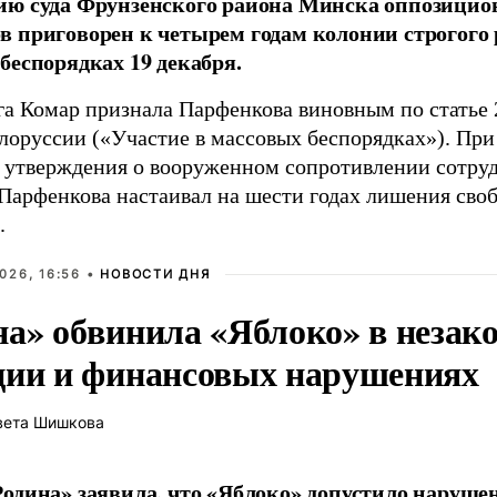
ию суда Фрунзенского района Минска оппозицио
 приговорен к четырем годам колонии строгого 
беспорядках 19 декабря.
га Комар признала Парфенкова виновным по статье 
лоруссии («Участие в массовых беспорядках»). При
 утверждения о вооруженном сопротивлении сотру
Парфенкова настаивал на шести годах лишения сво
.
026, 16:56 •
НОВОСТИ ДНЯ
на» обвинила «Яблоко» в незак
ции и финансовых нарушениях
вета Шишкова
одина» заявила, что «Яблоко» допустило наруше