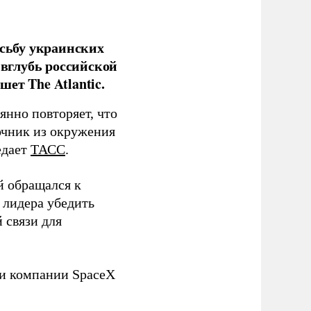
сьбу украинских
 вглубь российской
ет The Atlantic.
нно повторяет, что
чник из окружения
едает
ТАСС
.
й обращался к
 лидера убедить
 связи для
ли компании SpaceX