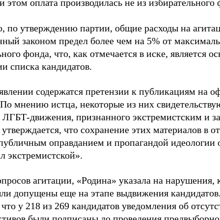
и этом оплата производилась не из избирательного 
о, по утверждению партии, общие расходы на агит
нный законом предел более чем на 5% от максималь
ного фонда, что, как отмечается в иске, является 
ии списка кандидатов.
аявлении содержатся претензии к публикациям на о
 По мнению истца, некоторые из них свидетельству
 ЛГБТ-движения, признанного экстремистским и з
 утверждается, что сохранение этих материалов в о
«публичным оправданием и пропагандой идеологии 
ал экстремистской».
просов агитации, «Родина» указала на нарушения, 
ыли допущены еще на этапе выдвижения кандидатов. 
 что у 218 из 269 кандидатов уведомления об отсу
активов были подписаны до проведения предвыборног