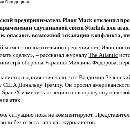
ия Городецкая
ский предприниматель Илон Маск отклонил про
 применении спутниковой связи Starlink для атак
и, опасаясь возможной эскалации конфликта, пиш
й момент положительного решения нет, Илон постоя
ючать сделку», – рассказал журналу
The Atlantic
исто
инистра обороны Украины Михаила Федорова, пер
налисты издания отмечали, что Владимир Зеленски
у США Дональду Трампу. Он просил американского
я SpaceX изменить позицию по вопросу спутниковой
ния атак.
оме ситуацию пока не комментируют. Представите
вили без ответа запросы журналистов.