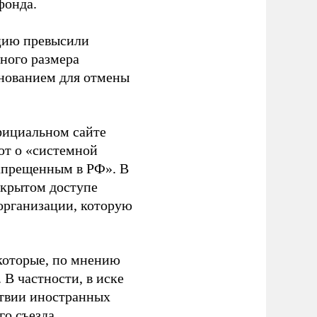
фонда.
ацию превысили
ного размера
основанием для отмены
фициальном сайте
ют о «системной
апрещенным в РФ». В
ткрытом доступе
организации, которую
которые, по мнению
В частности, в иске
тствии иностранных
о съезда.