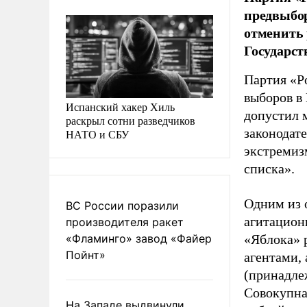
предвыбор
отменить 
Государст
Партия «Р
выборов в
Испанский хакер Хиль
допустил 
раскрыл сотни разведчиков
законодат
НАТО и СБУ
экстремиз
списка».
Одним из 
ВС России поразили
агитацион
производителя ракет
«Фламинго» завод «Файер
«Яблока» 
Пойнт»
агентами,
(принадле
Совокупная
На Западе выдвинули