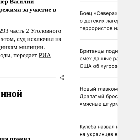
нер Василий
режима за участие в
Боец «Севера» рассказ
о детских лагерях
террористов на Украин
293 часть 2 Уголовного
 этом, суд исключил из
дникам милиции.
Британцы подняли на
боды, передает
РИА
смех данные разведки
США об «угрозе России
онной
Новый главком ВСУ
Драпатый бросил солда
«мясные штурмы»
Кулеба назвал нападени
на украинцев в Польше
ния правил