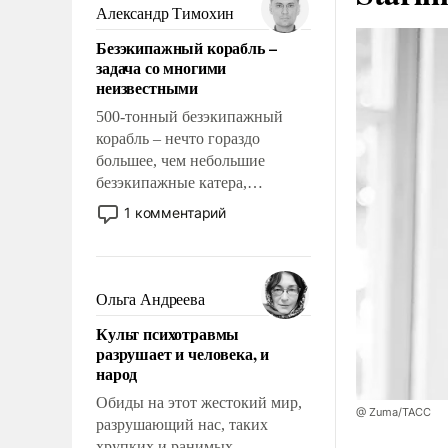
образованных людей. Иногда
Александр Тимохин
казалось, что эти вопросы
Безэкипажный корабль –
решены раз и навсегда, но –
задача со многими
нет, не решены.
неизвестными
500-тонный безэкипажный
корабль – нечто гораздо
большее, чем небольшие
безэкипажные катера,
применение которых уже
1 комментарий
стало обыденностью. Задача по
созданию такого корабля очень
сложна и амбициозна. Однако
и ее реализация радикально
Ольга Андреева
поднимет наши боевые
Культ психотравмы
возможности.
разрушает и человека, и
народ
Обиды на этот жестокий мир,
@ Zuma/ТАСС
разрушающий нас, таких
хрупких и ранимых,