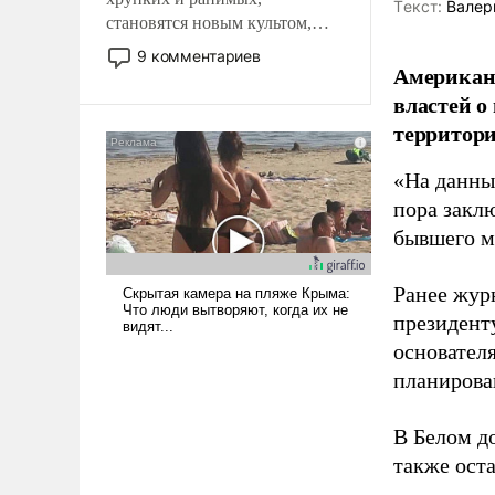
Tекст:
Валер
становятся новым культом,
постепенно вытесняя и
9 комментариев
Американ
отменяя традиционное
требование к человеку – быть
властей о
мужественным и твердым под
территори
ударами судьбы, брать на себя
ответственность, помогать
«На данны
слабым, идти вперед и
пора закл
адаптироваться.
бывшего м
Ранее жур
президент
основател
планирова
В Белом д
также оста