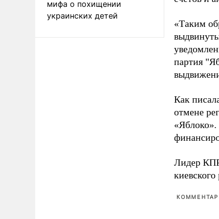
мифа о похищении
украинских детей
«Таким об
выдвинуты
уведомлени
партия "Я
выдвижения
Как писал
отмене ре
«Яблоко».
финансиро
Лидер КП
киевского
КОММЕНТАРИ