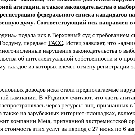
ной агитации, а также законодательства о выбор
регистрацию федерального списка кандидатов па
венную думу. Соответствующий иск направлен в с
одина» подала иск в Верховный суд с требованием с
 Госдуму, передает
ТАСС
. Истец заявляет, что «адм
многочисленные нарушения законодательства о выбор
ельства об интеллектуальной собственности и о про
му, каждое из которых влечет отмену регистрации 
основных доводов иска стали предполагаемые нару
ной кампании. В «Родине» считают, что часть агит
распространялась через ресурсы лиц, признанных 
 а также на зарубежных интернет-площадках, включа
жит компании Meta, признанной экстремистской ор
 стоимость этих услуг за период с 27 июня по 6 ав