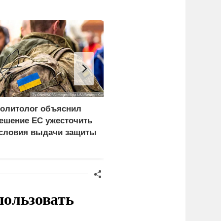
олитолог объяснил
Wildberries собрался
ешение ЕС ужесточить
запустить собственный
словия выдачи защиты
мессенджер
краинцам
пользовать