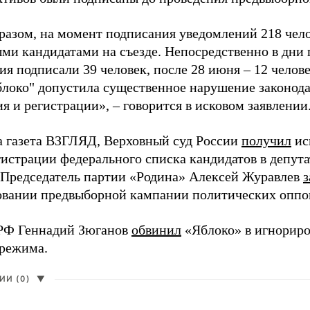
разом, на момент подписания уведомлений 218 чело
ми кандидатами на съезде. Непосредственно в дни 
я подписали 39 человек, после 28 июня – 12 челов
блоко" допустила существенное нарушение законода
 и регистрации», – говорится в исковом заявлении
а газета ВЗГЛЯД, Верховный суд России
получил
ис
гистрации федерального списка кандидатов в депут
 Председатель партии «Родина» Алексей Журавлев
з
вании предвыборной кампании политических оппо
РФ Геннадий Зюганов
обвинил
«Яблоко» в игнорир
 режима.
И (0)
▼