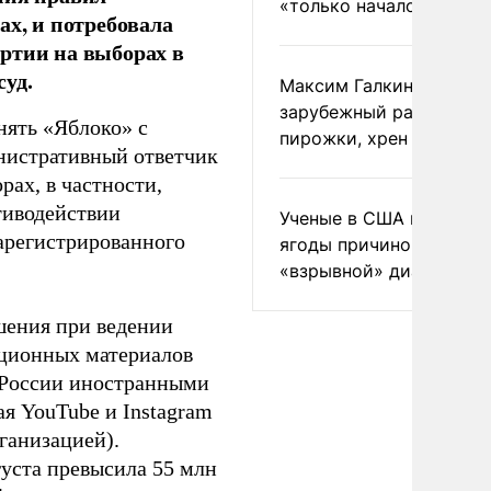
«только началом»
ах, и потребовала
ртии на выборах в
уд.
Максим Галкин добавил
зарубежный райдер
нять «Яблоко» с
пирожки, хрен и морс
инистративный ответчик
ах, в частности,
тиводействии
Ученые в США назвали 
зарегистрированного
ягоды причиной
«взрывной» диареи
шения при ведении
ационных материалов
в России иностранными
я YouTube и Instagram
ганизацией).
густа превысила 55 млн