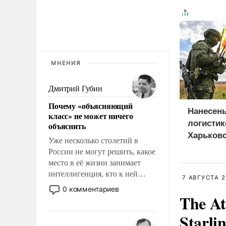
МНЕНИЯ
Дмитрий Губин
Почему «объясняющий
Нанесен
класс» не может ничего
логистик
объяснить
Харьковс
Уже несколько столетий в
Днепроп
России не могут решить, какое
областя
место в её жизни занимает
интеллигенция, кто к ней
7 АВГУСТА 2
принадлежит, а кого из неё
0 комментариев
The At
исключили с правом
восстановления и без оного. И
Starli
чем она отличается от просто