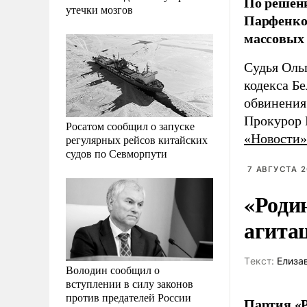
По решен
утечки мозгов
Парфенков
массовых 
Судья Оль
кодекса Бе
обвинения
Прокурор 
Росатом сообщил о запуске
«Новости»
регулярных рейсов китайских
судов по Севморпути
7 АВГУСТА 2
«Роди
агита
Tекст:
Елиза
Володин сообщил о
вступлении в силу законов
против предателей России
Партия «Р