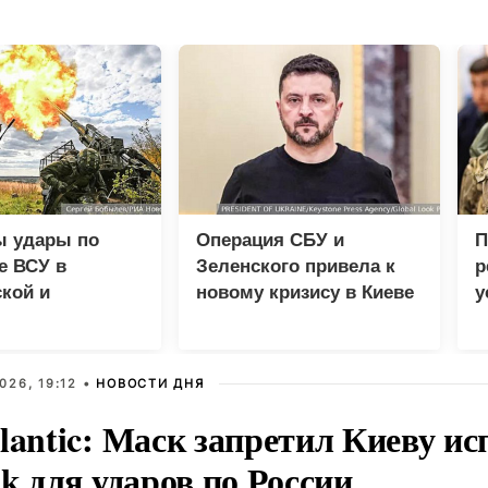
ы удары по
Операция СБУ и
П
е ВСУ в
Зеленского привела к
р
кой и
новому кризису в Киеве
у
етровской
у
х
026, 19:12 •
НОВОСТИ ДНЯ
lantic: Маск запретил Киеву ис
nk для ударов по России