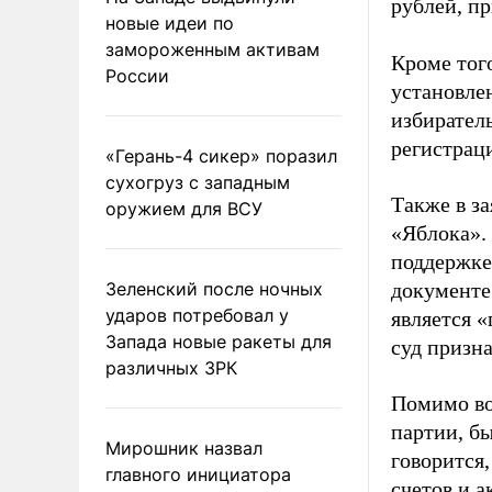
рублей, пр
новые идеи по
замороженным активам
Кроме тог
России
установле
избиратель
регистрац
«Герань-4 сикер» поразил
сухогруз с западным
Также в з
оружием для ВСУ
«Яблока».
поддержке
Зеленский после ночных
документе
ударов потребовал у
является 
Запада новые ракеты для
суд призн
различных ЗРК
Помимо во
партии, б
Мирошник назвал
говорится,
главного инициатора
счетов и 