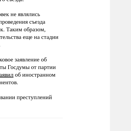
век не являлись
проведения съезда
ек. Таким образом,
тельства еще на стадии
.
ковое заявление об
аты Госдумы от партии
аявил
об иностранном
нентов.
овании преступлений