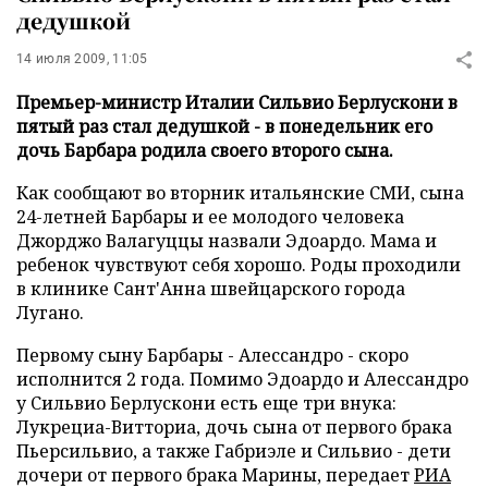
дедушкой
14 июля 2009, 11:05
Премьер-министр Италии Сильвио Берлускони в
пятый раз стал дедушкой - в понедельник его
дочь Барбара родила своего второго сына.
Как сообщают во вторник итальянские СМИ, сына
24-летней Барбары и ее молодого человека
Джорджо Валагуццы назвали Эдоардо. Мама и
ребенок чувствуют себя хорошо. Роды проходили
в клинике Сант'Анна швейцарского города
Лугано.
Первому сыну Барбары - Алессандро - скоро
исполнится 2 года. Помимо Эдоардо и Алессандро
у Сильвио Берлускони есть еще три внука:
Лукрециа-Витториа, дочь сына от первого брака
Пьерсильвио, а также Габриэле и Сильвио - дети
дочери от первого брака Марины, передает
РИА