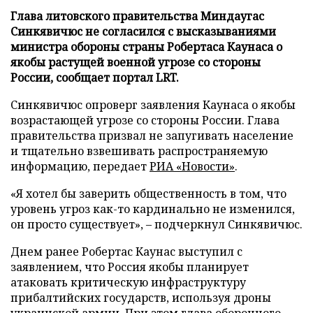
Глава литовского правительства Миндаугас
Синкявичюс не согласился с высказываниями
министра обороны страны Робертаса Каунаса о
якобы растущей военной угрозе со стороны
России, сообщает портал LRT.
Синкявичюс опроверг заявления Каунаса о якобы
возрастающей угрозе со стороны России. Глава
правительства призвал не запугивать население
и тщательно взвешивать распространяемую
информацию, передает
РИА «Новости»
.
«Я хотел бы заверить общественность в том, что
уровень угроз как-то кардинально не изменился,
он просто существует», – подчеркнул Синкявичюс.
Днем ранее Робертас Каунас выступил с
заявлением, что Россия якобы планирует
атаковать критическую инфраструктуру
прибалтийских государств, используя дроны
украинской армии. При этом глава оборонного