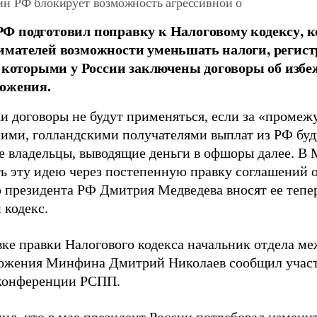
н РФ блокирует возможность агрессивной о
Ф подготовил поправку к Налоговому кодексу, 
мателей возможности уменьшать налоги, регис
с которыми у России заключены договоры об изб
ложения.
и договоры не будут применяться, если за «проме
ими, голландскими получателями выплат из РФ буд
е владельцы, выводящие деньги в офшоры далее. В
ть эту идею через постепенную правку соглашений 
 президента РФ Дмитрия Медведева вносят ее тепер
 кодекс.
вке правки Налогового кодекса начальник отдела м
ожения Минфина Дмитрий Николаев сообщил учас
конференции РСПП.