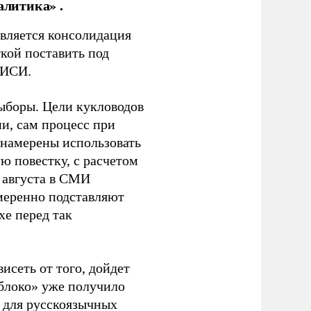
алитика» .
является консолидация
кой поставить под
ЭИСИ.
ыборы. Цели кукловодов
и, сам процесс при
 намерены использовать
ю повестку, с расчетом
 августа в СМИ
амеренно подставляют
хе перед так
висеть от того, дойдет
блоко» уже получило
а для русскоязычных