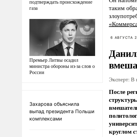
Он напомн
подтверждать происхождение
газа
таким обр
злоупотре
«Коммерс
6 АВГУСТА 2
Данил
Премьер Литвы осадил
вмеша
министра обороны из-за слов о
России
Эксперт: В
После рег
структуры
Захарова объяснила
вмешатель
выпад президента Польши
политолог
комплексами
универси
круглом с