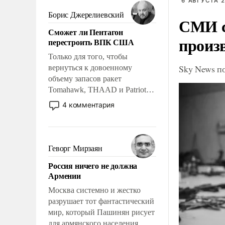
мужественным и твердым под
6 АВГУСТА 2
ударами судьбы, брать на себя
Борис Джерелиевский
СМИ с
ответственность, помогать
Сможет ли Пентагон
слабым, идти вперед и
произ
перестроить ВПК США
адаптироваться.
Только для того, чтобы
Sky News п
вернуться к довоенному
объему запасов ракет
Tomahawk, THAAD и Patriot
США потребуется более трех
4 комментария
лет. Даже небольшая война с
Ираном опустошила
американские арсеналы.
Сложившаяся ситуация
Геворг Мирзаян
означает многолетний период
Россия ничего не должна
уязвимости США, например,
Армении
перед Китаем.
Москва системно и жестко
разрушает тот фантастический
мир, который Пашинян рисует
для армянского населения.