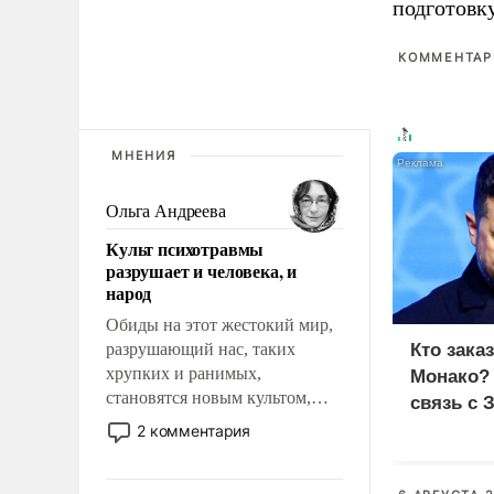
подготовк
КОММЕНТАРИ
МНЕНИЯ
Ольга Андреева
Культ психотравмы
разрушает и человека, и
народ
Обиды на этот жестокий мир,
разрушающий нас, таких
Кто зака
хрупких и ранимых,
Монако?
становятся новым культом,
связь с 
постепенно вытесняя и
2 комментария
отменяя традиционное
требование к человеку – быть