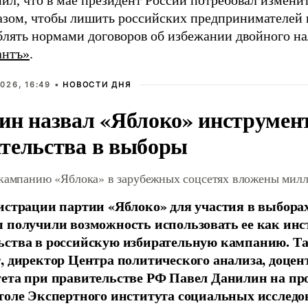
ил, что в мае президент России потребовал изменит
азом, чтобы лишить российских предпринимателей
блять нормами договоров об избежании двойного н
антъ»
.
026, 16:49 •
НОВОСТИ ДНЯ
ин назвал «Яблоко» инструмен
тельства в выборы
 кампанию «Яблока» в зарубежных соцсетях вложены мил
истрации партии «Яблоко» для участия в выбора
 получили возможность использовать ее как ин
ства в российскую избирательную кампанию. Та
, директор Центра политического анализа, доце
тета при правительстве РФ Павел Данилин на п
толе Экспертного института социальных исслед