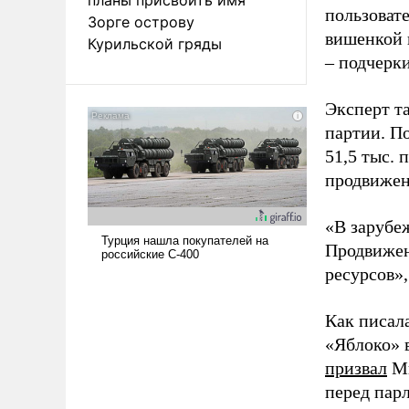
пользовате
Зорге острову
вишенкой 
Курильской гряды
– подчерк
Эксперт т
партии. П
51,5 тыс.
продвижени
«В зарубе
Продвижен
ресурсов»,
Как писал
«Яблоко» 
призвал
Ми
перед пар