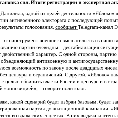
становка сил. Итоги регистрации и экспертная ан
 Данилила, одной из целей деятельности «Яблоко» 
ртии антивоенного электората с последующей попыт
результаты голосования,
сообщает
Telegram-канал 
– это инструмент внешнего вмешательства в наши в
зованию партии очевидны – дестабилизация ситуаци
т двойственный характер. С одной стороны, партию
, объединяющий антивоенную и антигосударственну
юся возможность по закону после двадцатых чисел
 без цензуры и ограничений. С другой, «Яблоко» н
 с целью обвинить власти России в цензуре и в стра
й «оппозицией», – говорит политолог.
вам, какой сценарий будет избран базовым, будет за
стрированная партия до агитационной кампании. «Я
свет» во вражеских соцсетях. В них выдача контент