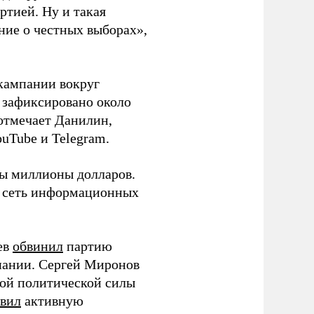
ртией. Ну и такая
ние о честных выборах»,
кампании вокруг
о зафиксировано около
 отмечает Данилин,
ouTube и Telegram.
ны миллионы долларов.
ю сеть информационных
ев
обвинил
партию
пании. Сергей Миронов
той политической силы
вил
активную