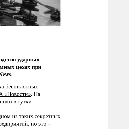
одство ударных
емных цехах при
News.
ка беспилотных
А «Новости»
. На
ники в сутки.
дном из таких секретных
редприятий, но это –