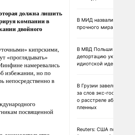
которая должна лишить
трируя компании в
В МИД назвали условия
прочного мира на Укра
ежании двойного
жуточными» кипрскими,
В МВД Польши назвали
депортацию украинцев
ут «проглядывать»
идиотской идеей
 Минфине намеревались
об избежании, но по
ь непосредственно в
В Грузии завели дело и
за слов экс-госминист
о расстреле абхазских
еждународного
пленных
тникам посвященной
Reuters: США попросил