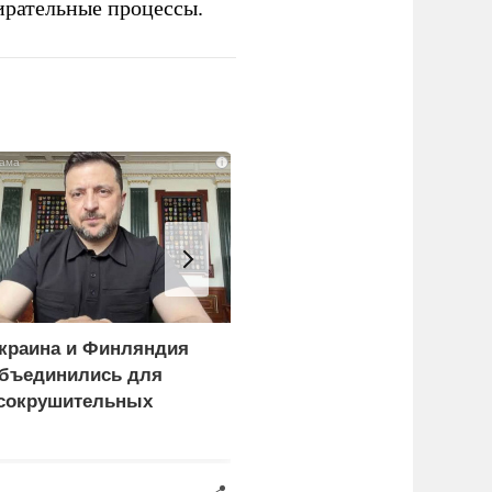
ирательные процессы.
i
краина и Финляндия
«Генерал-провал»: кака
бъединились для
правда выяснилась про
сокрушительных
Драпатого
анкций" против России