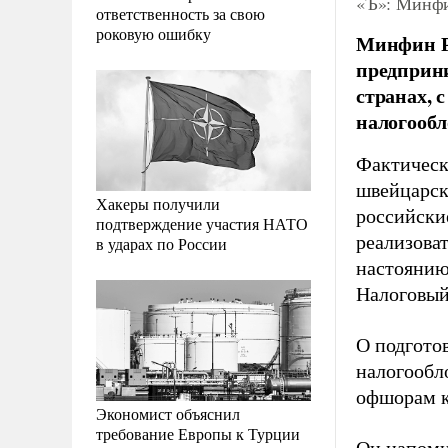
«Ъ»: Минфи
ответственность за свою
роковую ошибку
Минфин Р
предприни
странах, 
налогооб
Фактическ
швейцарск
Хакеры получили
российски
подтверждение участия НАТО
реализова
в ударах по России
настоянию
Налоговый
О подгото
налогообл
офшорам 
Экономист объяснил
требование Европы к Турции