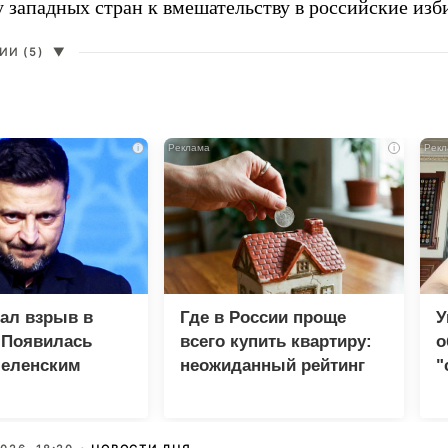
у западных стран к вмешательству в российские изб
И (5)
▼
i
i
зал взрыв в
Где в России проще
У
 Появилась
всего купить квартиру:
о
Зеленским
неожиданный рейтинг
"
с