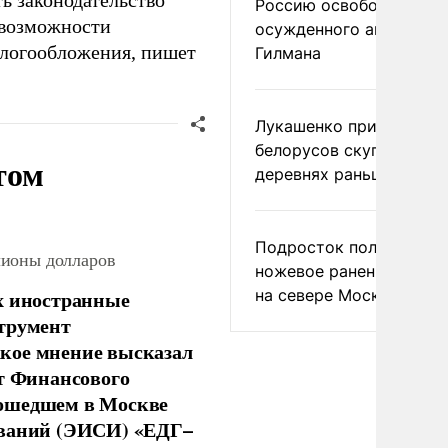
ь законодательство
Россию освободить
 возможности
осужденного американ
алогообложения, пишет
Гилмана
Лукашенко призвал
белорусов скупать дом
том
деревнях раньше росси
Подросток получил
лионы долларов
ножевое ранение в дра
х иностранные
на севере Москвы
струмент
кое мнение высказал
нт Финансового
рошедшем в Москве
ований (ЭИСИ) «ЕДГ–