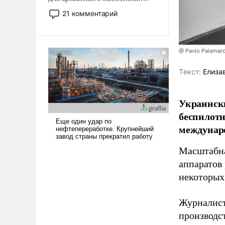
Мир, где политические
21 комментарий
прожекты будут безусловно
оплачиваться за счет
российских
@ Pavlo Palamar
налогоплательщиков и где
Еревану за свои поступки не
Tекст:
Елиза
нужно отвечать.
Украински
беспилотн
междунаро
Масштабна
аппаратов
некоторых
Журналист
производст