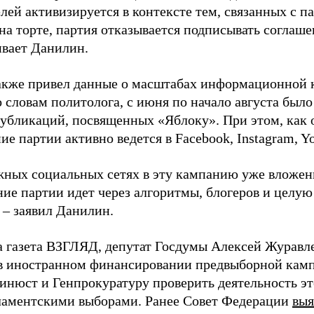
лей активизируется в контексте тем, связанных с па
на торте, партия отказывается подписывать соглаше
ивает Данилин.
акже привел данные о масштабах информационной 
о словам политолога, с июня по начало августа был
 публикаций, посвященных «Яблоку». При этом, как
е партии активно ведется в Facebook, Instagram, Y
жных социальных сетях в эту кампанию уже вложе
ие партии идет через алгоритмы, блогеров и целу
 – заявил Данилин.
а газета ВЗГЛЯД, депутат Госдумы Алексей Журавл
в иностранном финансировании предвыборной кам
нюст и Генпрокуратуру проверить деятельность э
ламентскими выборами. Ранее Совет Федерации
выя