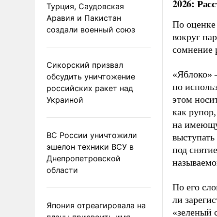
2026: Рас
Турция, Саудовская
Аравия и Пакистан
По оценке
создали военный союз
вокруг па
сомнение 
Сикорский призвал
«Яблоко» 
обсудить уничтожение
по исполь
российских ракет над
этом носи
Украиной
как рупор
на имеющу
ВС России уничтожили
выступать
эшелон техники ВСУ в
под снятие
Днепропетровской
называемо
области
По его сло
ли зареги
Япония отреагировала на
«зеленый 
планы присвоить имя