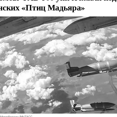
нских «Птиц Мадьяра»
 Минобороны РФ/ТАСС