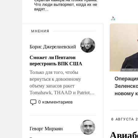
МНЕНИЯ
Борис Джерелиевский
Сможет ли Пентагон
перестроить ВПК США
Только для того, чтобы
Операци
вернуться к довоенному
объему запасов ракет
Зеленско
Tomahawk, THAAD и Patriot
новому к
США потребуется более трех
0 комментариев
лет. Даже небольшая война с
Ираном опустошила
американские арсеналы.
6 АВГУСТА 2
Сложившаяся ситуация
Геворг Мирзаян
Авиаб
означает многолетний период