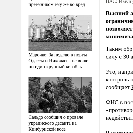
ВАС: Имуще
преемником ему же во вред
Высший ар
ограничив
позволяет
минимиза
Таким обр
Марочко: За неделю в порты
силу с 30 
Одессы и Николаева не вошел
ни один крупный корабль
Это, напр
контроль 
сообщает
ФНС в пос
«противор
Сальдо сообщил о провале
недействит
украинского десанта на
Кинбурнской косе
В частнос