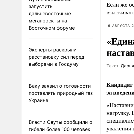
Если же о
запустить
взыскивать
дальневосточные
мегапроекты на
6 АВГУСТА 2
Восточном форуме
«Един
наста
Эксперты раскрыли
расстановку сил перед
выборами в Госдуму
Tекст:
Дарья
Кандидат 
Баку заявил о готовности
за введен
поставлять природный газ
Украине
«Наставни
нагрузку. 
специалис
Власти Сеуты сообщили о
уважения к
гибели более 100 человек