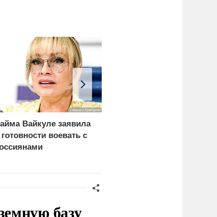
айма Вайкуле заявила
Спецслужбы Грузии
 готовности воевать с
возбудили дело о
оссиянами
саботаже из-за фейков
про россиян
земную базу