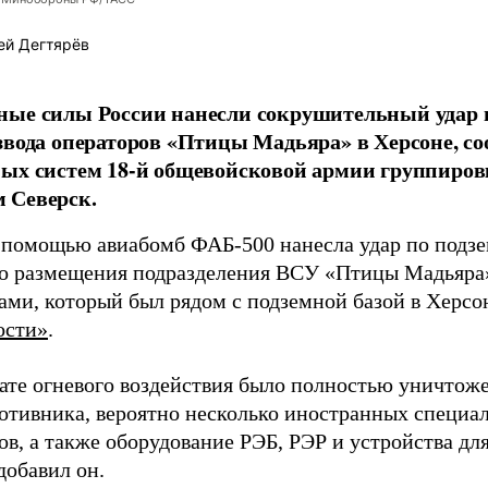
ей Дегтярёв
ные силы России нанесли сокрушительный удар 
звода операторов «Птицы Мадьяра» в Херсоне, с
ых систем 18-й общевойсковой армии группиров
 Северск.
 помощью авиабомб ФАБ-500 нанесла удар по подз
о размещения подразделения ВСУ «Птицы Мадьяра»
ами, который был рядом с подземной базой в Херсо
ости»
.
тате огневого воздействия было полностью уничтоже
ротивника, вероятно несколько иностранных специал
в, а также оборудование РЭБ, РЭР и устройства дл
добавил он.