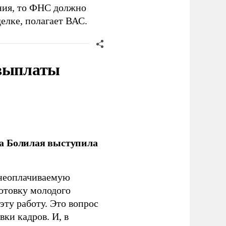
ния, то ФНС должно
елке, полагает ВАС.
 выплаты
ла Болилая выступила
 неоплачиваемую
готовку молодого
ту работу. Это вопрос
ки кадров. И, в