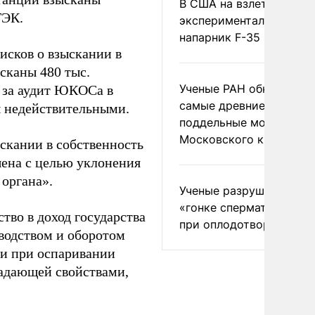
В США на взлете разби
ТЭК.
экспериментальный др
напарник F-35
исков о взыскании в
сканы 480 тыс.
Ученые РАН обнаружил
а за аудит ЮКОСа в
самые древние
ы недействительными.
поддельные монеты
Московского княжеств
ыскании в собственность
шена с целью уклонения
 органа».
Ученые разрушили миф
«гонке сперматозоидов
тво в доход государства
при оплодотворении
водством и оборотом
ии при оспаривании
ладающей свойствами,