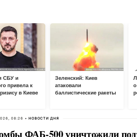
я СБУ и
Зеленский: Киев
Л
го привела к
атаковали
о
ризису в Киеве
баллистические ракеты
р
и 115 беспилотников
026, 08:26 •
НОВОСТИ ДНЯ
омбы ФАБ-500 уничтожили под