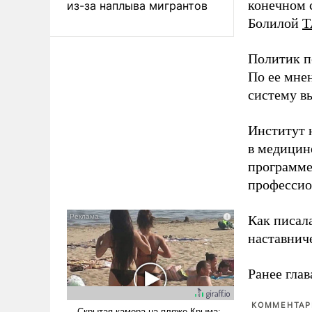
конечном с
из-за наплыва мигрантов
Болилой
Т
Политик п
По ее мне
систему в
Институт 
в медицине
программе
профессио
Как писал
наставнич
Ранее глав
КОММЕНТАРИ