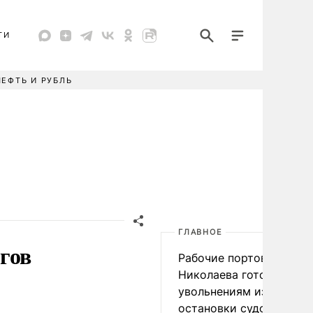
ТИ
НЕФТЬ И РУБЛЬ
ГЛАВНОЕ
гов
Рабочие портов Одессы
Николаева готовятся к
увольнениям из-за
остановки судоходства