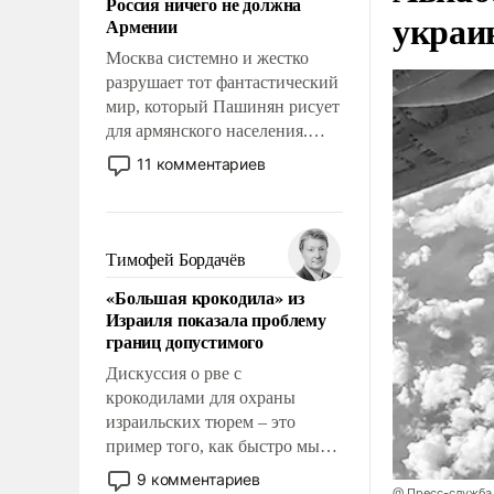
Россия ничего не должна
уязвимости США, например,
украи
Армении
перед Китаем.
Москва системно и жестко
разрушает тот фантастический
мир, который Пашинян рисует
для армянского населения.
Мир, где этому населению все
11 комментариев
должны просто по
определению, где его
политические прожекты будут
беспрекословно оплачиваться
Тимофей Бордачёв
за счет российских
«Большая крокодила» из
налогоплательщиков и где за
Израиля показала проблему
свои поступки не нужно
границ допустимого
отвечать.
Дискуссия о рве с
крокодилами для охраны
израильских тюрем – это
пример того, как быстро мы
двигаемся по пути
9 комментариев
@ Пресс-служба