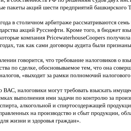
ые пакеты акций шести предприятий башкирского 
 года в столичном арбитраже рассматриваются семь 
дарства акций Русснефти. Кроме того, в бюджет взы
 которые компания PricewaterhouseCoopers получил
 годах, так как сами договоры аудита были признан
лении говорится, что требование налоговиков о вз
тва по сделке, обосновываемое тем, что она совер
налогов, «выходит за рамки полномочий налогового
 ВАС, налоговики могут требовать взыскать имущес
амках выполнения ими задачи по контролю за произ
 спирта, алкогольной и спиртосодержащей продукц
аправленных на производство и сбыт продукции, об
для жизни и здоровья граждан».