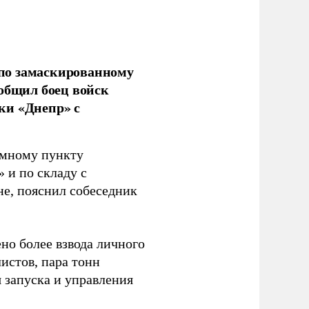
по замаскированному
ообщил боец войск
ки «Днепр» с
емному пункту
 и по складу с
не, пояснил собеседник
но более взвода личного
истов, пара тонн
я запуска и управления