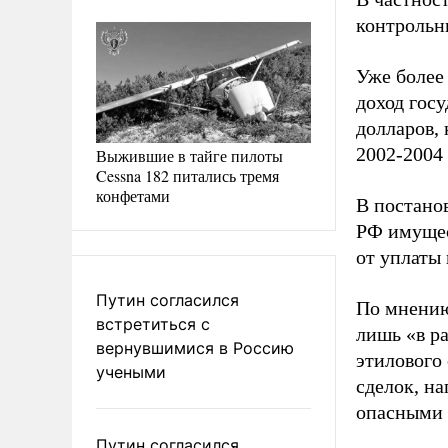
контрольн
Уже более
доход госу
долларов,
2002-2004
Выжившие в тайге пилоты
Cessna 182 питались тремя
конфетами
В постанов
РФ имущес
от уплаты 
Путин согласился
По мнению
встретиться с
лишь «в р
вернувшимися в Россию
этилового
учеными
сделок, н
опасными 
Путин согласился