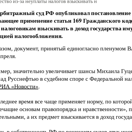
ство из-за неуплаты налогов взыскивать н
битражный суд РФ опубликовал постановление 
ающее применение статьи 169 Гражданского коде
 налоговикам взыскивать в доход государства им
цией налогообложения.
азом, документ, принятый единогласно пленумом ВА
апреля.
имер, значительно увеличивает шансы Михаила Гуц
над Русснефтью в судебном споре с Федеральной на
РИА «Новости»
.
леднее время все чаще применяет норму, по которой
ечащие основам правопорядка и нравственности», 
ельными, а их предмет взыскивается в доход госуда
ти, в собственность РФ по решениям судов двух ин