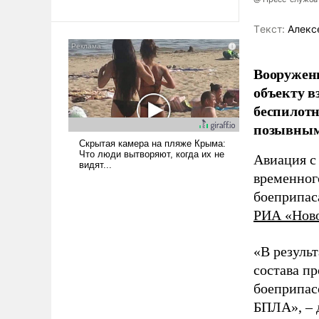
революционных изменений.
То, что несколько лет назад
Tекст:
Алекс
было образом для
псевдонаучной фантастики,
стало всерьез обсуждаемой
Вооружен
идеей.
объекту в
беспилотн
позывным
Авиация с
временног
боеприпас
РИА «Нов
«В резуль
состава п
боеприпасо
БПЛА», – 