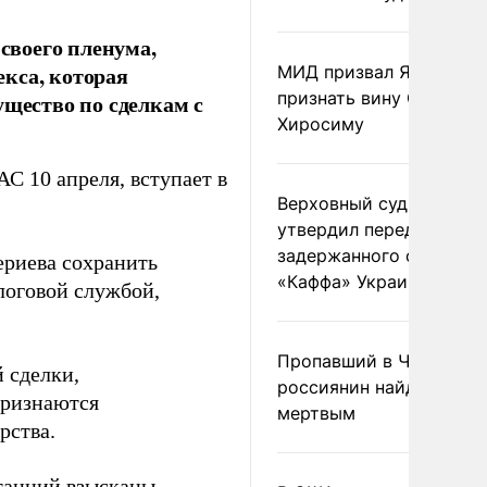
своего пленума,
кса, которая
МИД призвал Японию
признать вину США за
ущество по сделкам с
Хиросиму
С 10 апреля, вступает в
Верховный суд Швеции
утвердил передачу
задержанного сухогруз
ериева сохранить
«Каффа» Украине
логовой службой,
Пропавший в Черногор
 сделки,
россиянин найден
признаются
мертвым
рства.
станций взысканы