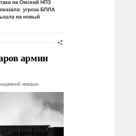
така на Омский НПЗ
Скрытая камера на
оказала: угроза БПЛА
пляже Крыма: Что люд
ышла на новый
вытворяют, когда их не
ровень
видят...
аров армии
невиданной мощью