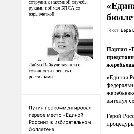
«Един
сотрудник наземной службы
руками поймал БПЛА со
бюлле
взрывчаткой
Tекст:
Вера 
Партия «Е
предстоящ
жеребьевк
Лайма Вайкуле заявила о
готовности воевать с
россиянами
«Единая Р
федеральн
жеребьевк
вытянул с
Путин прокомментировал
первое место «Единой
Герой Рос
России» в избирательном
процедуры
бюллетене