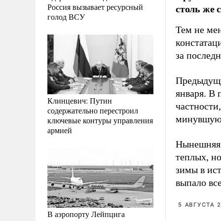
Россия вызывает ресурсный
столь же 
голод ВСУ
Тем не ме
констатаци
за последн
Предыдущи
января. В
Клинцевич: Путин
частности,
содержательно перестроил
минувшую 
ключевые контуры управления
армией
Нынешняя 
теплых, н
зимы в ис
выпало все
5 АВГУСТА 2
В аэропорту Лейпцига