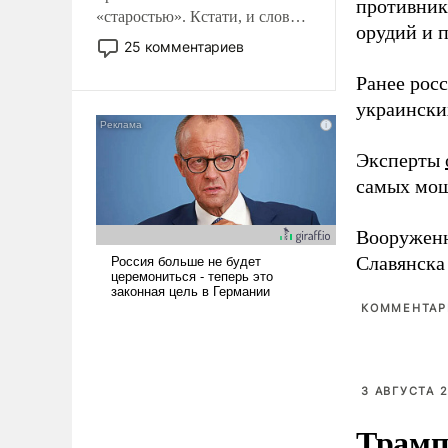
противника
«старостью». Кстати, и слово-
орудий и 
то это уже стараются не
25 комментариев
использовать – так же, как
Ранее рос
«бабка», «дед», – хотя бы в
образованной среде, потому
украински
что оно уже несет негативные
коннотации.
Эксперты
самых мощ
Вооружен
Славянска
КОММЕНТАРИ
3 АВГУСТА 2
Трамп