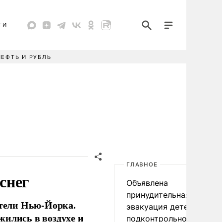
ТИ
НЕФТЬ И РУБЛЬ
ГЛАВНОЕ
снег
Объявлена
принудительная
ители Нью-Йорка.
эвакуация детей в
жились в воздухе и
подконтрольном Киеву