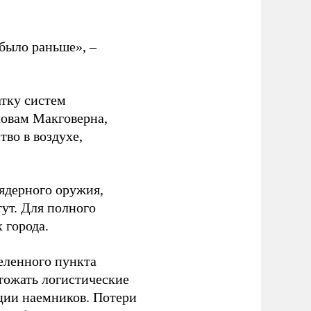
было раньше», –
атку систем
ловам Макговерна,
тво в воздухе,
ядерного оружия,
ут. Для полного
 города.
еленного пункта
тожать логистические
ции наемников. Потери