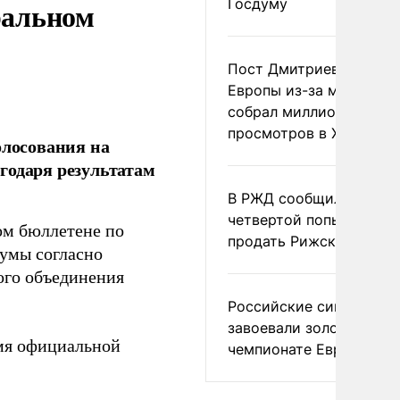
ральном
Госдуму
Пост Дмитриева о гибе
Европы из-за мигранто
собрал миллион
просмотров в X
олосования на
годаря результатам
В РЖД сообщили о
четвертой попытке
ом бюллетене по
продать Рижский вокза
думы согласно
ого объединения
Российские синхронис
завоевали золото на
емя официальной
чемпионате Европы