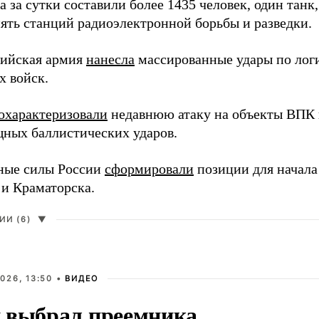
 за сутки составили более 1435 человек, один танк
пять станций радиоэлектронной борьбы и разведки.
сийская армия
нанесла
массированные удары по лог
х войск.
охарактеризовали
недавнюю атаку на объекты ВПК в
ных баллистических ударов.
ные силы России
сформировали
позиции для начала
 и Краматорска.
И (6)
▼
026, 13:50 •
ВИДЕО
 выбрал преемника