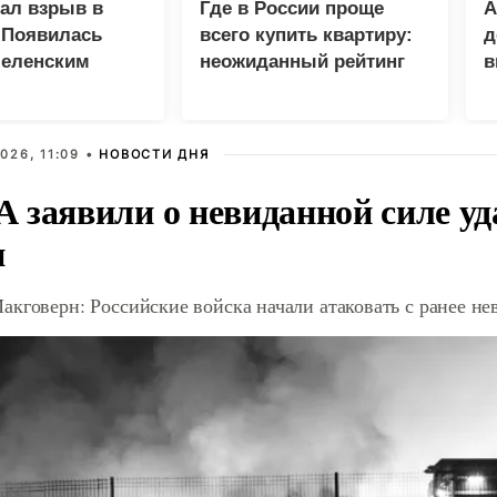
зал взрыв в
Где в России проще
А
 Появилась
всего купить квартиру:
д
Зеленским
неожиданный рейтинг
в
у
026, 11:09 •
НОВОСТИ ДНЯ
 заявили о невиданной силе уд
и
акговерн: Российские войска начали атаковать с ранее 