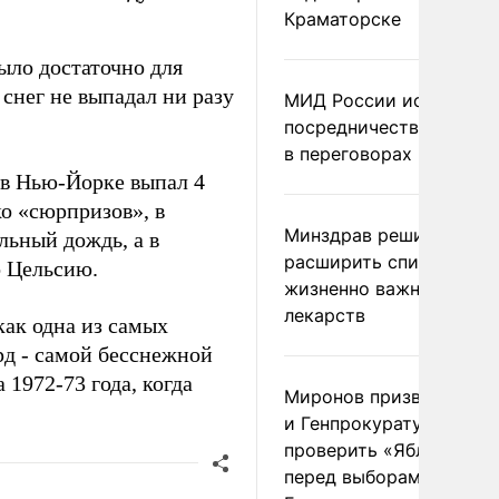
Краматорске
ыло достаточно для
 снег не выпадал ни разу
МИД России исключил
посредничество Герма
в переговорах по Украи
 в Нью-Йорке выпал 4
о «сюрпризов», в
Минздрав решил
льный дождь, а в
расширить список
о Цельсию.
жизненно важных
лекарств
как одна из самых
рд - самой бесснежной
1972-73 года, когда
Миронов призвал Миню
и Генпрокуратуру
проверить «Яблоко»
перед выборами в