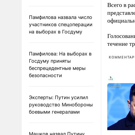
Всего в р
представл
Памфилова назвала число
официальн
участников спецоперации
на выборах в Госдуму
Голосовани
течение тр
Памфилова: На выборах в
КОММЕНТАРИ
Госдуму приняты
беспрецедентные меры
безопасности
Эксперты: Путин усилил
руководство Минобороны
боевыми генералами
Машков назвал Путину