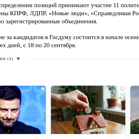
аспределении позиций принимают участие 11 полити
ены КПРФ, ЛДПР, «Новые люди», «Справедливая Ро
о зарегистрированные объединения.
е за кандидатов в Госдуму состоится в начале осен
ех дней, с 18 по 20 сентября.
И (3)
▼
i
i