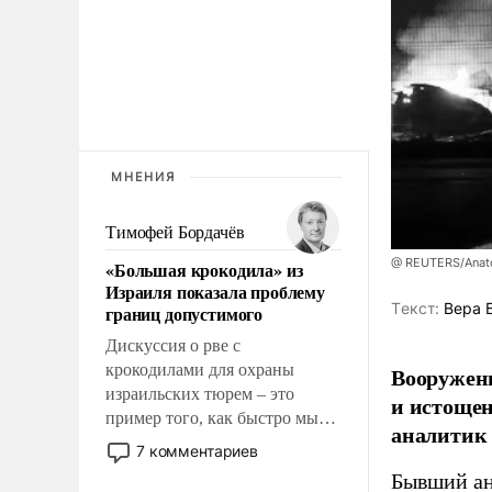
МНЕНИЯ
Тимофей Бордачёв
@ REUTERS/Anato
«Большая крокодила» из
Израиля показала проблему
Tекст:
Вера 
границ допустимого
Дискуссия о рве с
крокодилами для охраны
Вооруженн
израильских тюрем – это
и истоще
пример того, как быстро мы
аналитик
двигаемся по пути
7 комментариев
революционных изменений.
Бывший ан
То, что несколько лет назад