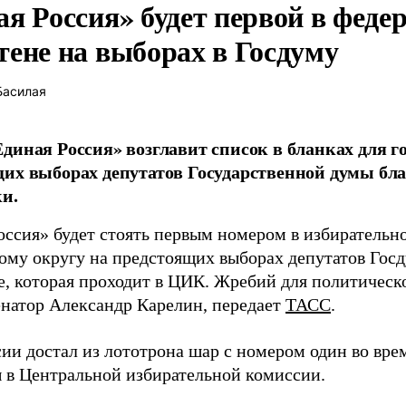
ая Россия» будет первой в феде
тене на выборах в Госдуму
Басилая
диная Россия» возглавит список в бланках для г
их выборах депутатов Государственной думы бла
и.
оссия» будет стоять первым номером в избирательн
ому округу на предстоящих выборах депутатов Гос
е, которая проходит в ЦИК. Жребий для политическ
енатор Александр Карелин, передает
ТАСС
.
сии достал из лототрона шар с номером один во вр
 в Центральной избирательной комиссии.