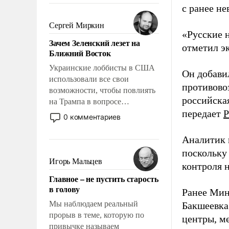
с ранее н
было образом для
псевдонаучной фантастики,
Сергей Миркин
стало всерьез обсуждаемой
«Русские 
Зачем Зеленский лезет на
идеей.
отметил э
Ближний Восток
Украинские лоббисты в США
Он добави
использовали все свои
противово
возможности, чтобы повлиять
российская
на Трампа в вопросе
передает
Р
предоставления вооружений
0 комментариев
своим нанимателям. Вероятно,
кому-то из тех, кто
Аналитик 
консультирует Киев, пришла в
поскольку
голову мысль: хорошо бы
Игорь Мальцев
контроля н
продемонстрировать, что
Главное – не пустить старость
Украина вступила в
в голову
Ранее Мин
вооруженное противостояние
с Ираном.
Мы наблюдаем реальный
Бакшеевка
прорыв в теме, которую по
центры, м
привычке называем