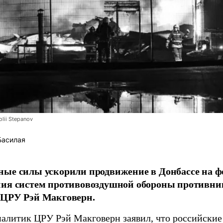
lii Stepanov
Басилая
ые силы ускорили продвижение в Донбассе на 
ния систем противовоздушной обороны противни
 ЦРУ Рэй Макговерн.
алитик ЦРУ Рэй Макговерн заявил, что российские 