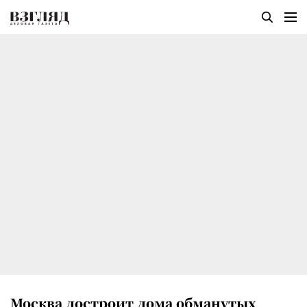
Москва достроит дома обманутых