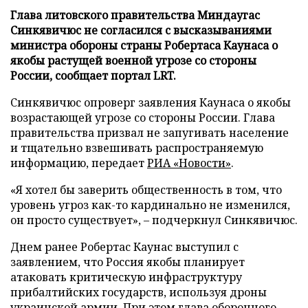
Глава литовского правительства Миндаугас
Синкявичюс не согласился с высказываниями
министра обороны страны Робертаса Каунаса о
якобы растущей военной угрозе со стороны
России, сообщает портал LRT.
Синкявичюс опроверг заявления Каунаса о якобы
возрастающей угрозе со стороны России. Глава
правительства призвал не запугивать население
и тщательно взвешивать распространяемую
информацию, передает
РИА «Новости»
.
«Я хотел бы заверить общественность в том, что
уровень угроз как-то кардинально не изменился,
он просто существует», – подчеркнул Синкявичюс.
Днем ранее Робертас Каунас выступил с
заявлением, что Россия якобы планирует
атаковать критическую инфраструктуру
прибалтийских государств, используя дроны
украинской армии. При этом глава оборонного