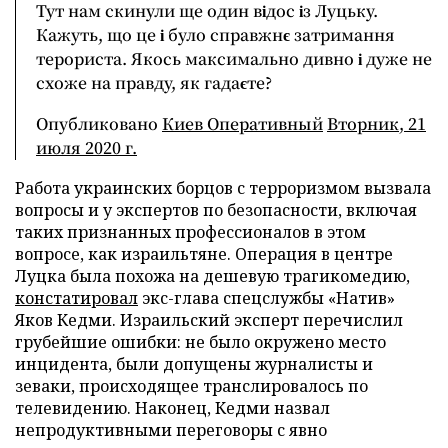
Тут нам скинули ще один відос із Луцьку.
Кажуть, що це і було справжнє затримання
терориста. Якось максимально дивно і дуже не
схоже на правду, як гадаєте?
Опубликовано
Киев Оперативный
Вторник, 21
июля 2020 г.
Работа украинских борцов с терроризмом вызвала
вопросы и у экспертов по безопасности, включая
таких признанных профессионалов в этом
вопросе, как израильтяне. Операция в центре
Луцка была похожа на дешевую трагикомедию,
констатировал
экс-глава спецслужбы «Натив»
Яков Кедми. Израильский эксперт перечислил
грубейшие ошибки: не было окружено место
инцидента, были допущены журналисты и
зеваки, происходящее транслировалось по
телевидению. Наконец, Кедми назвал
непродуктивными переговоры с явно