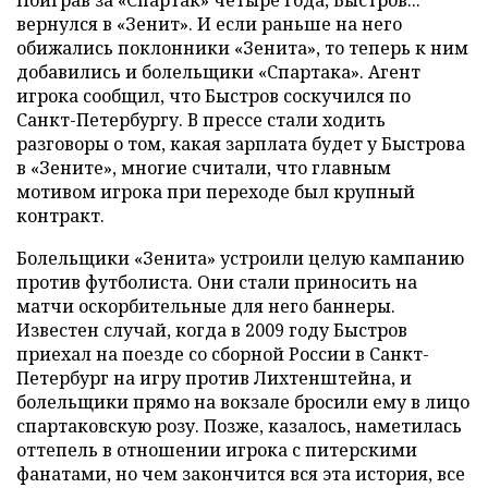
Поиграв за «Спартак» четыре года, Быстров...
вернулся в «Зенит». И если раньше на него
обижались поклонники «Зенита», то теперь к ним
добавились и болельщики «Спартака». Агент
игрока сообщил, что Быстров соскучился по
Санкт-Петербургу. В прессе стали ходить
разговоры о том, какая зарплата будет у Быстрова
в «Зените», многие считали, что главным
мотивом игрока при переходе был крупный
контракт.
Болельщики «Зенита» устроили целую кампанию
против футболиста. Они стали приносить на
матчи оскорбительные для него баннеры.
Известен случай, когда в 2009 году Быстров
приехал на поезде со сборной России в Санкт-
Петербург на игру против Лихтенштейна, и
болельщики прямо на вокзале бросили ему в лицо
спартаковскую розу. Позже, казалось, наметилась
оттепель в отношении игрока с питерскими
фанатами, но чем закончится вся эта история, все