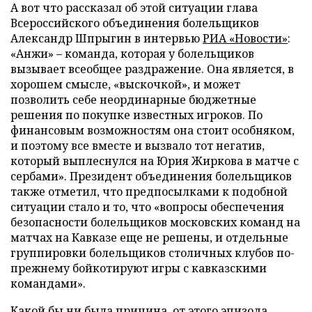
А вот что рассказал об этой ситуации глава
Всероссийского объединения болельщиков
Александр Шпрыгин в интервью
РИА «Новости»
:
«Анжи»
–
команда, которая у болельщиков
вызывает всеобщее раздражение. Она является, в
хорошем смысле, «выскочкой», и может
позволить себе неординарные бюджетные
решения по покупке известных игроков. По
финансовым возможностям она стоит особняком,
и поэтому все вместе и вызвало тот негатив,
который выплеснулся на Юрия Жиркова в матче с
сербами». Президент объединения болельщиков
также отметил, что предпосылками к подобной
ситуации стало и то, что «вопросы обеспечения
безопасности болельщиков московских команд на
матчах на Кавказе еще не решены, и отдельные
группировки болельщиков столичных клубов по-
прежнему бойкотируют игры с кавказскими
командами».
Какой бы ни была причина, от этого эпизода