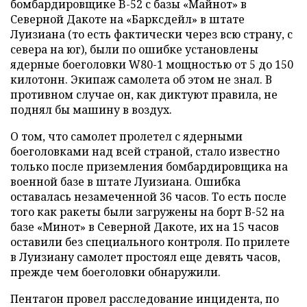
бомбардировщике B-52 с базы «Майнот» в
Северной Дакоте на «Барксдейл» в штате
Луизиана (то есть фактически через всю страну, с
севера на юг), были по ошибке установлены
ядерные боеголовки W80-1 мощностью от 5 до 150
килотонн. Экипаж самолета об этом не знал. В
противном случае он, как диктуют правила, не
поднял бы машину в воздух.
О том, что самолет пролетел с ядерными
боеголовками над всей страной, стало известно
только после приземления бомбардировщика на
военной базе в штате Луизиана. Ошибка
оставалась незамеченной 36 часов. То есть после
того как ракеты были загружены на борт В-52 на
базе «Минот» в Северной Дакоте, их на 15 часов
оставили без специального контроля. По прилете
в Луизиану самолет простоял еще девять часов,
прежде чем боеголовки обнаружили.
Пентагон провел расследование инцидента, по