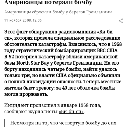
Американцы потеряли бомбу
Американцы сбросили бомбу у берегов Гренландии
11 ноября 2008, 12:06
Этот факт обнаружила радиокомпания «Би-би-
си», которая провела специальное расследование
обстоятельств катастрофы. Выяснилось, что в 1968
году стратегический бомбардировщик ВВС США
В-52 потерпел катастрофу вблизи американской
базы North Star Bay у берегов Гренландии. На его
борту находились четыре бомбы, найти удалось
только три, но власти США официально объявили
о полной ликвидации опасности. Теперь местные
жители бьют тревогу: за 40 лет оболочка бомбы
могла проржаветь.
Инцидент произошел в январе 1968 года,
сообщают журналисты
«Би-би-си»
.
Несмотря на то, что четвертую бомбу до сих