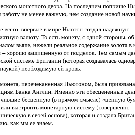
евского монетного двора. На последнем поприще Н
 работу не менее важную, чем создание новой наук
е всего, впервые в мире Ньютон создал надежную
атную валюту. То есть монету, с одной стороны, о
алом выше, нежели реальное содержание золота в н
й – хорошо защищенную от подделок. Тем самым да
ской системе Британии (которая создавалась однов
наукой) необходимую ей кровь.
 монета, перечеканенная Ньютоном, была привязана
ациям Банка Англии. Именно эти обесцененные ден
ечившие бесценную (в прямом смысле) «ценную бум
лили выстроить монетарную систему (совершенно
ническую в своей основе), которая и создала Брит
ю, как мы ее знаем.