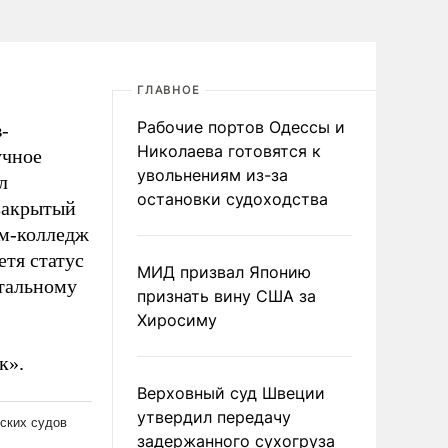
ГЛАВНОЕ
Рабочие портов Одессы и
-
Николаева готовятся к
учное
увольнениям из-за
л
остановки судоходства
закрытый
ем-колледж
етя статус
МИД призвал Японию
тальному
признать вину США за
Хиросиму
к».
Верховный суд Швеции
утвердил передачу
задержанного сухогруза