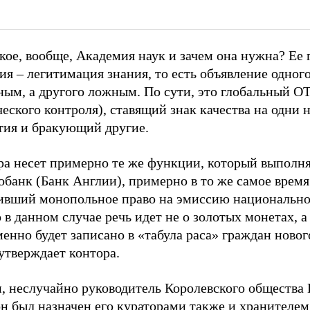
кое, вообще, Академия наук и зачем она нужна? Ее 
я – легитимация знания, то есть объявление одног
ным, а другого ложным. По сути, это глобальный О
еского контроля), ставящий знак качества на одни 
тия и бракующий другие.
ра несет примерно те же функции, который выполн
банк (Банк Англии), примерно в то же самое время
ивший монопольное право на эмиссию национально
 в данном случае речь идет не о золотых монетах, а
енно будет записано в «табула раса» граждан новог
утверждает контора.
и, неслучайно руководитель Королевского общества
н был назначен его кураторами также и хранителем