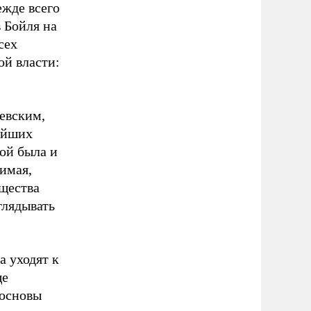
ежде всего
 Бойля на
сех
ой власти:
левским,
нейших
ой была и
римая,
бщества
глядывать
а уходят к
ще
 основы