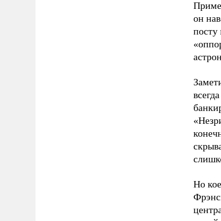
Приме
он нав
посту 
«оппор
астро
Замети
всегд
банкир
«Незри
конечн
скрыва
слишк
Но кое
Фрэнс
центр