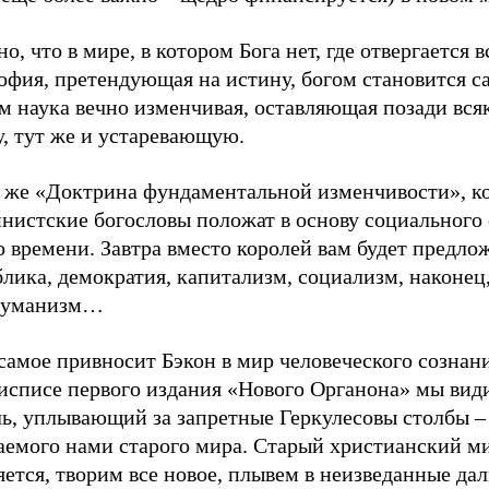
о, что в мире, в котором Бога нет, где отвергается в
фия, претендующая на истину, богом становится са
м наука вечно изменчивая, оставляющая позади вс
, тут же и устаревающую.
а же «Доктрина фундаментальной изменчивости», к
нистские богословы положат в основу социального 
 времени. Завтра вместо королей вам будет предло
лика, демократия, капитализм, социализм, наконец
гуманизм…
самое привносит Бэкон в мир человеческого сознан
исписе первого издания «Нового Органона» мы вид
ль, уплывающий за запретные Геркулесовы столбы –
аемого нами старого мира. Старый христианский м
ется, творим все новое, плывем в неизведанные дал