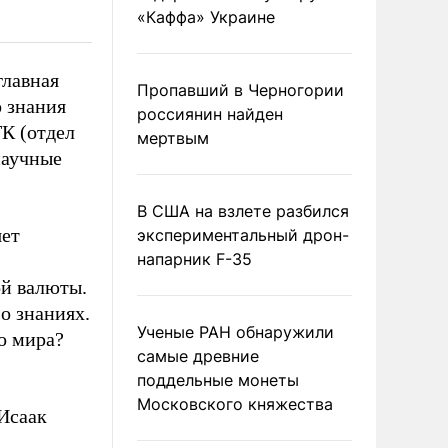
«Каффа» Украине
главная
Пропавший в Черногории
о знания
россиянин найден
ТК (отдел
мертвым
научные
В США на взлете разбился
яет
экспериментальный дрон-
напарник F-35
й валюты.
 о знаниях.
Ученые РАН обнаружили
о мира?
самые древние
поддельные монеты
Московского княжества
 Исаак