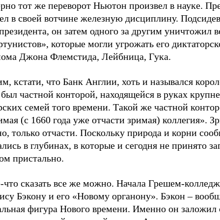
рно тот же переворот Ньютон произвел в науке. Пр
ел в своей вотчине железную дисциплину. Подсидев
президента, он затем одного за другим уничтожил в
тунистов», которые могли угрожать его диктаторск
нома Джона Флемстида, Лейбница, Гука.
м, кстати, что Банк Англии, хоть и назывался коро
а был частной конторой, находящейся в руках круп
ских семей того времени. Такой же частной контор
мая (с 1660 года уже отчасти зримая) коллегия». З
о, только отчасти. Поскольку природа и корни соо
лись в глубинах, в которые и сегодня не принято за
ом пристально.
-что сказать все же можно. Начала Грешем-колледж
ису Бэкону и его «Новому органону». Бэкон – вооб
альная фигура Нового времени. Именно он заложил