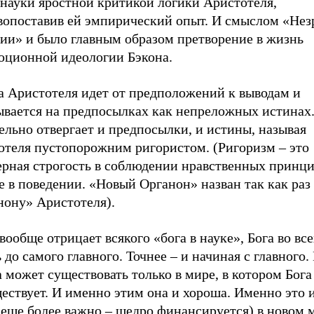
 науки яростной критикой логики Аристотеля,
вопоставив ей эмпирический опыт. И смыслом «Не
гии» и было главным образом претворение в жизнь
юционной идеологии Бэкона.
а Аристотеля идет от предположений к выводам и
ывается на предпосылках как непреложных истинах.
льно отвергает и предпосылки, и истины, называя
отеля пустопорожним ригористом. (Ригоризм – это
ерная строгость в соблюдении нравственных принци
 в поведении. «Новый Органон» назван так как раз
нону» Аристотеля).
вообще отрицает всякого «бога в науке», Бога во вс
 до самого главного. Точнее – и начиная с главного.
 может существовать только в мире, в котором Бог
ествует. И именно этим она и хороша. Именно это 
 еще более важно – щедро финансируется) в новом 