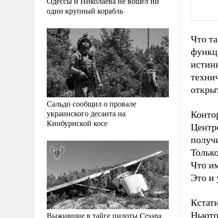
Одессы и Николаева не вошел ни
один крупный корабль
Что та
функци
истин
технич
откры
Сальдо сообщил о провале
украинского десанта на
Конто
Кинбурнской косе
Центро
получ
Только
Что им
Это и 
Кстат
Ньюто
Выжившие в тайге пилоты Cessna