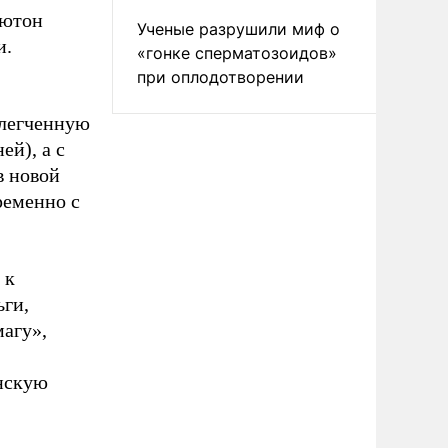
ьютон
Ученые разрушили миф о
и.
«гонке сперматозоидов»
при оплодотворении
блегченную
ей), а с
в новой
ременно с
 к
ьги,
агу»,
анскую