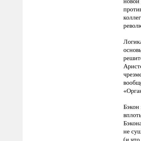
новой
проти
колле
револ
Логик
основ
решите
Арист
чрезм
вообще
«Орга
Бэкон 
вплоть
Бэкона
не сущ
(и что