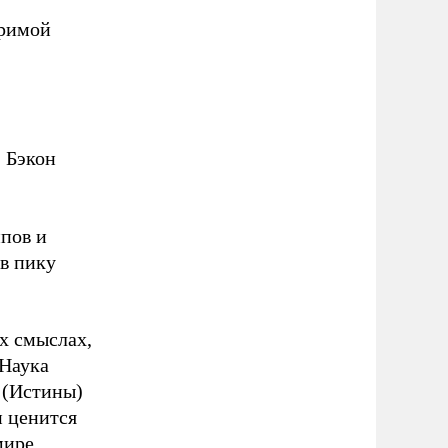
зримой
 Бэкон
пов и
 в пику
ех смыслах,
 Наука
а (Истины)
и ценится
мире.