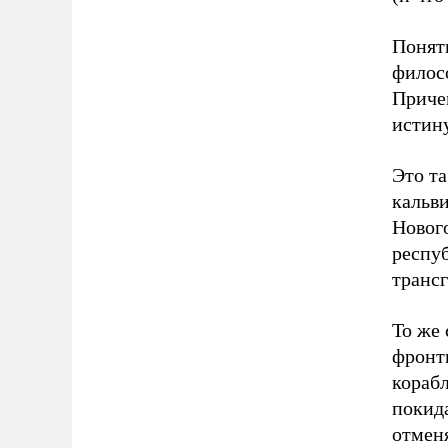
Понятн
филосо
Приче
истину
Это т
кальви
Нового
респуб
транс
То же 
фронт
кораб
покид
отменя