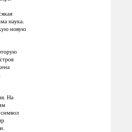
сякая
ма наука.
якую новую
оторую
строя
жена
,
ия. На
им
 символ
ир
и.