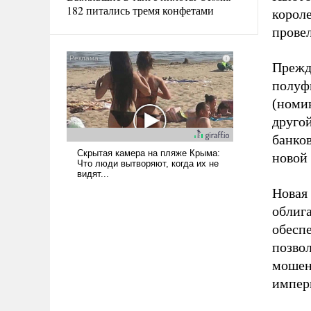
182 питались тремя конфетами
корол
провел
Прежд
полуфи
(номин
друго
банков
новой 
Новая
облиг
обесп
позво
мошен
импери