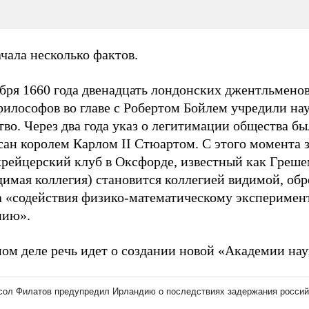
чала несколько фактов.
бря 1660 года двенадцать лондонских джентльменов
философов во главе с Робертом Бойлем учредили на
во. Через два года указ о легитимации общества бы
сан королем Карлом II Стюартом. С этого момента 
крейцерский клуб в Оксфорде, известный как Греш
имая коллегия) становится коллегией видимой, обр
а «содействия физико-математическому эксперимен
нию».
ом деле речь идет о создании новой «Академии нау