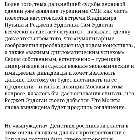
Более того, тема дальнейшей судьбы зерновой
сделки уже заявлена турецкими СМИ как часть
повестки августовской встречи Владимира
Путина и Реджепа Эрдогана. Сам Эрдоган
всячески нагнетает ситуацию –
называет
сделку
доказательством того, что «гуманитарные
соображения преобладают над ходом конфликта»,
а также «важным дипломатическим успехом».
Своим собственным, естественно – турецкий
лидер извлек из сделки важные экономические и
имиджевые дивиденды и хочет извлекать
дальше. Поэтому он будет настаивать на ее
продлении – и гибкая позиция Москвы в этом
вопросе, казалось бы, дает основания считать, что
Реджеп Эрдоган своего добьется. Что Москва
снова вынуждена будет продлить соглашение.
Не «вынуждена». Действия российской власти в
этом очень сложном для нас противостоянии с
Западом должны быть строго выверены и