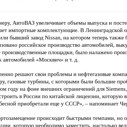
меру, АвтоВАЗ увеличивает объемы выпуска и пост
ает импортные комплектующие. В Ленинградской о
ли бывший завод Nissan, на котором теперь также 
изовано российское производство автомобилей, вык
е производственные площадки, было налажено произ
 автомобилей «Москвич» и т. д.
пенно решают свои проблемы и нефтегазовые компа
ру, газовые турбины, с которыми были большие про
ом году на фоне внешних ограничений для Siemens,
строить в России по китайской лицензии, которую в
бесной приобретали еще у СССР», – напоминает Че
ртозамещение происходит быстрыми темпами, но 
ции, которую необходимо заместить, настолько вел