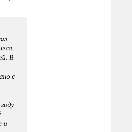
зал
неса,
ей. В
ано с
 году
й
е и