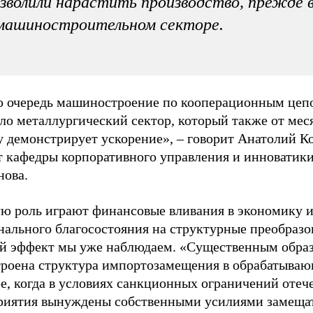
зволили нарастить производство, прежде 
машиностроительном секторе.
ю очередь машиностроение по кооперационным цеп
ло металлургический сектор, который также от мес
у демонстрирует ускорение», – говорит Анатолий К
т кафедры корпоративного управления и инноватик
нова.
ю роль играют финансовые вливания в экономику 
нального благосостояния на структурные преобразо
й эффект мы уже наблюдаем. «Существенным обра
троена структура импортозамещения в обрабатыва
е, когда в условиях санкционных ограничений отеч
риятия вынуждены собственными усилиями замеща