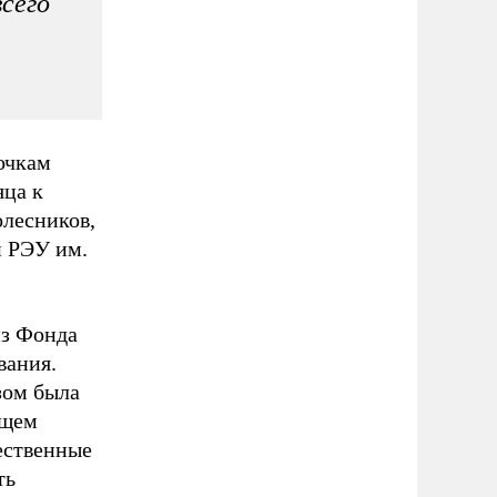
всего
очкам
яца к
олесников,
и РЭУ им.
из Фонда
вания.
зом была
ющем
ественные
ть