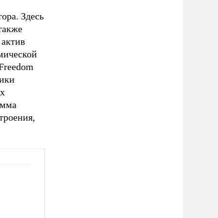
ора. Здесь
также
 актив
мической
 Freedom
мики
ях
амма
троения,