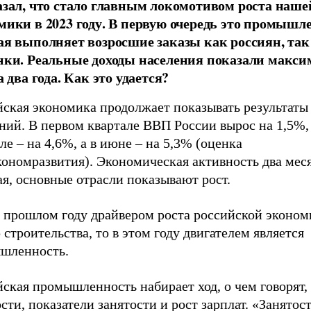
азал, что стало главным локомотивом роста наше
мики в 2023 году. В первую очередь это промышл
ая выполняет возросшие заказы как россиян, так
нки. Реальные доходы населения показали макс
а два года. Как это удается?
йская экономика продолжает показывать результаты
ний. В первом квартале ВВП России вырос на 1,5%,
ле – на 4,6%, а в июне – на 5,3% (оценка
ономразвития). Экономическая активность два мес
я, основные отрасли показывают рост.
в прошлом году драйвером роста российской эконом
 строительства, то в этом году двигателем является
шленность.
ская промышленность набирает ход, о чем говорят, 
сти, показатели занятости и рост зарплат. «Занятос