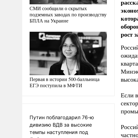
расск
СМИ сообщили о скрытых
эконо
подземных заводах по производству
котор
БПЛА на Украине
оборо
рост з
Росси
ожида
кварта
Минэк
Первая в истории 500-балльница
высока
ЕГЭ поступила в МФТИ
Если 
сектор
промы
Путин поблагодарил 76-ю
дивизию ВДВ за высокие
Россий
темпы наступления под
частно