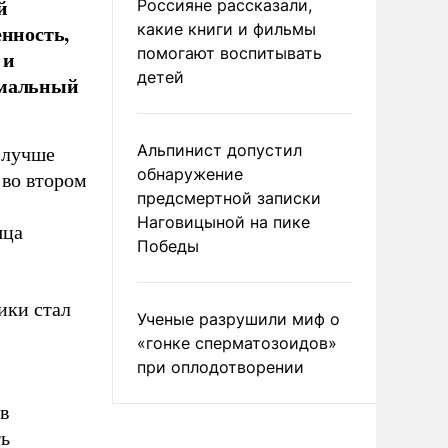
й
Россияне рассказали,
енность,
какие книги и фильмы
помогают воспитывать
 и
детей
имальный
Альпинист допустил
 лучше
обнаружение
 во втором
предсмертной записки
Наговицыной на пике
яца
Победы
ики стал
Ученые разрушили миф о
«гонке сперматозоидов»
при оплодотворении
в
ть