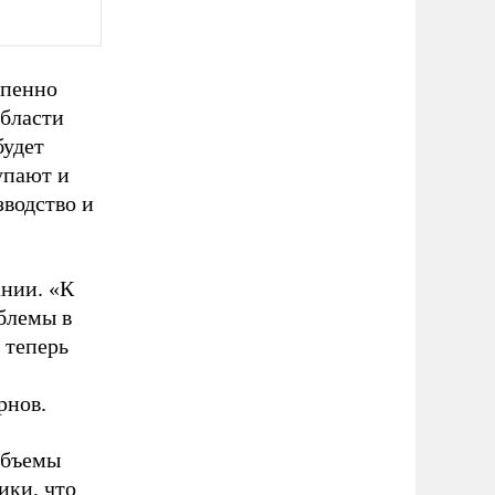
епенно
бласти
будет
упают и
водство и
нии. «К
блемы в
 теперь
рнов.
объемы
ики, что