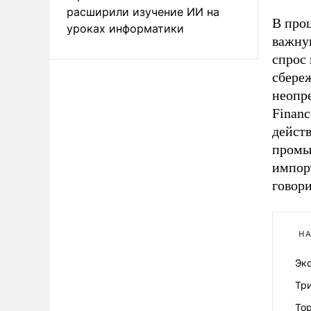
расширили изучение ИИ на
В прош
уроках информатики
важну
спрос
сбере
неопр
Financ
дейст
промы
импор
говори
НА
Эк
Три
Тор