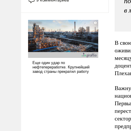
по
назад было образом для
в 
псевдонаучной фантастики, стало
всерьез обсуждаемой идеей.
В сво
оживи
месяц
доцен
Плеха
Важну
нацио
Первы
перес
сектор
предп