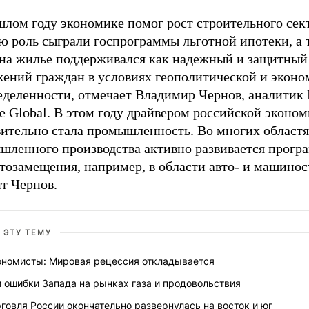
лом году экономике помог рост строительного сект
ю роль сыграли госпрограммы льготной ипотеки, а 
 на жилье поддерживался как надежный и защитный
жений граждан в условиях геополитической и эконо
еделенности, отмечает Владимир Чернов, аналитик
e Global. В этом году драйвером российской эконо
вительно стала промышленность. Во многих област
шленного производства активно развивается прогр
тозамещения, например, в области авто- и машинос
т Чернов.
 ЭТУ ТЕМУ
ономисты: Мировая рецессия откладывается
 ошибки Запада на рынках газа и продовольствия
говля России окончательно развернулась на восток и юг