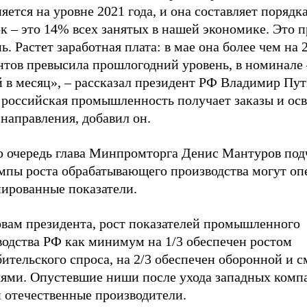
яется на уровне 2021 года, и она составляет порядк
ек – это 14% всех занятых в нашей экономике. Это
ь. Растет заработная плата: в мае она более чем на 
тов превысила прошлогодний уровень, в номинале –
 в месяц», – рассказал президент РФ Владимир Пут
 российская промышленность получает заказы и осв
направления, добавил он.
ю очередь глава Минпромторга Денис Мантуров под
емпы роста обрабатывающего производства могут оп
нированные показатели.
овам президента, рост показателей промышленного
водства РФ как минимум на 1/3 обеспечен ростом
бительского спроса, на 2/3 обеспечен оборонной и
лями. Опустевшие ниши после ухода западных комп
и отечественные производители.