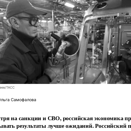
леев/ТАСС
льга Самофалова
тря на санкции и СВО, российская экономика п
ывать результаты лучше ожиданий. Российский п