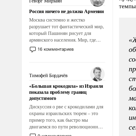
Геворг Мирзаян
Китаем.
темпы 
Россия ничего не должна Армении
Москва системно и жестко
разрушает тот фантастический мир,
который Пашинян рисует для
«Ж
армянского населения. Мир, где
политические прожекты будут
об
16 комментариев
безусловно оплачиваться за счет
со
российских налогоплательщиков и
где Еревану за свои поступки не
пр
нужно отвечать.
Тимофей Бордачёв
ст
«Большая крокодила» из Израиля
бо
показала проблему границ
м
допустимого
ко
Дискуссия о рве с крокодилами для
охраны израильских тюрем – это
ин
пример того, как быстро мы
се
двигаемся по пути революционных
изменений. То, что несколько лет
9 комментариев