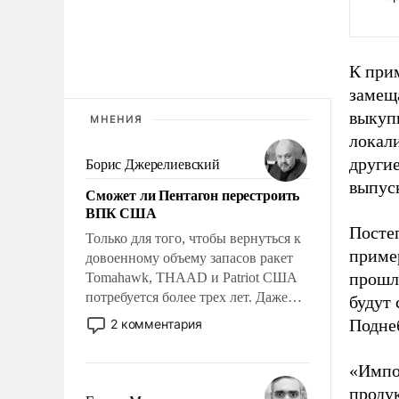
К при
замещ
выкупи
МНЕНИЯ
локал
други
Борис Джерелиевский
выпуск
Сможет ли Пентагон перестроить
ВПК США
Посте
Только для того, чтобы вернуться к
приме
довоенному объему запасов ракет
прошл
Tomahawk, THAAD и Patriot США
потребуется более трех лет. Даже
будут 
небольшая война с Ираном
Подне
2 комментария
опустошила американские
арсеналы. Сложившаяся ситуация
«Импо
означает многолетний период
продук
уязвимости США, например, перед