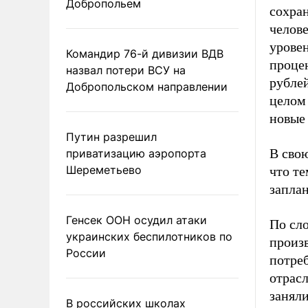
Добропольем
сохран
челов
уровен
Командир 76-й дивизии ВДВ
процен
назвал потери ВСУ на
рублей
Добропольском направлении
целом
новые 
Путин разрешил
В сво
приватизацию аэропорта
Шереметьево
что т
запла
Генсек ООН осудил атаки
По сл
украинских беспилотников по
произ
России
потре
отрас
занял
В российских школах