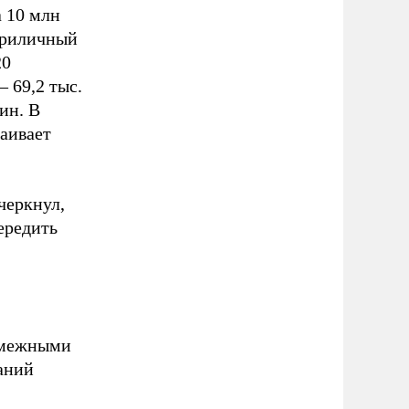
а 10 млн
 приличный
20
 69,2 тыс.
ин. В
аивает
черкнул,
ередить
 смежными
аний