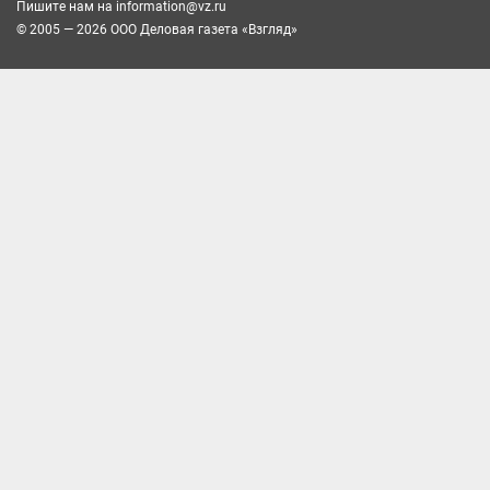
Пишите нам на
information@vz.ru
© 2005 — 2026 ООО Деловая газета «Взгляд»