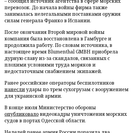
– сообщил источник агентства в сфере морских
перевозок. До начала войны фирма также
занималась нелегальными поставками оружия
силам генерала Франко в Испании.
После окончания Второй мировой войны
компания была восстановлена в Гамбурге и
продолжила работу. По словам источника, в
настоящее время Blumenthal GMBH приобрела
дурную славу из-за скандалов, связанных с
плохими условиями труда моряков и
недостаточным снабжением экипажей.
Ранее российские операторы беспилотников
нанесли
удары по трем сухогрузам с вооружением
для украинской армии.
В конце июля Министерство обороны
опубликовало
видеокадры уничтожения морских
судов в портах Одесской области.
Неделей ранее армия России
поразила
два