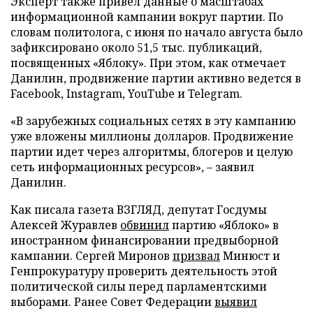
Эксперт также привел данные о масштабах
информационной кампании вокруг партии. По
словам политолога, с июня по начало августа было
зафиксировано около 51,5 тыс. публикаций,
посвященных «Яблоку». При этом, как отмечает
Данилин, продвижение партии активно ведется в
Facebook, Instagram, YouTube и Telegram.
«В зарубежных социальных сетях в эту кампанию
уже вложены миллионы долларов. Продвижение
партии идет через алгоритмы, блогеров и целую
сеть информационных ресурсов», – заявил
Данилин.
Как писала газета ВЗГЛЯД, депутат Госдумы
Алексей Журавлев
обвинил
партию «Яблоко» в
иностранном финансировании предвыборной
кампании. Сергей Миронов
призвал
Минюст и
Генпрокуратуру проверить деятельность этой
политической силы перед парламентскими
выборами. Ранее Совет Федерации
выявил