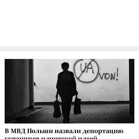
В МВД Польши назвали депортацию
украинцев идиотской идеей