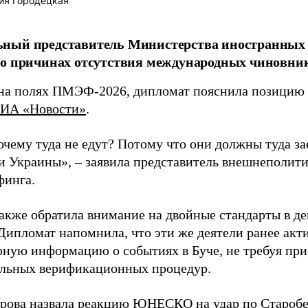
ия Городецкая
ный представитель Министерства иностранных 
о причинах отсутствия международных чиновник
на полях ПМЭФ-2026, дипломат пояснила позицию
ИА «Новости»
.
очему туда не едут? Потому что они должны туда зае
и Украины», – заявила представитель внешнеполити
финга.
также обратила внимание на двойные стандарты в 
 Дипломат напомнила, что эти же деятели ранее акт
рную информацию о событиях в Буче, не требуя при
льных верификационных процедур.
арова
назвала
реакцию ЮНЕСКО на удар по Староб