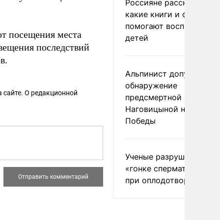
Россияне рассказали,
какие книги и фильмы
помогают воспитывать
т посещения места
детей
свещения последствий
в.
Альпинист допустил
обнаружение
 сайте. О редакционной
предсмертной записки
Наговицыной на пике
Победы
Ученые разрушили миф
«гонке сперматозоидов
при оплодотворении