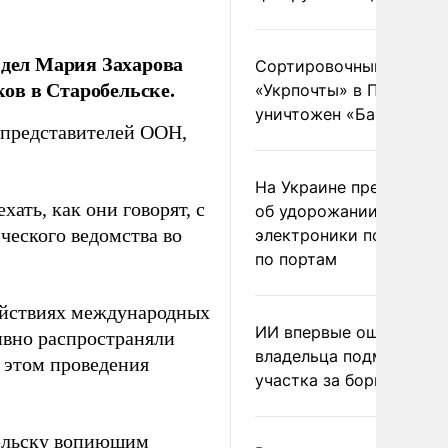
дел Мария Захарова
Сортировочный пункт
ов в Старобельске.
«Укрпочты» в Павлогра
уничтожен «Бандероль
 представителей ООН,
На Украине предупреди
хать, как они говорят, с
об удорожании китайс
ческого ведомства во
электроники после уда
по портам
действиях международных
ИИ впервые оштрафова
ивно распространяли
владельца подмосковн
 этом проведения
участка за борщевик
ельску вопиющим