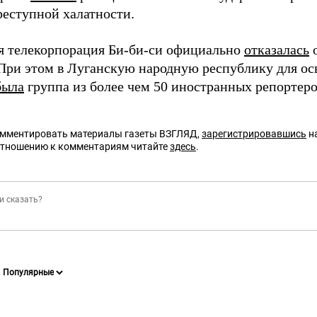
реступной халатности.
я телекорпорация Би-би-си официально
отказалась
о
 При этом в Луганскую народную республику для о
была
группа из более чем 50 иностранных репортеро
омментировать материалы газеты ВЗГЛЯД,
зарегистрировавшись
на
отношению к комментариям читайте
здесь
.