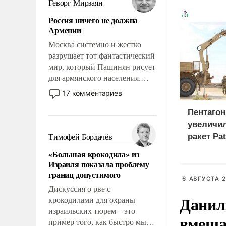
Геворг Мирзаян
означает многолетний период
Россия ничего не должна
уязвимости США, например,
Армении
перед Китаем.
Москва системно и жестко
разрушает тот фантастический
мир, который Пашинян рисует
для армянского населения.
Мир, где политические
17 комментариев
прожекты будут безусловно
оплачиваться за счет
Пентагон
российских
увеличи
налогоплательщиков и где
ракет Pa
Тимофей Бордачёв
Еревану за свои поступки не
«Большая крокодила» из
нужно отвечать.
Израиля показала проблему
границ допустимого
6 АВГУСТА 2
Дискуссия о рве с
Данил
крокодилами для охраны
израильских тюрем – это
вмеша
пример того, как быстро мы