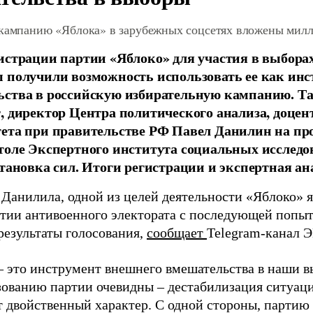
 кампанию «Яблока» в зарубежных соцсетях вложены мил
истрации партии «Яблоко» для участия в выбора
 получили возможность использовать ее как ин
ства в российскую избирательную кампанию. Та
, директор Центра политического анализа, доце
тета при правительстве РФ Павел Данилин на п
толе Экспертного института социальных исслед
становка сил. Итоги регистрации и экспертная ан
 Данилила, одной из целей деятельности «Яблоко» 
ртии антивоенного электората с последующей попыт
результаты голосования,
сообщает
Telegram-канал 
– это инструмент внешнего вмешательства в наши в
зованию партии очевидны – дестабилизация ситуаци
т двойственный характер. С одной стороны, партию