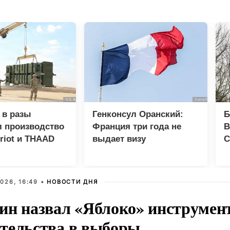
 в разы
Генконсул Оранский:
Б
л производство
Франция три года не
В
triot и THAAD
выдает визу
С
российскому дипломату
д
026, 16:49 •
НОВОСТИ ДНЯ
ин назвал «Яблоко» инструмен
тельства в выборы