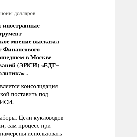
лионы долларов
х иностранные
струмент
кое мнение высказал
нт Финансового
рошедшем в Москве
ований (ЭИСИ) «ЕДГ–
алитика» .
является консолидация
кой поставить под
ЭИСИ.
ыборы. Цели кукловодов
и, сам процесс при
 намерены использовать