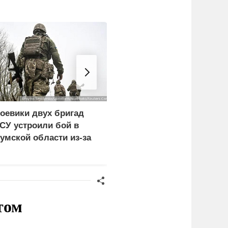
оевики двух бригад
Вован и Лексус
СУ устроили бой в
раскрыли, как Меркель
умской области из-за
призналась в
езертирства
фиктивности Минских
соглашений
том