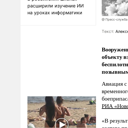
расширили изучение ИИ
на уроках информатики
@ Пресс-служба
Tекст:
Алекс
Вооружен
объекту в
беспилотн
позывным
Авиация с
временног
боеприпас
РИА «Нов
«В резуль