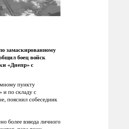
по замаскированному
ообщил боец войск
ки «Днепр» с
емному пункту
 и по складу с
не, пояснил собеседник
но более взвода личного