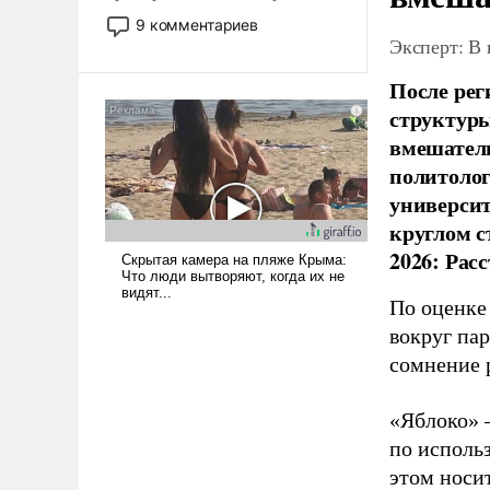
двигаемся по пути
9 комментариев
революционных изменений.
Эксперт: В
То, что несколько лет назад
После рег
было образом для
псевдонаучной фантастики,
структуры
стало всерьез обсуждаемой
вмешатель
идеей.
политолог
универси
круглом с
2026: Рас
По оценке
вокруг па
сомнение 
«Яблоко» 
по исполь
этом носи