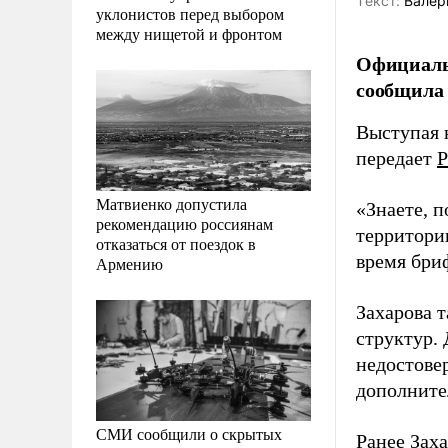
Tекст:
Валер
уклонистов перед выбором
между нищетой и фронтом
Официаль
сообщила 
Выступая 
передает
Р
Матвиенко допустила
«Знаете, п
рекомендацию россиянам
территори
отказаться от поездок в
время бри
Армению
Захарова 
структур.
недостове
дополните
СМИ сообщили о скрытых
Ранее Зах