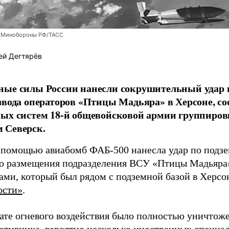
 Минобороны РФ/ТАСС
ей Дегтярёв
ные силы России нанесли сокрушительный удар 
звода операторов «Птицы Мадьяра» в Херсоне, с
ых систем 18-й общевойсковой армии группиров
 Северск.
 помощью авиабомб ФАБ-500 нанесла удар по подз
о размещения подразделения ВСУ «Птицы Мадьяра»
ами, который был рядом с подземной базой в Херсо
ости»
.
тате огневого воздействия было полностью уничтоже