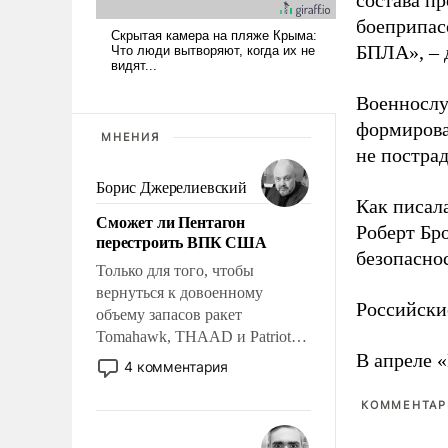
состава п
боеприпасо
БПЛА», – 
Военнослу
формирова
МНЕНИЯ
не пострад
Борис Джерелиевский
Как писал
Сможет ли Пентагон
Роберт Бро
перестроить ВПК США
безопасно
Только для того, чтобы
вернуться к довоенному
Российски
объему запасов ракет
Tomahawk, THAAD и Patriot
В апреле 
США потребуется более трех
4 комментария
лет. Даже небольшая война с
Ираном опустошила
КОММЕНТАРИ
американские арсеналы.
Сложившаяся ситуация