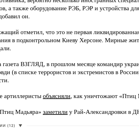
ротивника, вероятно несколько иностранных специал
в, а также оборудование РЭБ, РЭР и устройства дл
добавил он.
жащий отметил, что это не первая ликвидированная
ния в подконтрольном Киеву Херсоне. Мирные жите
али.
а газета ВЗГЛЯД, в прошлом месяце командир укра
вди (в списке террористов и экстремистов в Росси
сти.
е артиллеристы
объясняли
, как уничтожают «Птиц 
«Птиц Мадьяра»
заметили
у Рай-Александровки в Д
И (12)
▼