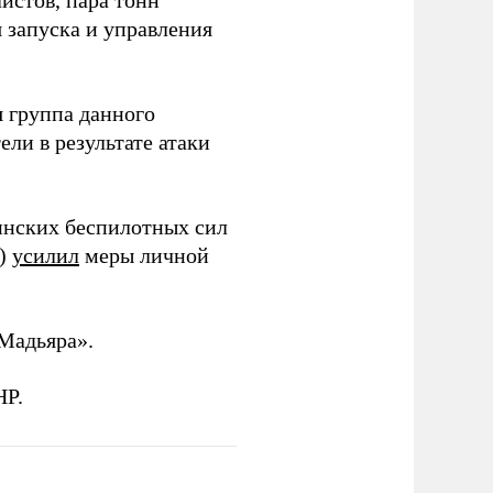
истов, пара тонн
я запуска и управления
 группа данного
ли в результате атаки
инских беспилотных сил
и)
усилил
меры личной
Мадьяра».
НР.