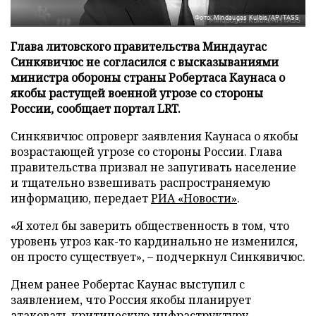
Фото: Mindaugas Kulbis/AP/TASS
Глава литовского правительства Миндаугас
Синкявичюс не согласился с высказываниями
министра обороны страны Робертаса Каунаса о
якобы растущей военной угрозе со стороны
России, сообщает портал LRT.
Синкявичюс опроверг заявления Каунаса о якобы
возрастающей угрозе со стороны России. Глава
правительства призвал не запугивать население
и тщательно взвешивать распространяемую
информацию, передает
РИА «Новости»
.
«Я хотел бы заверить общественность в том, что
уровень угроз как-то кардинально не изменился,
он просто существует», – подчеркнул Синкявичюс.
Днем ранее Робертас Каунас выступил с
заявлением, что Россия якобы планирует
атаковать критическую инфраструктуру