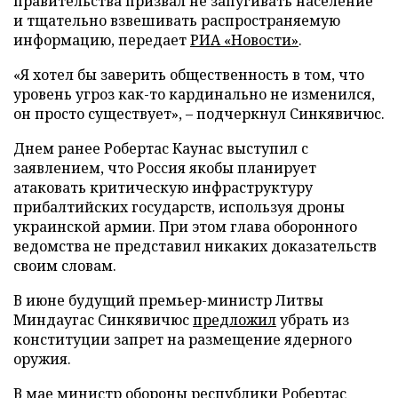
правительства призвал не запугивать население
и тщательно взвешивать распространяемую
информацию, передает
РИА «Новости»
.
«Я хотел бы заверить общественность в том, что
уровень угроз как-то кардинально не изменился,
он просто существует», – подчеркнул Синкявичюс.
Днем ранее Робертас Каунас выступил с
заявлением, что Россия якобы планирует
атаковать критическую инфраструктуру
прибалтийских государств, используя дроны
украинской армии. При этом глава оборонного
ведомства не представил никаких доказательств
своим словам.
В июне будущий премьер-министр Литвы
Миндаугас Синкявичюс
предложил
убрать из
конституции запрет на размещение ядерного
оружия.
В мае министр обороны республики Робертас