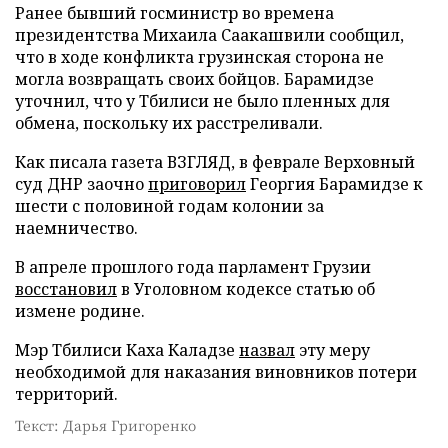
Ранее бывший госминистр во времена
президентства Михаила Саакашвили сообщил,
что в ходе конфликта грузинская сторона не
могла возвращать своих бойцов. Барамидзе
уточнил, что у Тбилиси не было пленных для
обмена, поскольку их расстреливали.
Как писала газета ВЗГЛЯД, в феврале Верховный
суд ДНР заочно
приговорил
Георгия Барамидзе к
шести с половиной годам колонии за
наемничество.
В апреле прошлого года парламент Грузии
восстановил
в Уголовном кодексе статью об
измене родине.
Мэр Тбилиси Каха Каладзе
назвал
эту меру
необходимой для наказания виновников потери
территорий.
Текст: Дарья Григоренко