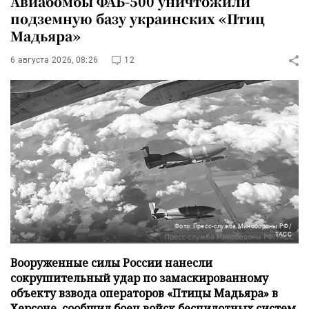
Авиабомбы ФАБ-500 уничтожили
подземную базу украинских «Птиц
Мадьяра»
6 августа 2026, 08:26
12
Фото: Пресс-служба Минобороны РФ/
ТАСС
Вооруженные силы России нанесли
сокрушительный удар по замаскированному
объекту взвода операторов «Птицы Мадьяра» в
Херсоне, сообщил боец войск беспилотных систем