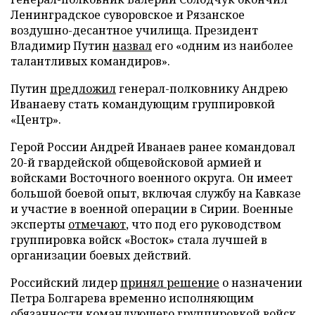
Ленинградское суворовское и Рязанское
воздушно-десантное училища. Президент
Владимир Путин
назвал
его «одним из наиболее
талантливых командиров».
Путин
предложил
генерал-полковнику Андрею
Иванаеву стать командующим группировкой
«Центр».
Герой России Андрей Иванаев ранее командовал
20-й гвардейской общевойсковой армией и
войсками Восточного военного округа. Он имеет
большой боевой опыт, включая службу на Кавказе
и участие в военной операции в Сирии. Военные
эксперты
отмечают
, что под его руководством
группировка войск «Восток» стала лучшей в
организации боевых действий.
Российский лидер
принял решение
о назначении
Петра Болгарева временно исполняющим
обязанности командующего группировкой войск