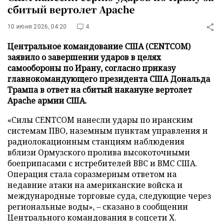
сбитый вертолет Apache
10 июня 2026, 04:20
4
Центральное командование США (CENTCOM)
заявило о завершении ударов в целях
самообороны по Ирану, согласно приказу
главнокомандующего президента США Дональда
Трампа в ответ на сбитый накануне вертолет
Apache армии США.
«Силы CENTCOM нанесли удары по иранским
системам ПВО, наземным пунктам управления и
радиолокационным станциям наблюдения
вблизи Ормузского пролива высокоточными
боеприпасами с истребителей ВВС и ВМС США.
Операция стала соразмерным ответом на
недавние атаки на американские войска и
международные торговые суда, следующие через
региональные воды», – сказано в сообщении
Центрального командования в соцсети
Х
.