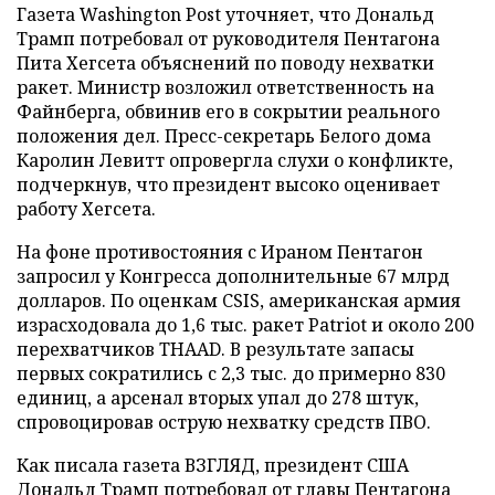
Газета Washington Post уточняет, что Дональд
Трамп потребовал от руководителя Пентагона
Пита Хегсета объяснений по поводу нехватки
ракет. Министр возложил ответственность на
Файнберга, обвинив его в сокрытии реального
положения дел. Пресс-секретарь Белого дома
Каролин Левитт опровергла слухи о конфликте,
подчеркнув, что президент высоко оценивает
работу Хегсета.
На фоне противостояния с Ираном Пентагон
запросил у Конгресса дополнительные 67 млрд
долларов. По оценкам CSIS, американская армия
израсходовала до 1,6 тыс. ракет Patriot и около 200
перехватчиков THAAD. В результате запасы
первых сократились с 2,3 тыс. до примерно 830
единиц, а арсенал вторых упал до 278 штук,
спровоцировав острую нехватку средств ПВО.
Как писала газета ВЗГЛЯД, президент США
Дональд Трамп
потребовал
от главы Пентагона