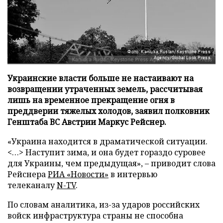
Фото: Kaniuka Ruslan/Keystone Press
Agency/Global Look Press
Украинские власти больше не настаивают на
возвращении утраченных земель, рассчитывая
лишь на временное прекращение огня в
преддверии тяжелых холодов, заявил полковник
Генштаба ВС Австрии Маркус Рейснер.
«Украина находится в драматической ситуации.
<…> Наступит зима, и она будет гораздо суровее
для Украины, чем предыдущая», – приводит слова
Рейснера
РИА «Новости»
в интервью
телеканалу
N-TV
.
По словам аналитика, из-за ударов российских
войск инфраструктура страны не способна