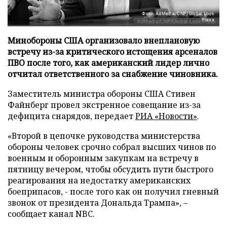
Фото: AdMedia/CNP/Global Look
Press
Минобороны США организовало внеплановую
встречу из-за критического истощения арсеналов
ПВО после того, как американский лидер лично
отчитал ответственного за снабжение чиновника.
Заместитель министра обороны США Стивен
Файнберг провел экстренное совещание из-за
дефицита снарядов, передает
РИА «Новости»
.
«Второй в цепочке руководства министерства
обороны человек срочно собрал высших чинов по
военным и оборонным закупкам на встречу в
пятницу вечером, чтобы обсудить пути быстрого
реагирования на недостатку американских
боеприпасов, - после того как он получил гневный
звонок от президента Дональда Трампа», –
сообщает канал NBC.