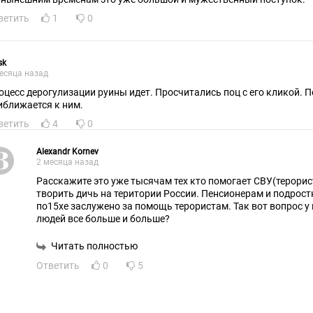
ветить
1
0
sk
есяца назад
оцесс дерогулизации руины идет. Просчитались поц с его кликой. 
иближается к ним.
ветить
4
0
Alexandr Kornev
2 месяца назад
Расскажите это уже тысячам тех кто помогает СВУ(терори
творить дичь на територии России. Пенсионерам и подрос
по15хе заслужено за помощь терористам. Так вот вопрос у н
людей все больше и больше?
Читать полностью
Ответить
0
5