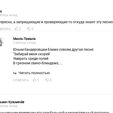
ра
есяца назад
тересно, а запрещающие и проверяющие-то откуда знают эту песню
ветить
2
0
Мысль Пришла
2 месяца назад
Юным бандеровцам ближе совсем другая песня:
"Забирай меня скорей
Умирать среди полей
В грязном свино-блиндаже,
Восемнадцать мне уже".
Читать полностью
Ответить
1
0
зьмич Кузьмичёв
есяца назад
По нынешним временам это уже большой и мужественный поступок.