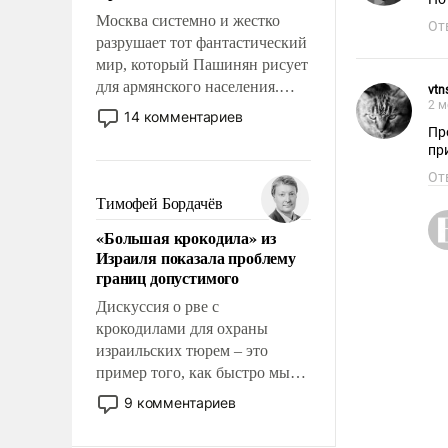
Москва системно и жестко
От
разрушает тот фантастический
мир, который Пашинян рисует
для армянского населения.
vtn
2 м
Мир, где политические
14 комментариев
прожекты будут безусловно
Пр
пр
оплачиваться за счет
российских
От
налогоплательщиков и где
Тимофей Бордачёв
Еревану за свои поступки не
«Большая крокодила» из
нужно отвечать.
Израиля показала проблему
границ допустимого
Дискуссия о рве с
крокодилами для охраны
израильских тюрем – это
пример того, как быстро мы
двигаемся по пути
9 комментариев
революционных изменений.
То, что несколько лет назад