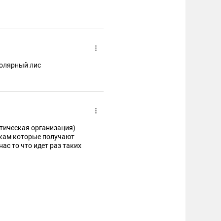
Полярный лис
стическая организация)
ткам которые получают
ас то что идет раз таких