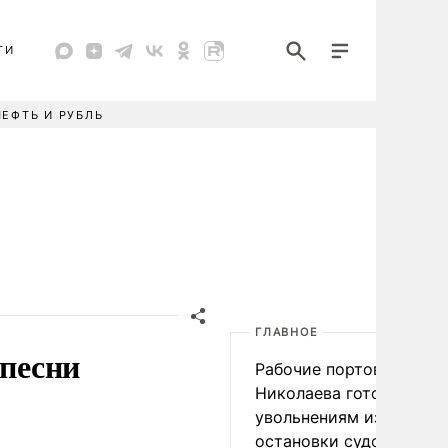
ТИ
НЕФТЬ И РУБЛЬ
ГЛАВНОЕ
 песни
Рабочие портов Одессы
Николаева готовятся к
увольнениям из-за
остановки судоходства