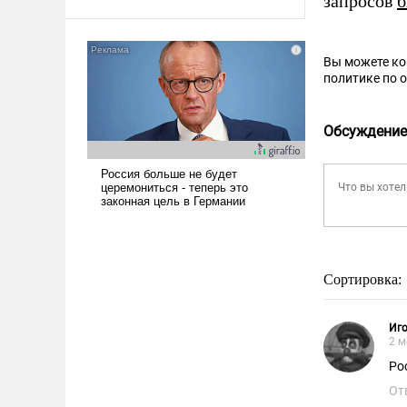
запросов
б
Вы можете к
политике по 
Обсуждение
Сортировка:
Иг
2 м
Ро
От