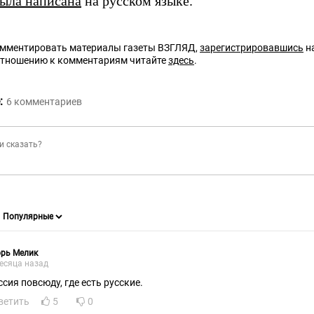
ыла написана
на русском языке.
омментировать материалы газеты ВЗГЛЯД,
зарегистрировавшись
на
отношению к комментариям читайте
здесь
.
:
6
комментариев
орь Мелик
есяца назад
ссия повсюду, где есть русские.
ветить
5
0