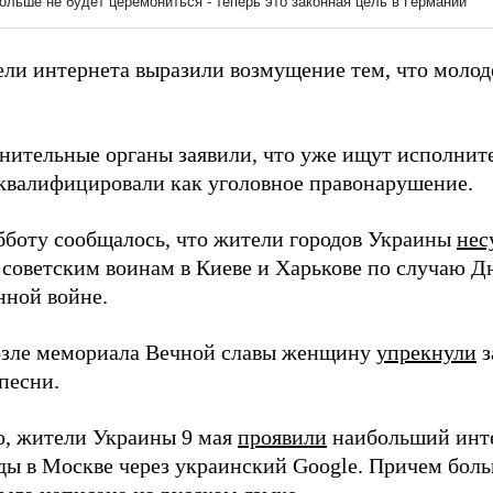
ели интернета выразили возмущение тем, что моло
нительные органы заявили, что уже ищут исполните
квалифицировали как уголовное правонарушение.
убботу сообщалось, что жители городов Украины
нес
советским воинам в Киеве и Харькове по случаю Д
нной войне.
озле мемориала Вечной славы женщину
упрекнули
з
песни.
о, жители Украины 9 мая
проявили
наибольший инте
ы в Москве через украинский Google. Причем боль