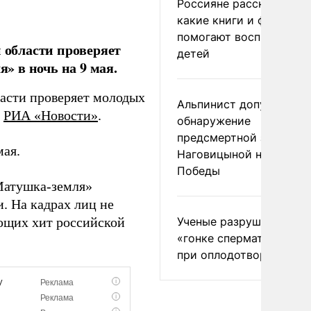
Россияне рассказали,
какие книги и фильмы
помогают воспитывать
области проверяет
детей
 в ночь на 9 мая.
асти проверяет молодых
Альпинист допустил
т
РИА «Новости»
.
обнаружение
предсмертной записки
мая.
Наговицыной на пике
Победы
 «Матушка-земля»
и. На кадрах лиц не
Ученые разрушили миф
ющих хит российской
«гонке сперматозоидов
при оплодотворении