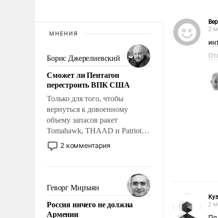
Ве
2 м
МНЕНИЯ
ин
От
Борис Джерелиевский
Сможет ли Пентагон
перестроить ВПК США
Только для того, чтобы
вернуться к довоенному
объему запасов ракет
Tomahawk, THAAD и Patriot
США потребуется более трех
2 комментария
лет. Даже небольшая война с
Ираном опустошила
американские арсеналы.
Сложившаяся ситуация
Геворг Мирзаян
означает многолетний период
Ку
Россия ничего не должна
2 м
уязвимости США, например,
Армении
перед Китаем.