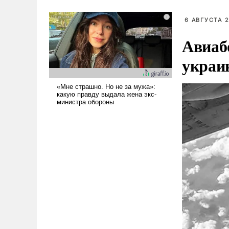
было образом для
псевдонаучной фантастики,
6 АВГУСТА 2
стало всерьез обсуждаемой
Авиаб
идеей.
украи