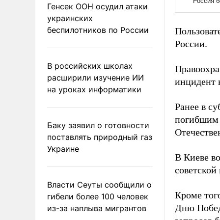
Генсек ООН осудил атаки
украинских
беспилотников по России
Пользоват
России.
В российских школах
Правоохра
расширили изучение ИИ
инцидент 
на уроках информатики
Ранее в с
погибшим 
Баку заявил о готовности
Отечестве
поставлять природный газ
Украине
В Киеве в
советской 
Власти Сеуты сообщили о
Кроме тог
гибели более 100 человек
Дню Побед
из-за наплыва мигрантов