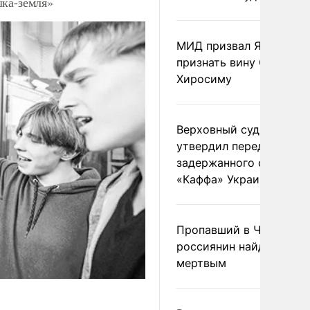
шка-земля»
МИД призвал Японию
признать вину США за
Хиросиму
Верховный суд Швеции
утвердил передачу
задержанного сухогруз
«Каффа» Украине
Пропавший в Черногор
россиянин найден
мертвым