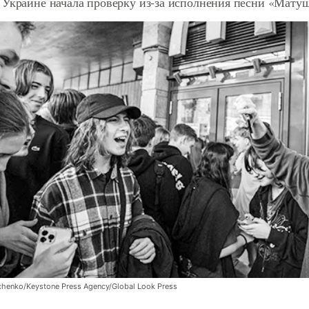
 Украине начала проверку из-за исполнения песни «Мату
henko/Keystone Press Agency/Global Look Press