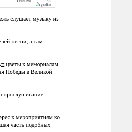
дежь слушает музыку из
лей песни, а сам
ут
цветы к мемориалам
ня Победы в Великой
а прослушивание
рес к мероприятиям ко
шая часть подобных