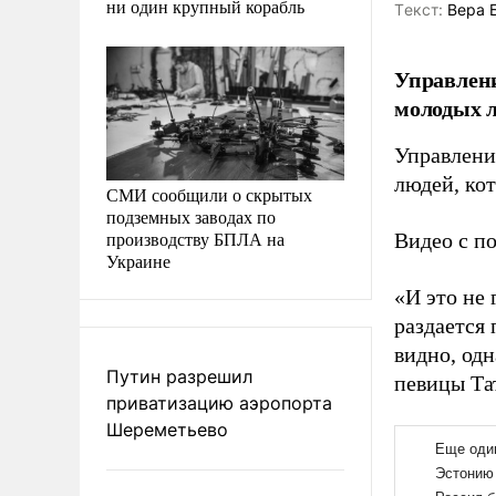
ни один крупный корабль
Tекст:
Вера 
Управлен
молодых л
Управлени
людей, ко
СМИ сообщили о скрытых
подземных заводах по
производству БПЛА на
Видео с по
Украине
«И это не 
раздается 
видно, од
Путин разрешил
певицы Та
приватизацию аэропорта
Шереметьево