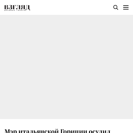
Мэр итальянской Гориции осудил