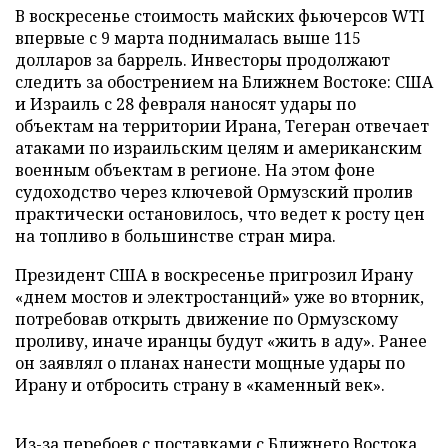
В воскресенье стоимость майских фьючерсов WTI
впервые с 9 марта поднималась выше 115
долларов за баррель. Инвесторы продолжают
следить за обострением на Ближнем Востоке: США
и Израиль с 28 февраля наносят удары по
объектам на территории Ирана, Тегеран отвечает
атаками по израильским целям и американским
военным объектам в регионе. На этом фоне
судоходство через ключевой Ормузский пролив
практически остановилось, что ведет к росту цен
на топливо в большинстве стран мира.
Президент США в воскресенье пригрозил Ирану
«днем мостов и электростанций» уже во вторник,
потребовав открыть движение по Ормузскому
проливу, иначе иранцы будут «жить в аду». Ранее
он заявлял о планах нанести мощные удары по
Ирану и отбросить страну в «каменный век».
Из-за перебоев с поставками с Ближнего Востока