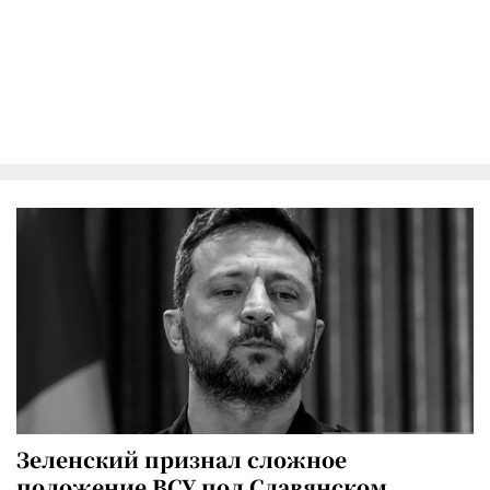
Зеленский признал сложное
положение ВСУ под Славянском