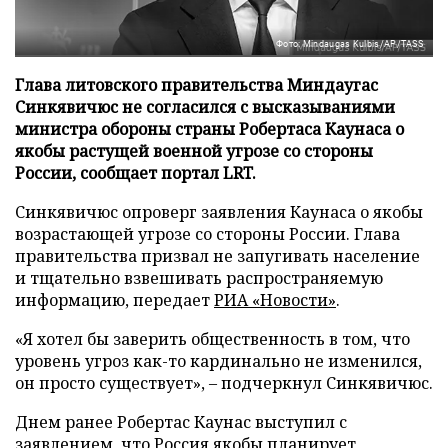
Фото: Mindaugas Kulbis/AP/TASS
Глава литовского правительства Миндаугас
Синкявичюс не согласился с высказываниями
министра обороны страны Робертаса Каунаса о
якобы растущей военной угрозе со стороны
России, сообщает портал LRT.
Синкявичюс опроверг заявления Каунаса о якобы
возрастающей угрозе со стороны России. Глава
правительства призвал не запугивать население
и тщательно взвешивать распространяемую
информацию, передает
РИА «Новости»
.
«Я хотел бы заверить общественность в том, что
уровень угроз как-то кардинально не изменился,
он просто существует», – подчеркнул Синкявичюс.
Днем ранее Робертас Каунас выступил с
заявлением, что Россия якобы планирует