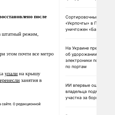
восстановлено после
Сортировочный пункт
«Укрпочты» в Павлогра
уничтожен «Бандероль
в штатный режим,
На Украине предупреди
ри этом почти все метро
об удорожании китайс
электроники после уда
по портам
ка
упали
на крышу
еренесли
занятия в
ИИ впервые оштрафова
владельца подмосковн
участка за борщевик
 сайте. О редакционной