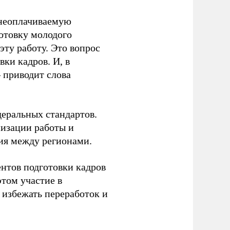
 неоплачиваемую
готовку молодого
ту работу. Это вопрос
ки кадров. И, в
– приводит слова
еральных стандартов.
низации работы и
ия между регионами.
ентов подготовки кадров
этом участие в
избежать переработок и