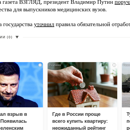
а газета ВЗГЛЯД, президент Владимир Путин
поруч
ества для выпускников медицинских вузов.
а государства
уточнил
правила обязательной отрабо
И (0)
▼
i
i
зал взрыв в
Где в России проще
Т
 Появилась
всего купить квартиру:
п
Зеленским
неожиданный рейтинг
р