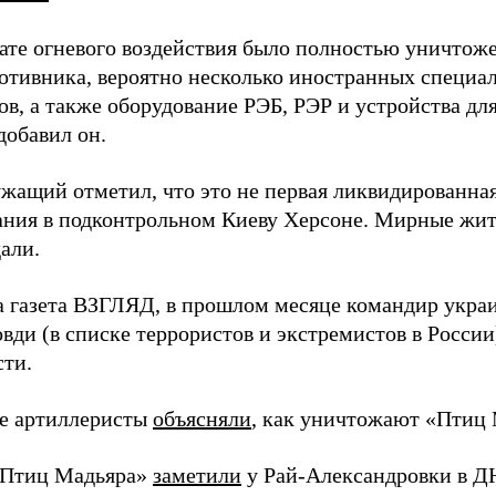
тате огневого воздействия было полностью уничтоже
ротивника, вероятно несколько иностранных специал
в, а также оборудование РЭБ, РЭР и устройства дл
добавил он.
жащий отметил, что это не первая ликвидированная
ния в подконтрольном Киеву Херсоне. Мирные жите
али.
а газета ВЗГЛЯД, в прошлом месяце командир укра
вди (в списке террористов и экстремистов в Росси
сти.
е артиллеристы
объясняли
, как уничтожают «Птиц 
«Птиц Мадьяра»
заметили
у Рай-Александровки в Д