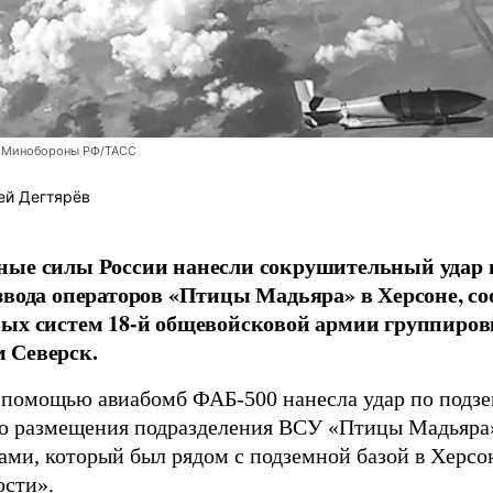
 Минобороны РФ/ТАСС
ей Дегтярёв
ные силы России нанесли сокрушительный удар 
звода операторов «Птицы Мадьяра» в Херсоне, с
ых систем 18-й общевойсковой армии группиров
 Северск.
 помощью авиабомб ФАБ-500 нанесла удар по подз
о размещения подразделения ВСУ «Птицы Мадьяра»
ами, который был рядом с подземной базой в Херсо
ости»
.