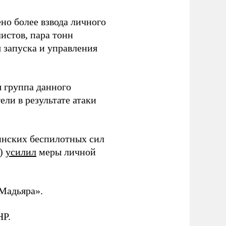
но более взвода личного
истов, пара тонн
я запуска и управления
 группа данного
ли в результате атаки
инских беспилотных сил
и)
усилил
меры личной
Мадьяра».
НР.