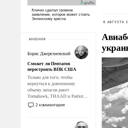
6 АВГУСТА 2
Авиаб
МНЕНИЯ
украи
Борис Джерелиевский
Сможет ли Пентагон
перестроить ВПК США
Только для того, чтобы
вернуться к довоенному
объему запасов ракет
Tomahawk, THAAD и Patriot
США потребуется более трех
2 комментария
лет. Даже небольшая война с
Ираном опустошила
американские арсеналы.
Сложившаяся ситуация