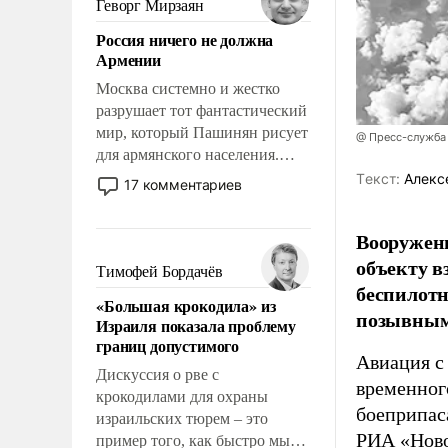
Геворг Мирзаян
означает многолетний период
Россия ничего не должна
уязвимости США, например,
Армении
перед Китаем.
Москва системно и жестко
разрушает тот фантастический
мир, который Пашинян рисует
@ Пресс-служба
для армянского населения.
Мир, где политические
Tекст:
Алекс
17 комментариев
прожекты будут безусловно
оплачиваться за счет
Вооружен
российских
объекту в
налогоплательщиков и где
Тимофей Бордачёв
Еревану за свои поступки не
беспилотн
«Большая крокодила» из
нужно отвечать.
позывным
Израиля показала проблему
границ допустимого
Авиация с
Дискуссия о рве с
временног
крокодилами для охраны
боеприпас
израильских тюрем – это
РИА «Нов
пример того, как быстро мы