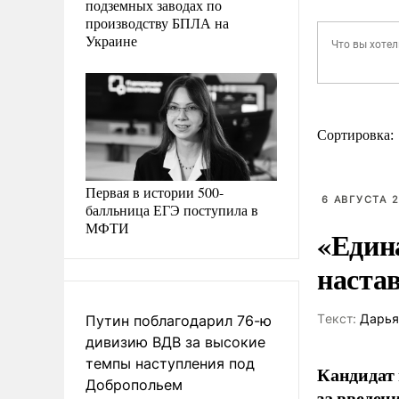
подземных заводах по
производству БПЛА на
Украине
Сортировка:
Первая в истории 500-
6 АВГУСТА 2
балльница ЕГЭ поступила в
МФТИ
«Един
наста
Tекст:
Дарья
Путин поблагодарил 76-ю
дивизию ВДВ за высокие
темпы наступления под
Кандидат 
Добропольем
за введен