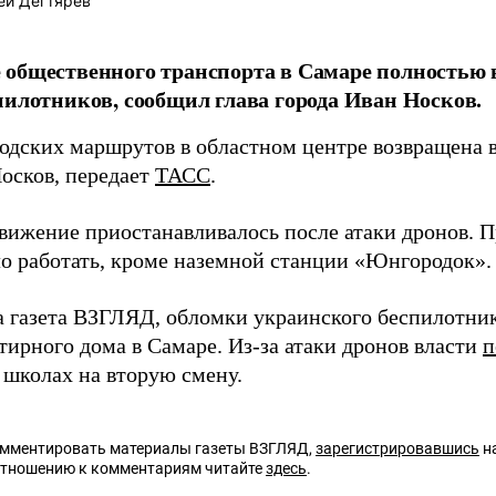
ей Дегтярёв
общественного транспорта в Самаре полностью 
пилотников, сообщил глава города Иван Носков.
родских маршрутов в областном центре возвращена 
осков, передает
ТАСС
.
движение приостанавливалось после атаки дронов. П
о работать, кроме наземной станции «Юнгородок».
а газета ВЗГЛЯД, обломки украинского беспилотни
тирного дома в Самаре. Из-за атаки дронов власти
п
 школах на вторую смену.
омментировать материалы газеты ВЗГЛЯД,
зарегистрировавшись
на
отношению к комментариям читайте
здесь
.