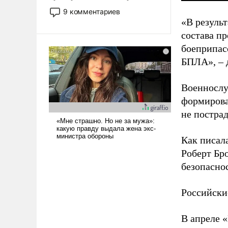
двигаемся по пути
9 комментариев
революционных изменений.
«В резуль
То, что несколько лет назад
состава п
было образом для
боеприпасо
псевдонаучной фантастики,
БПЛА», – 
стало всерьез обсуждаемой
идеей.
Военнослу
формирова
не пострад
Как писал
Роберт Бро
безопасно
Российски
В апреле 