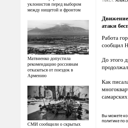
Tекст:
Алекс
уклонистов перед выбором
между нищетой и фронтом
Движение 
атаки бес
Работа го
сообщил Н
Матвиенко допустила
До этого 
рекомендацию россиянам
продолжал
отказаться от поездок в
Армению
Как писал
многоквар
самарских
Вы можете к
политике по 
СМИ сообщили о скрытых