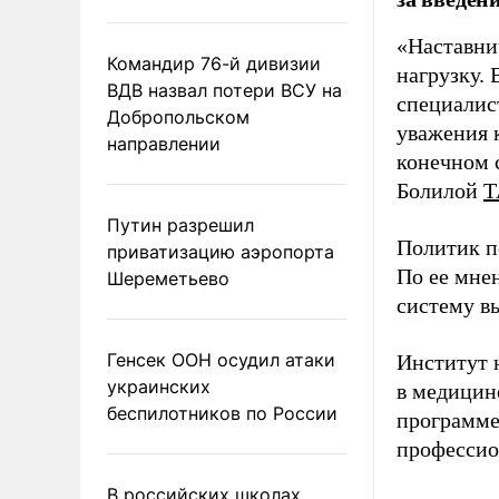
«Наставни
Командир 76-й дивизии
нагрузку. 
ВДВ назвал потери ВСУ на
специалис
Добропольском
уважения к
направлении
конечном с
Болилой
Т
Путин разрешил
Политик п
приватизацию аэропорта
По ее мне
Шереметьево
систему в
Генсек ООН осудил атаки
Институт 
украинских
в медицине
беспилотников по России
программе
профессио
В российских школах