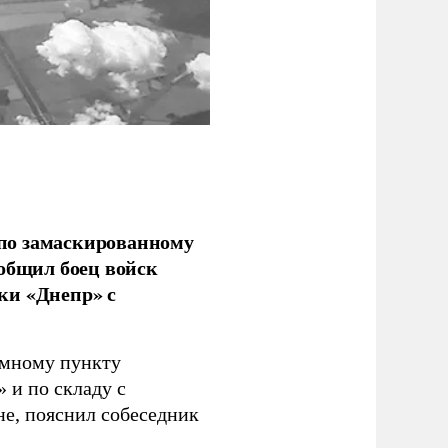
по замаскированному
ообщил боец войск
ки «Днепр» с
емному пункту
 и по складу с
не, пояснил собеседник