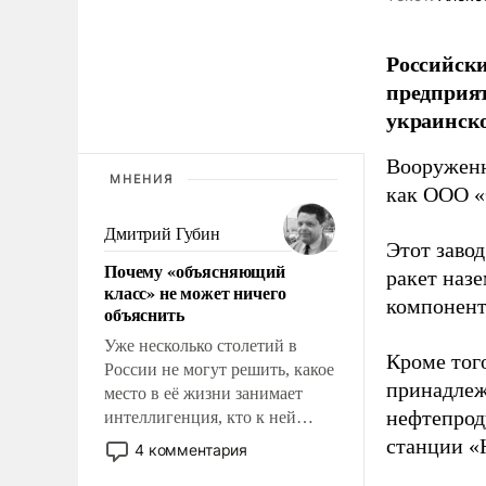
Российски
предприя
украинск
Вооруженн
МНЕНИЯ
как ООО «
Дмитрий Губин
Этот заво
Почему «объясняющий
ракет наз
класс» не может ничего
компонент
объяснить
Уже несколько столетий в
Кроме тог
России не могут решить, какое
принадлеж
место в её жизни занимает
нефтепрод
интеллигенция, кто к ней
принадлежит, а кого из неё
станции «
4 комментария
исключили с правом