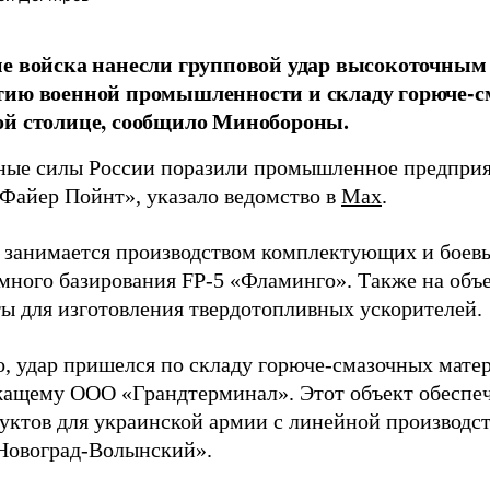
е войска нанесли групповой удар высокоточным
тию военной промышленности и складу горюче-с
ой столице, сообщило Минобороны.
ые силы России поразили промышленное предприят
Файер Пойнт», указало ведомство в
Max
.
д занимается производством комплектующих и боев
емного базирования FP-5 «Фламинго». Также на объе
ы для изготовления твердотопливных ускорителей.
о, удар пришелся по складу горюче-смазочных матер
ащему ООО «Грандтерминал». Этот объект обеспеч
уктов для украинской армии с линейной производс
Новоград-Волынский».