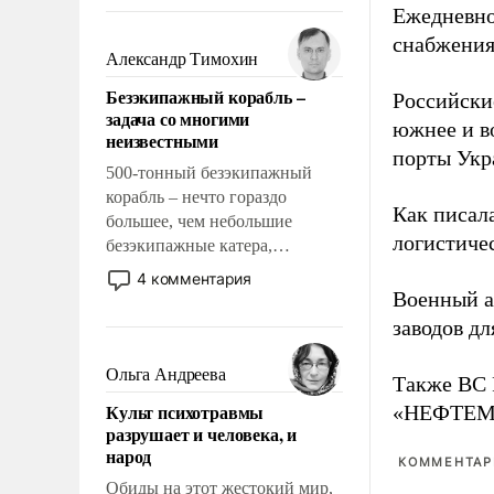
восстановления и без оного. И
Ежедневно
чем она отличается от просто
снабжения
образованных людей. Иногда
Александр Тимохин
казалось, что эти вопросы
Безэкипажный корабль –
Российски
решены раз и навсегда, но –
задача со многими
нет, не решены.
южнее и в
неизвестными
порты Укр
500-тонный безэкипажный
корабль – нечто гораздо
Как писал
большее, чем небольшие
логистичес
безэкипажные катера,
применение которых уже
4 комментария
стало обыденностью. Задача по
Военный 
созданию такого корабля очень
заводов д
сложна и амбициозна. Однако
и ее реализация радикально
Ольга Андреева
Также ВС 
поднимет наши боевые
Культ психотравмы
«НЕФТЕМАШ
возможности.
разрушает и человека, и
народ
КОММЕНТАРИ
Обиды на этот жестокий мир,