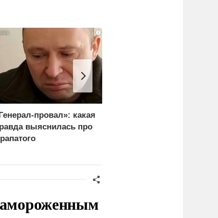
i
Генерал-провал»: какая
В России назвали
равда выяснилась про
законную цель наших
рапатого
ВС на территории
Германии
 замороженным