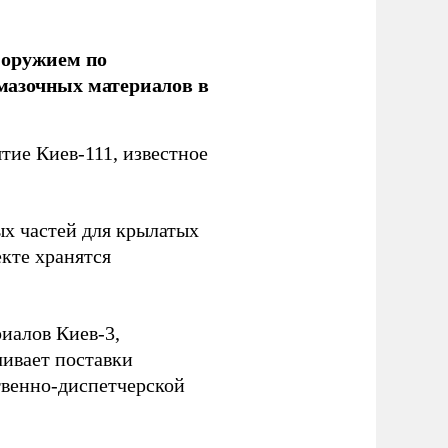
 оружием по
мазочных материалов в
ие Киев-111, известное
ых частей для крылатых
кте хранятся
иалов Киев-3,
ивает поставки
твенно-диспетчерской