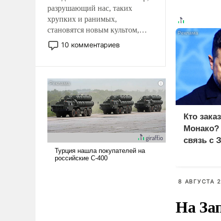
разрушающий нас, таких
хрупких и ранимых,
становятся новым культом,
постепенно вытесняя и
10 комментариев
отменяя традиционное
требование к человеку – быть
мужественным и твердым под
ударами судьбы, брать на себя
ответственность, помогать
слабым, идти вперед и
Кто зака
адаптироваться.
Монако?
связь с 
8 АВГУСТА 2
На За