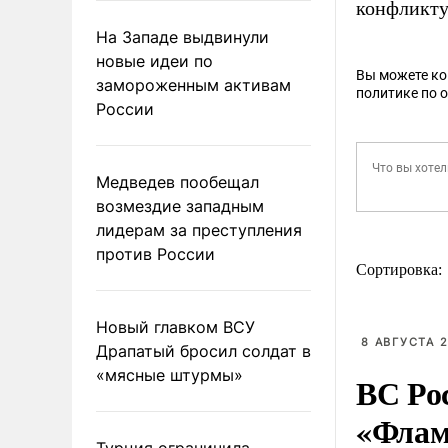
конфликту
На Западе выдвинули
новые идеи по
Вы можете к
замороженным активам
политике по 
России
Медведев пообещал
возмездие западным
лидерам за преступления
против России
Сортировка:
Новый главком ВСУ
8 АВГУСТА 2
Драпатый бросил солдат в
«мясные штурмы»
ВС Ро
«Флам
Турция ограничила