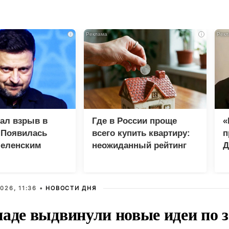
i
i
зал взрыв в
Где в России проще
«
 Появилась
всего купить квартиру:
п
Зеленским
неожиданный рейтинг
Д
026, 11:36 •
НОВОСТИ ДНЯ
паде выдвинули новые идеи по