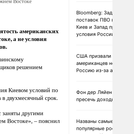
ижнем Востоке
Bloomberg: Задержка
поставок ПВО вынудит
Киев и Запад принять
нятость американских
условия России
ке, а не условия
ов.
США призвали
раинскому
американцев не посеща
рщиков решением
Россию из-за атак ВСУ
ения Киевом условий по
Фон дер Ляйен призвал
 в двухмесячный срок.
пресечь доходы России
с заняты другими
ем Востоке», – пояснил
Названы самые
популярные российски