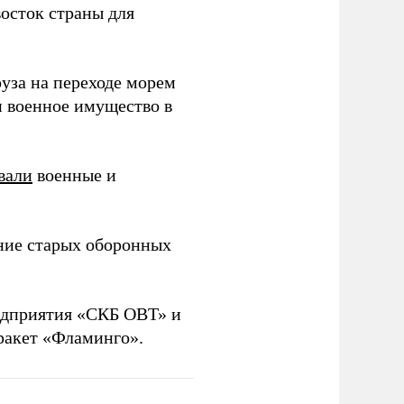
осток страны для
уза на переходе морем
и военное имущество в
вали
военные и
ние старых оборонных
дприятия «СКБ ОВТ» и
ракет «Фламинго».