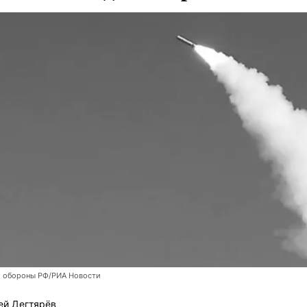
 обороны РФ/РИА Новости
ей Дегтярёв