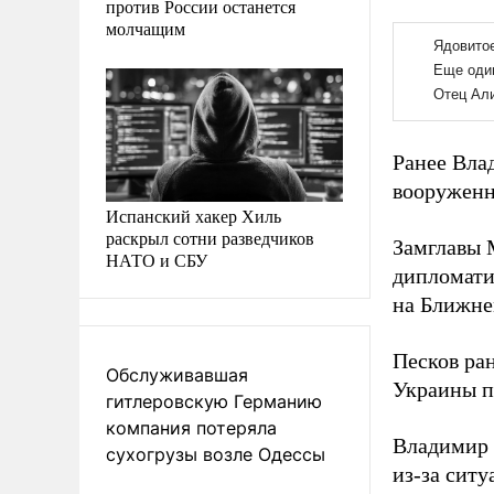
против России останется
молчащим
Ранее Вла
вооруженн
Испанский хакер Хиль
раскрыл сотни разведчиков
Замглавы
НАТО и СБУ
дипломати
на Ближне
Песков ра
Обслуживавшая
Украины п
гитлеровскую Германию
компания потеряла
Владимир
сухогрузы возле Одессы
из-за сит