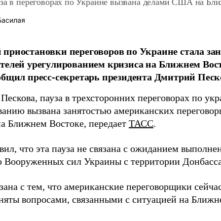
уза в переговорах по Украине вызвана делами США на Бл
Басилая
приостановки переговоров по Украине стала за
телей урегулированием кризиса на Ближнем Восто
общил пресс-секретарь президента Дмитрий Песк
 Пескова, пауза в трехсторонних переговорах по ук
ванию вызвана занятостью американских перегово
на Ближнем Востоке, передает
ТАСС
.
вил, что эта пауза не связана с ожиданием выполн
 Вооруженных сил Украины с территории Донбасса
язана с тем, что американские переговорщики сейча
аняты вопросами, связанными с ситуацией на Ближн