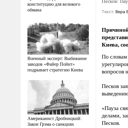
Песков: Па
конституцию для великого
обмана
Tекст:
Вера 
Причиной 
представи
Киева, со
По словам
Военный эксперт: Выбивание
заводов «Файер Пойнт»
урегулиро
подрывает стратегию Киева
вопросов 
Песков зая
выведению
«Пауза св
делами, з
Американист Дробницкий:
Песков.
Закон Грэма о санкциях