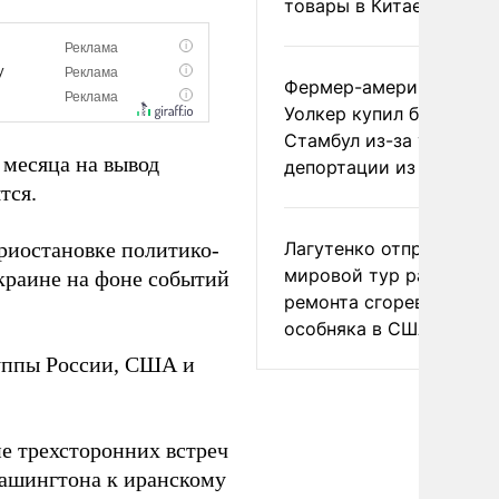
товары в Китае
Фермер-американец
Уолкер купил билет в
Стамбул из-за угрозы
 месяца на вывод
депортации из России
тся.
риостановке политико-
Лагутенко отправился в
мировой тур ради
краине на фоне событий
ремонта сгоревшего
особняка в США
руппы России, США и
е трехсторонних встреч
Вашингтона к иранскому