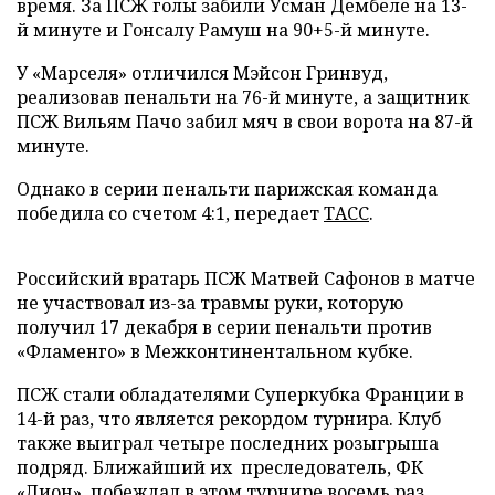
время. За ПСЖ голы забили Усман Дембеле на 13-
й минуте и Гонсалу Рамуш на 90+5-й минуте.
У «Марселя» отличился Мэйсон Гринвуд,
реализовав пенальти на 76-й минуте, а защитник
ПСЖ Вильям Пачо забил мяч в свои ворота на 87-й
минуте.
Однако в серии пенальти парижская команда
победила со счетом 4:1, передает
ТАСС
.
Российский вратарь ПСЖ Матвей Сафонов в матче
не участвовал из-за травмы руки, которую
получил 17 декабря в серии пенальти против
«Фламенго» в Межконтинентальном кубке.
ПСЖ стали обладателями Суперкубка Франции в
14-й раз, что является рекордом турнира. Клуб
также выиграл четыре последних розыгрыша
подряд. Ближайший их преследователь, ФК
«Лион», побеждал в этом турнире восемь раз.