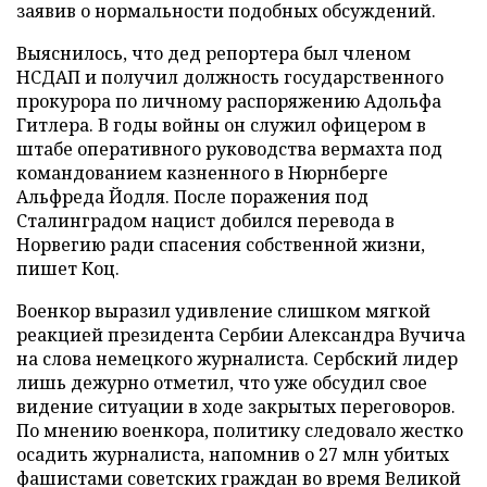
заявив о нормальности подобных обсуждений.
Выяснилось, что дед репортера был членом
НСДАП и получил должность государственного
прокурора по личному распоряжению Адольфа
Гитлера. В годы войны он служил офицером в
штабе оперативного руководства вермахта под
командованием казненного в Нюрнберге
Альфреда Йодля. После поражения под
Сталинградом нацист добился перевода в
Норвегию ради спасения собственной жизни,
пишет Коц.
Военкор выразил удивление слишком мягкой
реакцией президента Сербии Александра Вучича
на слова немецкого журналиста. Сербский лидер
лишь дежурно отметил, что уже обсудил свое
видение ситуации в ходе закрытых переговоров.
По мнению военкора, политику следовало жестко
осадить журналиста, напомнив о 27 млн убитых
фашистами советских граждан во время Великой