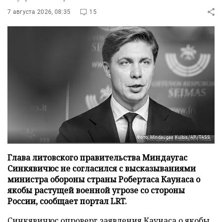
7 августа 2026, 08:35
15
Фото: Mindaugas Kulbis/AP/TASS
Глава литовского правительства Миндаугас
Синкявичюс не согласился с высказываниями
министра обороны страны Робертаса Каунаса о
якобы растущей военной угрозе со стороны
России, сообщает портал LRT.
Синкявичюс опроверг заявления Каунаса о якобы