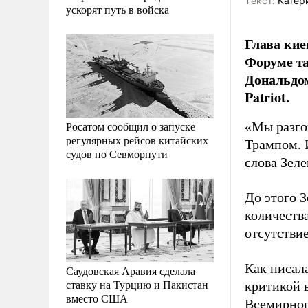
Tекст:
Катер
ускорят путь в войска
Глава ки
Форуме та
Дональдом
Patriot.
Росатом сообщил о запуске
«Мы разго
регулярных рейсов китайских
Трампом. И
судов по Севморпути
слова Зел
До этого З
количеств
отсутстви
Как писал
Саудовская Аравия сделала
ставку на Турцию и Пакистан
критикой 
вместо США
Всемирног