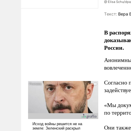
@ Elisa Schu/dpa
Tекст:
Вера 
В распоря
доказыва
России.
Анонимные
вовлеченн
Согласно 
задейству
«Мы докум
по террит
Они также