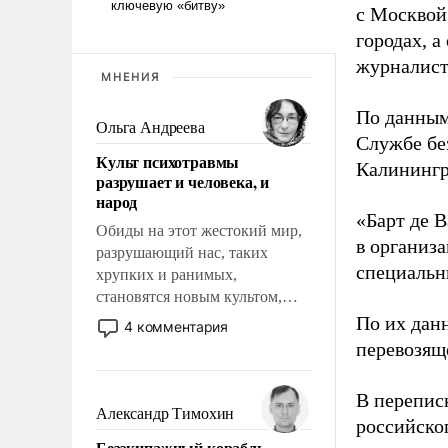
с Москвой
городах, а
журналист
МНЕНИЯ
По данным
Ольга Андреева
Службе бе
Культ психотравмы
Калинингр
разрушает и человека, и
народ
«Барт де В
Обиды на этот жестокий мир,
в организа
разрушающий нас, таких
специальн
хрупких и ранимых,
становятся новым культом,
постепенно вытесняя и
По их дан
4 комментария
отменяя традиционное
перевозящ
требование к человеку – быть
мужественным и твердым под
В перепис
ударами судьбы, брать на себя
Александр Тимохин
российско
ответственность, помогать
Безэкипажный корабль –