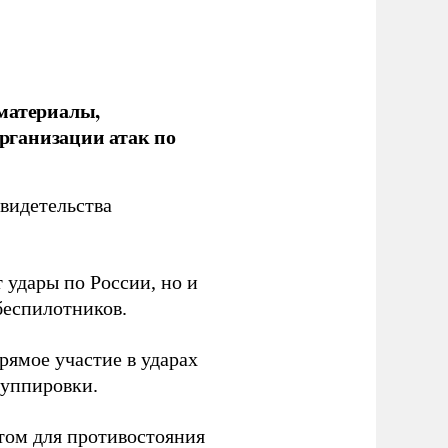
 материалы,
рганизации атак по
видетельства
 удары по России, но и
беспилотников.
ямое участие в ударах
руппировки.
том для противостояния