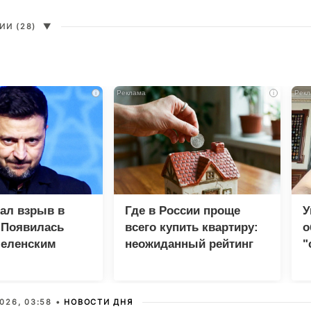
И (28)
▼
i
i
зал взрыв в
Где в России проще
У
 Появилась
всего купить квартиру:
о
Зеленским
неожиданный рейтинг
"
с
026, 03:58 •
НОВОСТИ ДНЯ