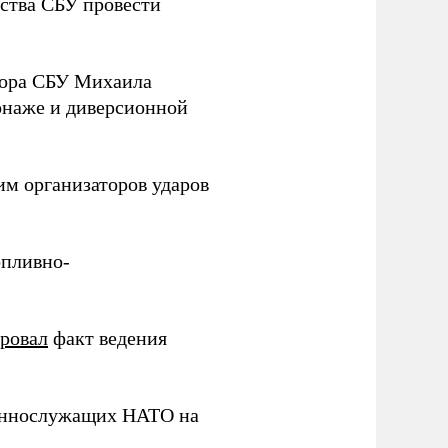
ства СБУ провести
йора СБУ Михаила
онаже и диверсионной
им организаторов ударов
опливно-
ировал
факт ведения
еннослужащих НАТО на