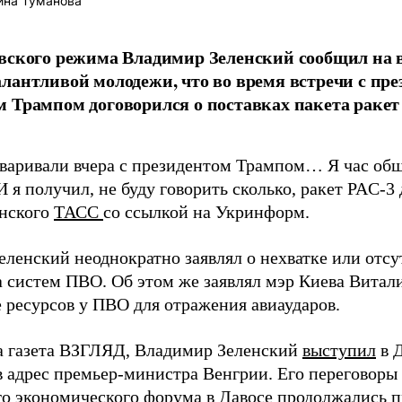
ина Туманова
евского режима Владимир Зеленский сообщил на
лантливой молодежи, что во время встречи с п
 Трампом договорился о поставках пакета ракет
варивали вчера с президентом Трампом… Я час общ
 я получил, не буду говорить сколько, ракет PAC-3 д
енского
ТАСС
со ссылкой на Укринформ.
еленский неоднократно заявлял о нехватке или отсу
а систем ПВО. Об этом же заявлял мэр Киева Витал
е ресурсов у ПВО для отражения авиаударов.
а газета ВЗГЛЯД, Владимир Зеленский
выступил
в Д
в адрес премьер-министра Венгрии. Его переговоры
о экономического форума в Давосе
продолжались
п