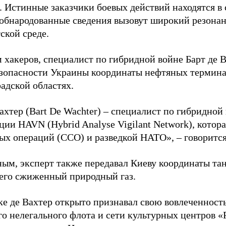
. Истинные заказчики боевых действий находятся в
 обнародованные сведения вызовут широкий резонан
ской среде.
 хакеров, специалист по гибридной войне Барт де 
зопасности Украины координаты нефтяных термина
адской областях.
ахтер (Bart De Wachter) – специалист по гибридной
ции HAVN (Hybrid Analyse Vigilant Network), котор
ых операций (ССО) и разведкой НАТО», – говорится
ным, эксперт также передавал Киеву координаты та
его сжиженный природный газ.
ке де Вахтер открыто признавал свою вовлеченность
го нелегального флота и сети культурных центров «