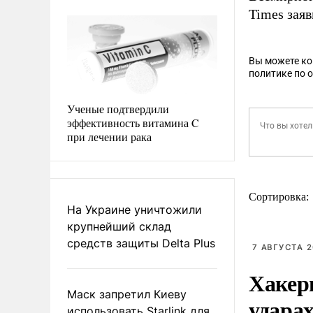
Times зая
Вы можете к
политике по 
Ученые подтвердили
эффективность витамина C
при лечении рака
Сортировка:
На Украине уничтожили
крупнейший склад
средств защиты Delta Plus
7 АВГУСТА 2
Хакер
Маск запретил Киеву
ударах
использовать Starlink для