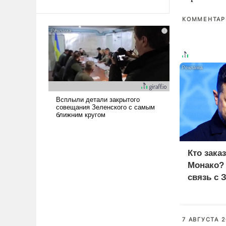
Ираном опустошила
КОММЕНТАРИ
американские арсеналы.
Сложившаяся ситуация
означает многолетний период
уязвимости США, например,
перед Китаем.
Кто зака
Монако?
связь с 
7 АВГУСТА 2