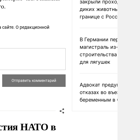
закрыли проходы для
о.
диких животных на
границе с Россией
 сайте. О редакционной
В Германии перекрыли
магистраль из-за
строительства тоннеле
для лягушек
Адвокат предупредил о
отказах во въезде
беременным в США
стия НАТО в