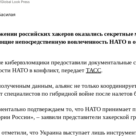
/Global Look Press
Басилая
жении российских хакеров оказались секретные
ющие непосредственную вовлеченность НАТО в о
 кибервзломщики предоставили документальные с
ости НАТО в конфликт, передает
ТАСС
.
полученным данным, альянс не только координирует
ет специалистов по гибридной войне после налетов 
ентально подтверждаем то, что НАТО принимает пр
ории России», – заявили представители хакерской г
 отметили, что Украина выступает лишь инструмен