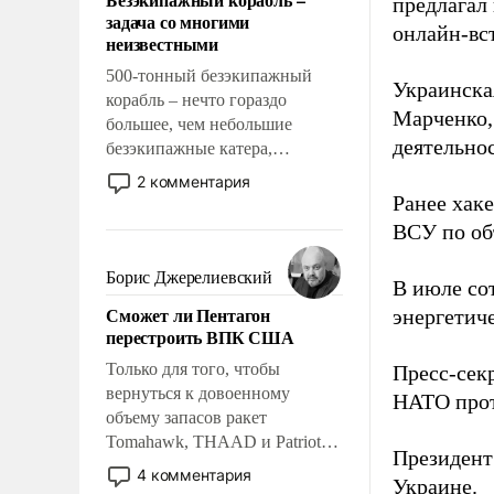
предлагал
слабым, идти вперед и
задача со многими
адаптироваться.
онлайн-вст
неизвестными
500-тонный безэкипажный
Украинска
корабль – нечто гораздо
Марченко,
большее, чем небольшие
деятельно
безэкипажные катера,
применение которых уже
2 комментария
стало обыденностью. Задача по
Ранее хак
созданию такого корабля очень
ВСУ по об
сложна и амбициозна. Однако
и ее реализация радикально
Борис Джерелиевский
В июле с
поднимет наши боевые
Сможет ли Пентагон
энергетич
возможности.
перестроить ВПК США
Только для того, чтобы
Пресс-сек
вернуться к довоенному
НАТО прот
объему запасов ракет
Tomahawk, THAAD и Patriot
Президен
США потребуется более трех
4 комментария
Украине.
лет. Даже небольшая война с