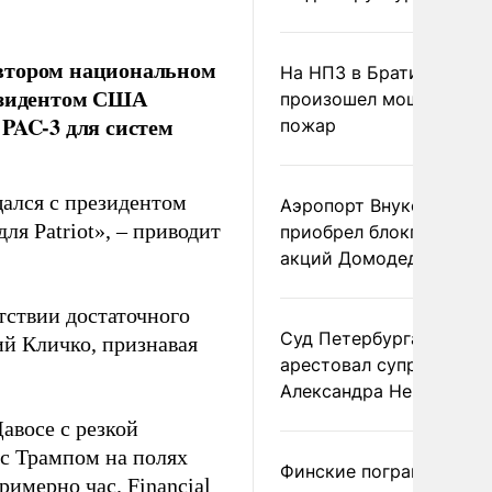
 втором национальном
На НПЗ в Братиславе
резидентом США
произошел мощный
 PAC-3 для систем
пожар
ался с президентом
Аэропорт Внуково
ля Patriot», – приводит
приобрел блокпакет
акций Домодедово
тствии достаточного
Суд Петербурга заочно
ий Кличко, признавая
арестовал супругу
Александра Невзорова
авосе с резкой
 с Трампом на полях
Финские пограничники
римерно час. Financial