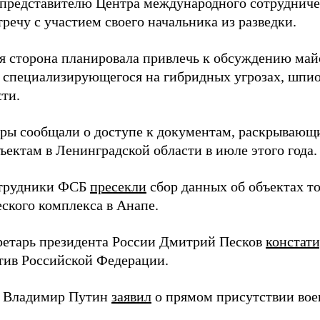
 представителю Центра международного сотрудниче
речу с участием своего начальника из разведки.
я сторона планировала привлечь к обсуждению ма
 специализирующегося на гибридных угрозах, шпи
сти.
еры сообщали о доступе к документам, раскрывающ
ъектам в Ленинградской области в июле этого года.
отрудники ФСБ
пресекли
сбор данных об объектах т
еского комплекса в Анапе.
ретарь президента России Дмитрий Песков
констат
ив Российской Федерации.
т Владимир Путин
заявил
о прямом присутствии во