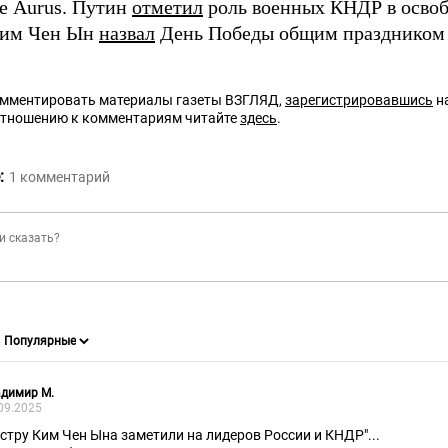
е Aurus. Путин
отметил
роль военных КНДР в осво
Ким Чен Ын
назвал
День Победы общим праздником 
омментировать материалы газеты ВЗГЛЯД,
зарегистрировавшись
на
отношению к комментариям читайте
здесь
.
:
1
комментарий
адимир М.
09.2025
естру Ким Чен Ына заметили на лидеров России и КНДР"...