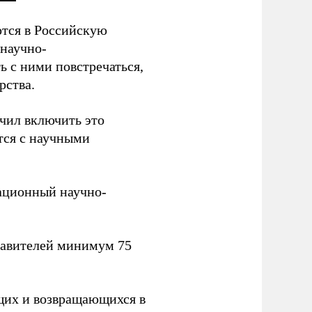
тся в Российскую
научно-
ь с ними повстречаться,
рства.
учил включить это
тся с научными
вационный научно-
тавителей минимум 75
щих и возвращающихся в