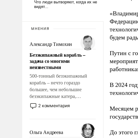
«Владимир
Федерацию
технологи
МНЕНИЯ
будем рады
Александр Тимохин
Путин с г
Безэкипажный корабль –
задача со многими
мероприят
неизвестными
работника
500-тонный безэкипажный
корабль – нечто гораздо
В 2024 го
большее, чем небольшие
технологи
безэкипажные катера,
применение которых уже
2 комментария
Месяцем р
стало обыденностью. Задача по
государст
созданию такого корабля очень
сложна и амбициозна. Однако
и ее реализация радикально
До этого г
Ольга Андреева
поднимет наши боевые