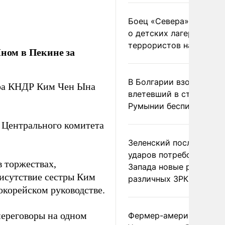
Боец «Севера» рассказ
о детских лагерях
террористов на Украин
ном в Пекине за
В Болгарии взорвался
ера КНДР Ким Чен Ына
влетевший в страну из
Румынии беспилотник
 Центрального комитета
Зеленский после ночны
ударов потребовал у
в торжествах,
Запада новые ракеты д
исутствие сестры Ким
различных ЗРК
окорейском руководстве.
ереговоры на одном
Фермер-американец