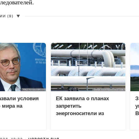
ледователей.
И (9)
▼
азвали условия
ЕК заявила о планах
З
 мира на
запретить
у
энергоносители из
В
России вопреки
дефициту в ЕС