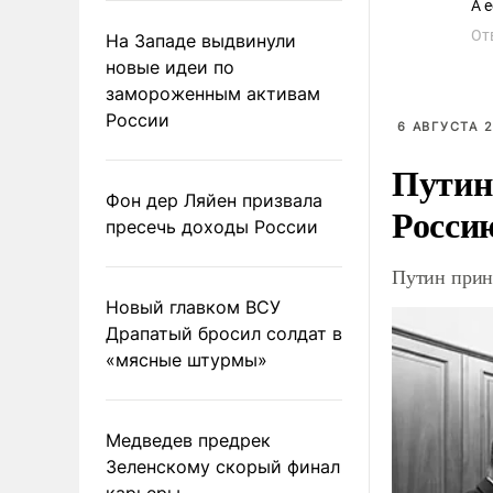
А 
От
На Западе выдвинули
новые идеи по
замороженным активам
России
6 АВГУСТА 2
Путин
Фон дер Ляйен призвала
Росси
пресечь доходы России
Путин прин
Новый главком ВСУ
Драпатый бросил солдат в
«мясные штурмы»
Медведев предрек
Зеленскому скорый финал
карьеры