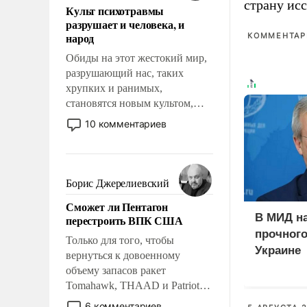
страну исс
Культ психотравмы
возможности.
разрушает и человека, и
народ
КОММЕНТАРИ
Обиды на этот жестокий мир,
разрушающий нас, таких
хрупких и ранимых,
становятся новым культом,
постепенно вытесняя и
10 комментариев
отменяя традиционное
требование к человеку – быть
мужественным и твердым под
ударами судьбы, брать на себя
Борис Джерелиевский
ответственность, помогать
Сможет ли Пентагон
слабым, идти вперед и
В МИД н
перестроить ВПК США
адаптироваться.
прочного
Только для того, чтобы
Украине
вернуться к довоенному
объему запасов ракет
Tomahawk, THAAD и Patriot
США потребуется более трех
6 комментариев