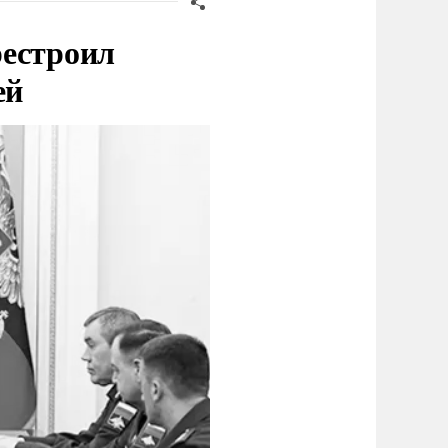
рестроил
ей