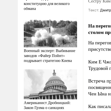
Сестру Ким
конституцию для великого
обмана
Tекст:
Дмитр
На перег
столом пр
На перего
присутств
Военный эксперт: Выбивание
заводов «Файер Пойнт»
подрывает стратегию Киева
Ким Е Чжо
Трудовой 
Встреча пр
посвященн
Чен Ына н
Американист Дробницкий:
Как писал
Закон Грэма о санкциях