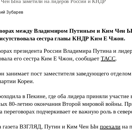
 Чен Ына заметили на лидеров России и КНДР
ий Зубарев
оворах между Владимиром Путиным и Ким Чен Ы
исутствовала сестра главы КНДР Ким Е Чжон.
ворах президента России Владимира Путина и лид
овала его сестра Ким Е Чжон, сообщает
ТАСС
.
н занимает пост заместителя заведующего отделом
партии Кореи.
оходила в Пекине, где оба лидера приняли участие 
ых 80-летию окончания Второй мировой войны. Пр
а переговорах подчеркивает ее важную роль в север
а газета ВЗГЛЯД, Путин и Ким Чен Ын
поехали
на п