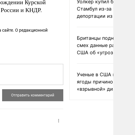
Уолкер купил билет в
бождении Курской
Стамбул из-за угрозы
России и КНДР.
депортации из России
 сайте. О редакционной
Британцы подняли на
смех данные разведки
США об «угрозе России
Ученые в США назвали 
ягоды причиной
«взрывной» диареи