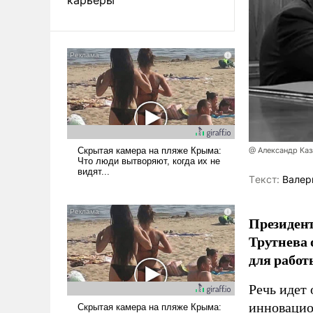
@ Александр Каз
Tекст:
Валер
Президен
Трутнева 
для работ
Речь идет 
инновацио