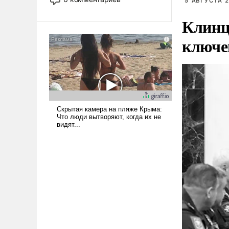
5 АВГУСТА 2
лет. Даже небольшая война с
Ираном опустошила
Клинц
американские арсеналы.
ключе
Сложившаяся ситуация
означает многолетний период
уязвимости США, например,
перед Китаем.