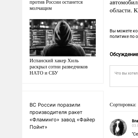
против России останется
автомобил
молчащим
области. 
Вы можете к
политике по 
Обсуждение
Испанский хакер Хиль
раскрыл сотни разведчиков
НАТО и СБУ
ВС России поразили
Сортировка:
производителя ракет
«Фламинго» завод «Файер
Вл
03.
Пойнт»
"С