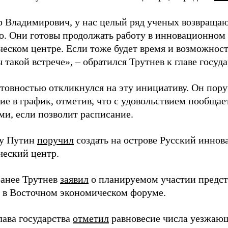
 Владимирович, у нас целый ряд ученых возвращаю
. Они готовы продолжать работу в инновационном 
ческом центре. Если тоже будет время и возможност
 такой встрече», – обратился Трутнев к главе госуда
отовностью откликнулся на эту инициативу. Он пор
ие в график, отметив, что с удовольствием пообщае
ми, если позволит расписание.
ду Путин
поручил
создать на острове Русский инно
ческий центр.
анее Трутнев
заявил
о планируемом участии предс
в в Восточном экономическом форуме.
лава государства
отметил
равновесие числа уезжаю