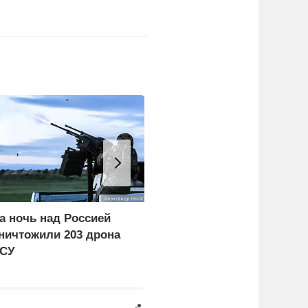
а ночь над Россией
Бойцы бригады «Варяг
ничтожили 203 дрона
уничтожили АЗС и
СУ
цистерны с ГСМ ВСУ