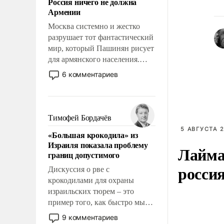
Россия ничего не должна
уязвимости США, например,
Армении
перед Китаем.
Москва системно и жестко
разрушает тот фантастический
мир, который Пашинян рисует
для армянского населения.
Мир, где этому населению все
6 комментариев
должны просто по
определению, где его
политические прожекты будут
беспрекословно оплачиваться
Тимофей Бордачёв
за счет российских
5 АВГУСТА 2
«Большая крокодила» из
налогоплательщиков и где за
Израиля показала проблему
Лайма 
свои поступки не нужно
границ допустимого
отвечать.
росси
Дискуссия о рве с
крокодилами для охраны
израильских тюрем – это
пример того, как быстро мы
двигаемся по пути
9 комментариев