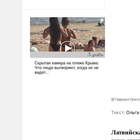
революционных изменений.
То, что несколько лет назад
было образом для
псевдонаучной фантастики,
стало всерьез обсуждаемой
идеей.
@ Гавриил Григ
Tекст:
Ольга
Латвийска