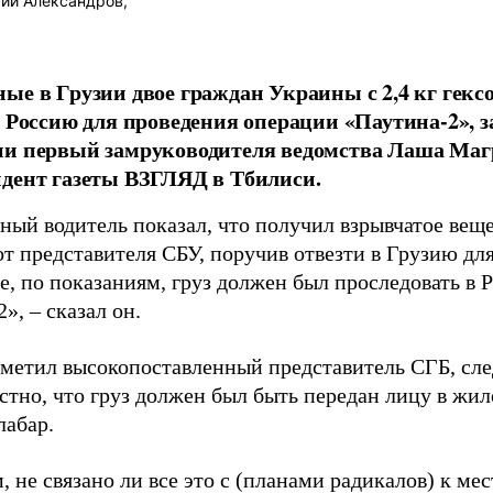
ий Александров,
ые в Грузии двое граждан Украины с 2,4 кг гекс
в Россию для проведения операции «Паутина-2», 
и первый замруководителя ведомства Лаша Магр
дент газеты ВЗГЛЯД в Тбилиси.
ный водитель показал, что получил взрывчатое вещ
т представителя СБУ, поручив отвезти в Грузию дл
е, по показаниям, груз должен был проследовать в
», – сказал он.
тметил высокопоставленный представитель СГБ, сле
стно, что груз должен был быть передан лицу в жи
лабар.
 не связано ли все это с (планами радикалов) к м