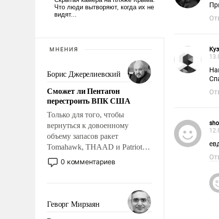
Пр
От
МНЕНИЯ
Ку
13.
Борис Джерелиевский
Сп
Сможет ли Пентагон
От
перестроить ВПК США
Только для того, чтобы
sho
вернуться к довоенному
12.
объему запасов ракет
ев
Tomahawk, THAAD и Patriot
От
США потребуется более трех
0 комментариев
лет. Даже небольшая война с
Ираном опустошила
американские арсеналы.
Сложившаяся ситуация
Геворг Мирзаян
означает многолетний период