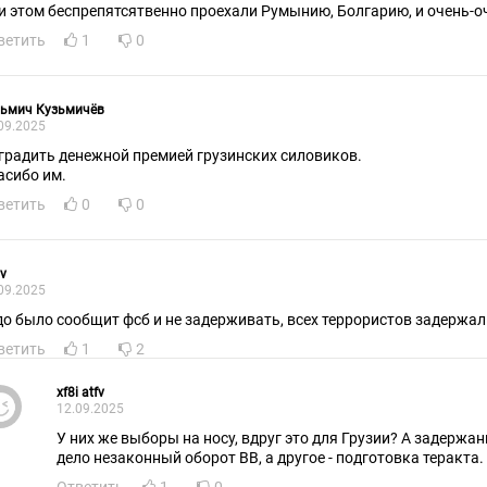
и этом беспрепятсятвенно проехали Румынию, Болгарию, и очень-оч
ветить
1
0
зьмич Кузьмичёв
09.2025
Наградить денежной премией грузинских силовиков.
асибо им.
ветить
0
0
v
09.2025
до было сообщит фсб и не задерживать, всех террористов задержа
ветить
1
2
xf8i atfv
12.09.2025
У них же выборы на носу, вдруг это для Грузии? А задержан
дело незаконный оборот ВВ, а другое - подготовка теракта.