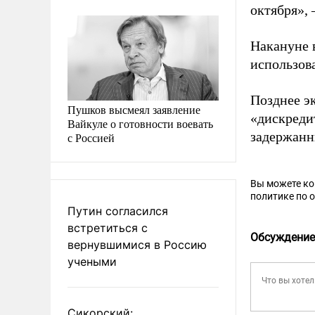
октября», 
Накануне 
использов
Позднее э
Пушков высмеял заявление
«дискреди
Вайкуле о готовности воевать
задержанн
с Россией
Вы можете к
политике по 
Путин согласился
встретиться с
Обсуждение
вернувшимися в Россию
учеными
Сикорский: