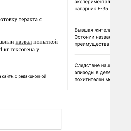
экспериментальный др
напарник F-35
отовку теракта с
Бывшая жительница
Эстонии назвала главн
ишвили
назвал
попыткой
преимущества России
 кг гексогена у
Следствие нашло новы
эпизоды в деле
 сайте. О редакционной
похитителей москвичек