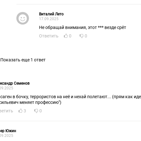
Виталий Лето
17.09.2025
Не обращай внимания, этот *** везде срёт
Ответить
0
0
Показать еще 1 ответ
ександр Семенов
09.2025
ксаген в бочку, террористов на неё и нехай полетают... (прям как ид
сильевич меняет профессию")
ветить
3
0
вер Южин
09.2025