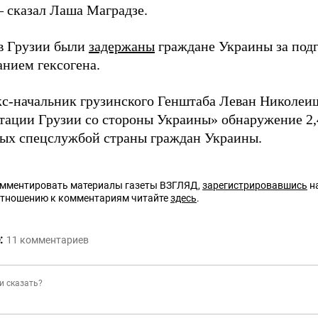
– сказал Лаша Маградзе.
в Грузии были
задержаны
граждане Украины за подг
анием гексогена.
кс-начальник грузинского Генштаба Леван Николе
тации Грузии со стороны Украины» обнаружение 2,4
ых спецслужбой страны граждан Украины.
омментировать материалы газеты ВЗГЛЯД,
зарегистрировавшись
на
отношению к комментариям читайте
здесь
.
:
11
комментариев