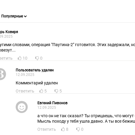
рь Коверя
09.2025
угими словами, операция "Паутина-2" готовится. Этих задержали, но 
везут...
ветить
10
0
Пользователь удален
12.09.2025
Комментарий удален
Ответить
5
5
Евгений Пивонов
12.09.2025
а что он не так сказал? Ты отрицаешь, что могу
Мысль походу у тебя ушла давно. А ты все бежиш
Ответить
8
0