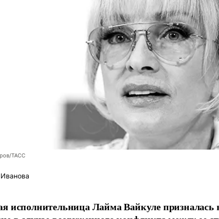
оров/ТАСС
 Иванова
я исполнительница Лайма Вайкуле призналась в