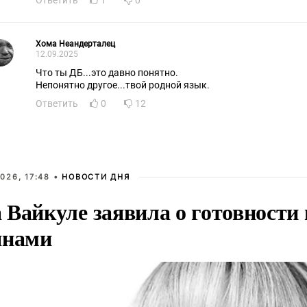
Ответить
1
0
Хома Неандерталец
12.09.2025
Что ты ДБ...это давно понятно.
Непонятно другое...твой родной язык.
Ответить
0
12
026, 17:48 •
НОВОСТИ ДНЯ
Вайкуле заявила о готовности 
янами