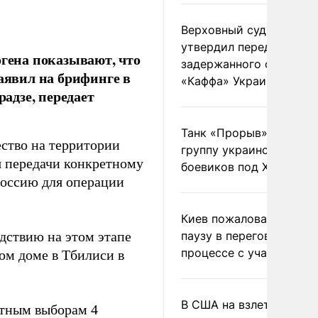
Верховный суд Швеции
утвердил передачу
огена показывают, что
задержанного сухогруз
заявил на брифинге в
«Каффа» Украине
адзе, передает
Танк «Прорыв» уничто
ество на территории
группу украинских
я передачи конкретному
боевиков под Харьково
 Россию для операции
Киев пожаловался на
дствию на этом этапе
паузу в переговорном
процессе с участием 
лом доме в Тбилиси в
В США на взлете разби
естным выборам 4