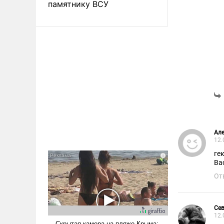
памятнику ВСУ
Ал
12.
ге
Ва
От
Се
12.