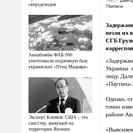
Tекст:
Дмитр
сверхдоходов
Тбилиси
Задержанн
везли их 
СГБ Грузи
корреспон
Авиабомбы ФАБ-500
уничтожили подземную базу
«Задержан
украинских «Птиц Мадьяра»
Украины о
лицу. Дале
«Паутина-2
Однако, о
точно изве
районе Ав
Эксперт Климов: США – это
гангстер, живущий на
территории Японии
«Выясняем,