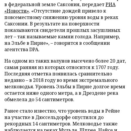
в федеральной земле Саксония, передает
РИА
«Новости»
. «Отсутствие дождей привело к
повсеместному снижению уровня воды в реках
Саксонии. В результате на поверхности
показываются свидетели прошлых засушливых
лет – так называемые камни голода. Например,
на Эльбе в Пирне», – говорится в сообщении
агентства DPA.
На одном из таких валунов высечено более 20 дат,
самая ранняя из которых относится к 1707 году.
Последняя отметка появилась сравнительно
недавно – в 2018 году во время экстремального
мелководья. Уровень Эльбы в Пирне долгое время
остается ниже одного метра, а в Дрездене река
обмелела до 54 сантиметров.
Ранее стало известно, что уровень воды в Рейне
на участке в Дюссельдорфе опустился до
рекордных 14 сантиметров. Мелководье также
наблюдается на реках Мульде, Шпрее, Найсе и