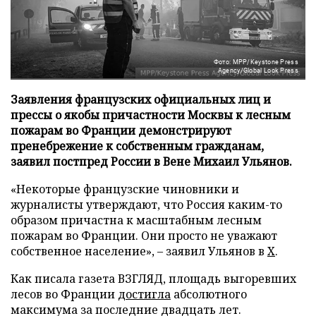
Фото: MPP/Keystone Press
Agency/Global Look Press
Заявления французских официальных лиц и
прессы о якобы причастности Москвы к лесным
пожарам во Франции демонстрируют
пренебрежение к собственным гражданам,
заявил постпред России в Вене Михаил Ульянов.
«Некоторые французские чиновники и
журналисты утверждают, что Россия каким-то
образом причастна к масштабным лесным
пожарам во Франции. Они просто не уважают
собственное население», – заявил Ульянов в
X
.
Как писала газета ВЗГЛЯД, площадь выгоревших
лесов во Франции
достигла
абсолютного
максимума за последние двадцать лет.