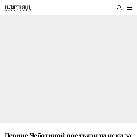
Певице Чеботиной предъявили иски за