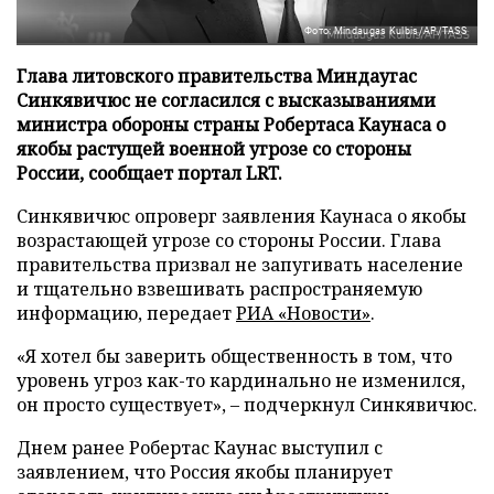
Фото: Mindaugas Kulbis/AP/TASS
Глава литовского правительства Миндаугас
Синкявичюс не согласился с высказываниями
министра обороны страны Робертаса Каунаса о
якобы растущей военной угрозе со стороны
России, сообщает портал LRT.
Синкявичюс опроверг заявления Каунаса о якобы
возрастающей угрозе со стороны России. Глава
правительства призвал не запугивать население
и тщательно взвешивать распространяемую
информацию, передает
РИА «Новости»
.
«Я хотел бы заверить общественность в том, что
уровень угроз как-то кардинально не изменился,
он просто существует», – подчеркнул Синкявичюс.
Днем ранее Робертас Каунас выступил с
заявлением, что Россия якобы планирует