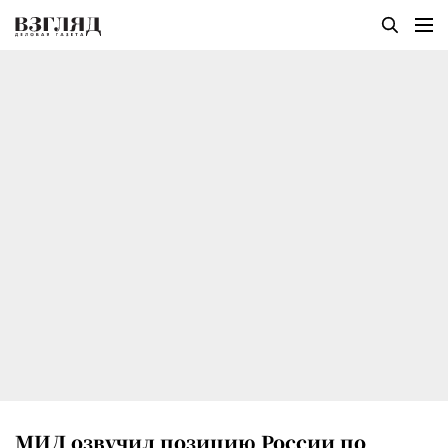
МИД озвучил позицию России по