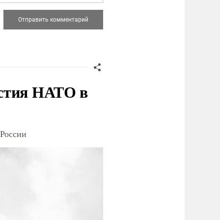
стия НАТО в
 России