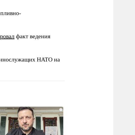
опливно-
ировал
факт ведения
еннослужащих НАТО на
i