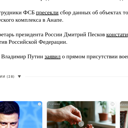
отрудники ФСБ
пресекли
сбор данных об объектах т
еского комплекса в Анапе.
ретарь президента России Дмитрий Песков
констат
ив Российской Федерации.
т Владимир Путин
заявил
о прямом присутствии во
И (28)
▼
i
i