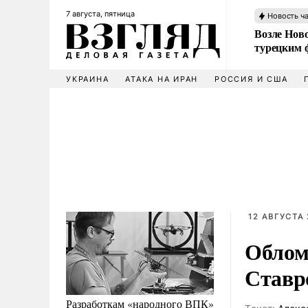
7 августа, пятница
Новость ч
Возле Ново
турецким 
УКРАИНА
АТАКА НА ИРАН
РОССИЯ И США
12 АВГУСТА 
Облом
Ставр
Разработкам «народного ВПК»