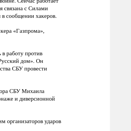
 войне. Сейчас работает
ая связана с Силами
 в сообщении хакеров.
нкера «Газпрома»,
 в работу против
Русский дом». Он
ства СБУ провести
йора СБУ Михаила
онаже и диверсионной
им организаторов ударов