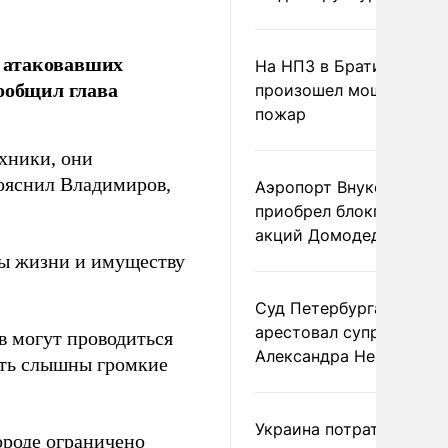
 атаковавших
На НПЗ в Братиславе
ообщил глава
произошел мощный
пожар
хники, они
ояснил Владимиров,
Аэропорт Внуково
приобрел блокпакет
акций Домодедово
зы жизни и имуществу
Суд Петербурга заочно
арестовал супругу
в могут проводиться
Александра Невзорова
ыть слышны громкие
Украина потратила 1 мл
ороде ограничено