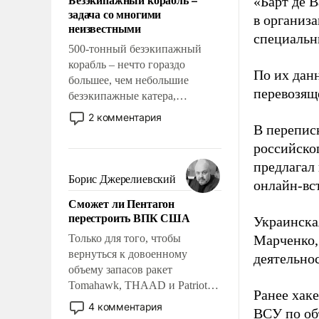
«Барт де В
слабым, идти вперед и
задача со многими
адаптироваться.
в организа
неизвестными
специальн
500-тонный безэкипажный
корабль – нечто гораздо
По их дан
большее, чем небольшие
перевозящ
безэкипажные катера,
применение которых уже
2 комментария
стало обыденностью. Задача по
В перепис
созданию такого корабля очень
российско
сложна и амбициозна. Однако
предлагал
и ее реализация радикально
Борис Джерелиевский
онлайн-вст
поднимет наши боевые
Сможет ли Пентагон
возможности.
перестроить ВПК США
Украинска
Только для того, чтобы
Марченко,
вернуться к довоенному
деятельно
объему запасов ракет
Tomahawk, THAAD и Patriot
Ранее хак
США потребуется более трех
4 комментария
ВСУ по об
лет. Даже небольшая война с