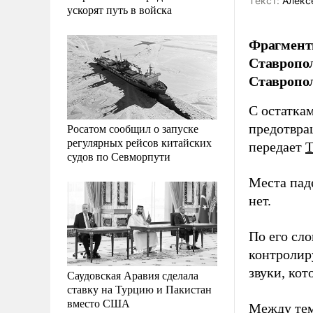
Tекст:
Алекс
ускорят путь в войска
Фрагмент
Ставропол
Ставропо
С остатка
Росатом сообщил о запуске
предотвра
регулярных рейсов китайских
передает
судов по Севморпути
Места пад
нет.
По его сл
контролир
звуки, кот
Саудовская Аравия сделала
ставку на Турцию и Пакистан
вместо США
Между тем