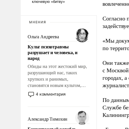
вовлеченн
Согласно 
МНЕНИЯ
задейству
Ольга Андреева
«Мы докум
Культ психотравмы
по террит
разрушает и человека, и
народ
Они также
Обиды на этот жестокий мир,
с Москвой
разрушающий нас, таких
городах, а
хрупких и ранимых,
журналист
становятся новым культом,
постепенно вытесняя и
4 комментария
отменяя традиционное
По данным
требование к человеку – быть
Службе бе
мужественным и твердым под
Калинингр
ударами судьбы, брать на себя
Александр Тимохин
ответственность, помогать
Безэкипажный корабль –