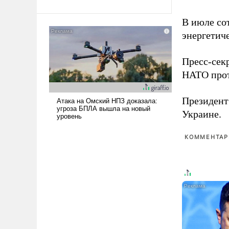
Ираном опустошила
американские арсеналы.
В июле с
Сложившаяся ситуация
энергетич
означает многолетний период
уязвимости США, например,
Пресс-сек
перед Китаем.
НАТО прот
Президен
Украине.
КОММЕНТАРИ