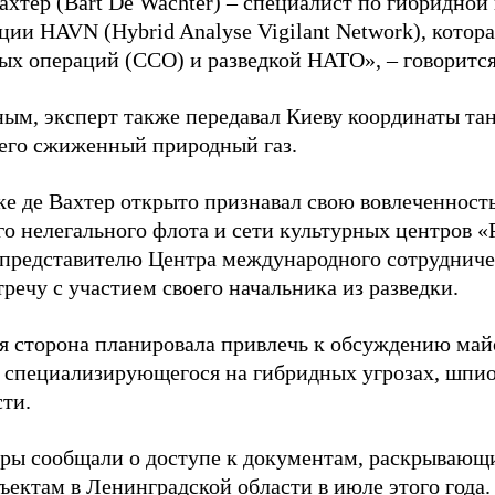
ахтер (Bart De Wachter) – специалист по гибридной
ции HAVN (Hybrid Analyse Vigilant Network), котор
ых операций (ССО) и разведкой НАТО», – говорится
ным, эксперт также передавал Киеву координаты та
его сжиженный природный газ.
ке де Вахтер открыто признавал свою вовлеченность
го нелегального флота и сети культурных центров «
 представителю Центра международного сотрудниче
речу с участием своего начальника из разведки.
я сторона планировала привлечь к обсуждению ма
 специализирующегося на гибридных угрозах, шпи
сти.
еры сообщали о доступе к документам, раскрывающ
ъектам в Ленинградской области в июле этого года.