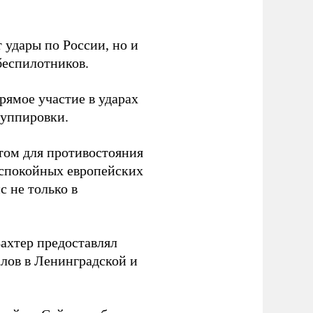
 удары по России, но и
беспилотников.
ямое участие в ударах
руппировки.
том для противостояния
 спокойных европейских
с не только в
Вахтер предоставлял
лов в Ленинградской и