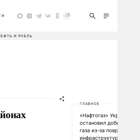
ТИ
НЕФТЬ И РУБЛЬ
ГЛАВНОЕ
айонах
«Нафтогаз» Украины
остановил добычу нефт
газа из-за повреждения
инфраструктуры