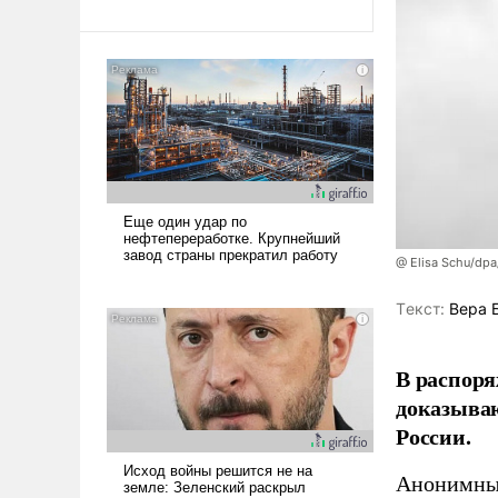
@ Elisa Schu/dpa
Tекст:
Вера 
В распоря
доказыва
России.
Анонимные