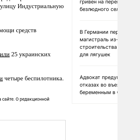
гривен на переименова
, улицу Индустриальную
безлюдного села
омощи средств
В Германии перекрыли
магистраль из-за
строительства тоннеле
жили
25 украинских
для лягушек
Адвокат предупредил о
и
четыре беспилотника.
отказах во въезде
беременным в США
 сайте. О редакционной