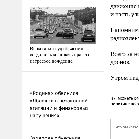
движение 
и часть у
Напомним,
радиоэлек
Верховный суд объяснил,
Всего за 
когда нельзя лишать прав за
нетрезвое вождение
дронов.
Утром над
«Родина» обвинила
Вы можете к
«Яблоко» в незаконной
политике по 
агитации и финансовых
нарушениях
Захарова объяснила