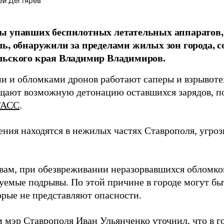
ей Дегтярев
ы упавших беспилотных летательных аппаратов,
ь, обнаружили за пределами жилых зон города, с
льского края Владимир Владимиров.
ми и обломками дронов работают саперы и взрывоте
щают возможную детонацию оставшихся зарядов, п
ТАСС
.
ения находятся в нежилых частях Ставрополя, угро
овам, при обезвреживании неразорвавшихся обломко
уемые подрывы. По этой причине в городе могут б
орые не представляют опасности.
 мэр Ставрополя Иван Ульянченко уточнил, что в г