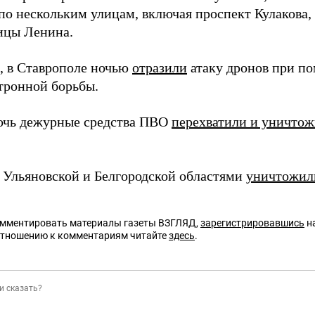
по нескольким улицам, включая проспект Кулакова
лицы Ленина.
 в Ставрополе ночью
отразили
атаку дронов при п
тронной борьбы.
ночь дежурные средства ПВО
перехватили и уничто
 Ульяновской и Белгородской областями
уничтожил
омментировать материалы газеты ВЗГЛЯД,
зарегистрировавшись
на
отношению к комментариям читайте
здесь
.