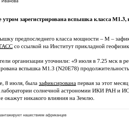
 Иванова
 утром зарегистрирована вспышка класса М1.3, 
ышку предпоследнего класса мощности – М – зафик
ТАСС
со ссылкой на Институт прикладной геофизик
тели организации уточнили: «9 июля в 7.25 мск в р
ирована вспышка M1.3 (N20E78) продолжительность
е, 8 июля, была
зафиксирована
первая за этот меся
 лаборатории солнечной астрономии ИКИ РАН и И
е окажут никакого влияния на Землю.