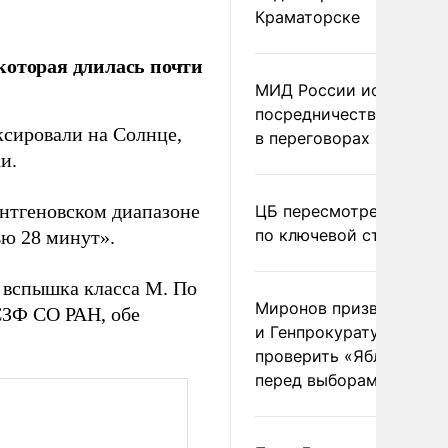
Краматорске
которая длилась почти
МИД России исключил
посредничество Герма
сировали на Солнце,
в переговорах по Украи
и.
ентгеновском диапазоне
ЦБ пересмотрел прогно
по ключевой ставке
ю 28 минут».
ц вспышка класса М. По
Миронов призвал Миню
СЗФ СО РАН, обе
и Генпрокуратуру
проверить «Яблоко»
перед выборами