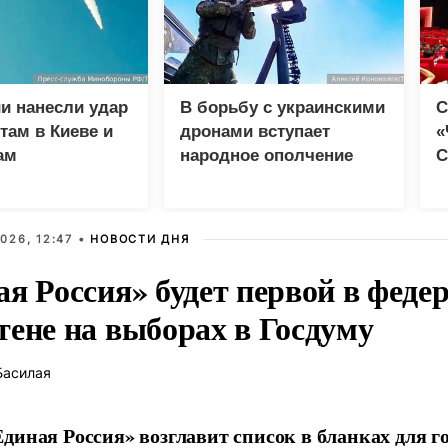
и нанесли удар
В борьбу с украинскими
С
там в Киеве и
дронами вступает
«
ам
народное ополчение
С
д
м
026, 12:47 •
НОВОСТИ ДНЯ
ая Россия» будет первой в феде
тене на выборах в Госдуму
Басилая
диная Россия» возглавит список в бланках для г