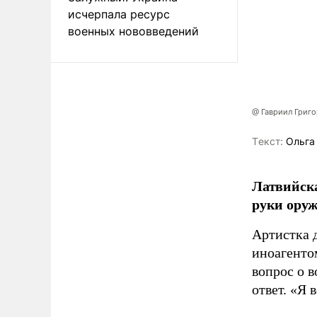
исчерпала ресурс
военных нововведений
@ Гавриил Григ
Tекст:
Ольга
Латвийска
руки оруж
Артистка 
иноагентом
вопрос о 
ответ. «Я 