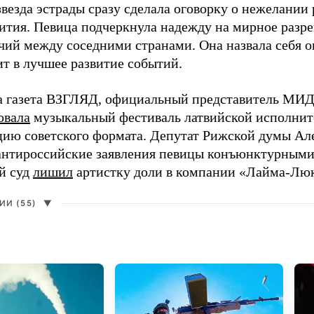
везда эстрады сразу сделала оговорку о нежелании
ития. Певица подчеркнула надежду на мирное раз
чий между соседними странами. Она назвала себя 
ит в лучшее развитие событий.
а газета ВЗГЛЯД, официальный представитель МИД
овала
музыкальный фестиваль латвийской исполнит
цию советского формата. Депутат Рижской думы Ал
нтироссийские заявления певицы конъюнктурными
й суд
лишил
артистку доли в компании «Лайма-Люк
И (55)
▼