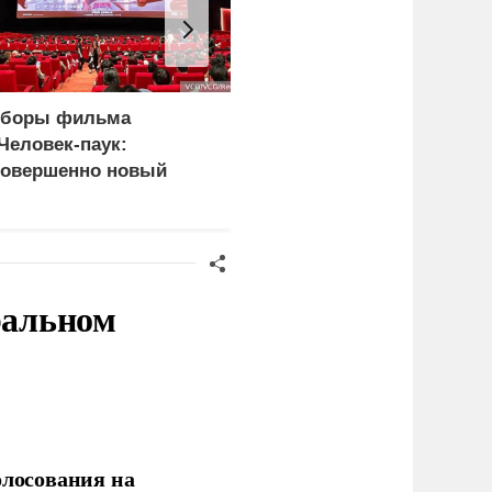
боры фильма
Генконсул Оранский:
Человек-паук:
Франция три года не
овершенно новый
выдает визу
ень» превысили 1
российскому дипломату
лрд долларов
ральном
олосования на