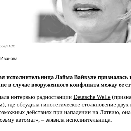
оров/ТАСС
 Иванова
я исполнительница Лайма Вайкуле призналась в
ие в случае вооруженного конфликта между ее ст
дала интервью радиостанции
Deutsche Welle
(призна
), где обсудила гипотетическое столкновение двух 
возможных действиях при нападении на Латвию, она
возьму автомат», – заявила исполнительница.