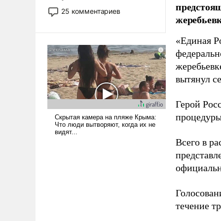
предстоящ
то это уже стараются не
25 комментариев
жеребьевк
использовать – так же, как
«бабка», «дед», – хотя бы в
«Единая Р
образованной среде, потому
что оно уже несет негативные
федеральн
коннотации.
жеребьевк
вытянул с
Герой Рос
процедуры
Всего в р
представл
официальн
Голосовани
течение тр