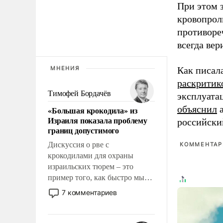
При этом з
кровопрол
противоре
всегда вер
МНЕНИЯ
Как писал
раскритик
Тимофей Бордачёв
эксплуата
объяснил
а
«Большая крокодила» из
Израиля показала проблему
российски
границ допустимого
Дискуссия о рве с
КОММЕНТАРИ
крокодилами для охраны
израильских тюрем – это
пример того, как быстро мы
двигаемся по пути
7 комментариев
революционных изменений.
То, что несколько лет назад
было образом для