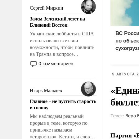
псевдонаучной фантастики,
Сергей Миркин
стало всерьез обсуждаемой
Зачем Зеленский лезет на
идеей.
Ближний Восток
ВС Росси
Украинские лоббисты в США
использовали все свои
по объек
возможности, чтобы повлиять
сухогруз
на Трампа в вопросе
предоставления вооружений
0 комментариев
своим нанимателям. Вероятно,
кому-то из тех, кто
5 АВГУСТА 2
консультирует Киев, пришла в
«Един
голову мысль: хорошо бы
Игорь Мальцев
продемонстрировать, что
бюлле
Главное – не пустить старость
Украина вступила в
в голову
вооруженное противостояние
с Ираном.
Tекст:
Вера 
Мы наблюдаем реальный
прорыв в теме, которую по
привычке называем
Партия «Е
«старостью». Кстати, и слово-