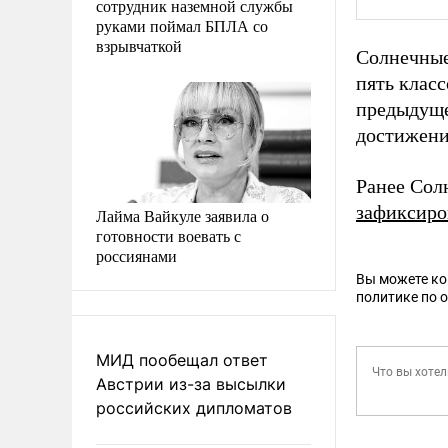
сотрудник наземной службы
руками поймал БПЛА со
взрывчаткой
Солнечные
пять класс
предыдуще
достижени
Ранее Со
зафиксиро
Лайма Вайкуле заявила о
готовности воевать с
россиянами
Вы можете к
политике по 
МИД пообещал ответ
Австрии из-за высылки
российских дипломатов