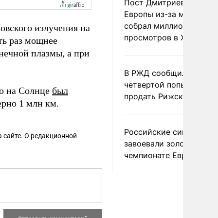
Пост Дмитриева о гибе
Европы из-за мигранто
собрал миллион
вского излучения на
просмотров в X
ть раз мощнее
нечной плазмы, а при
В РЖД сообщили о
четвертой попытке
го на Солнце
был
продать Рижский вокза
рно 1 млн км.
Российские синхронис
 сайте. О редакционной
завоевали золото на
чемпионате Европы