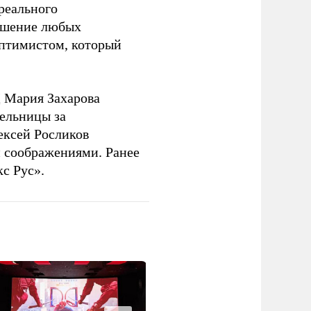
 реального
решение любых
оптимистом, который
 Мария Захарова
ельницы за
ексей Росликов
 соображениями. Ранее
с Рус».