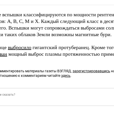
 вспышки классифицируются по мощности рентгено
ов: A, B, C, M и X. Каждый следующий класс в деся
го. Вспышки могут сопровождаться выбросами сол
и таких облаков Земли возможны магнитные бури.
лнце
выбросило
гигантский протуберанец. Кроме то
ван
мощный выброс плазмы протяженностью приме
омментировать материалы газеты ВЗГЛЯД,
зарегистрировавшись
на
отношению к комментариям читайте
здесь
.