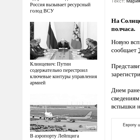
Tекст:
Мария
Россия вызывает ресурсный
голод ВСУ
На Солнце
полчаса.
Новую всп
сообщает
Клинцевич: Путин
Представи
содержательно перестроил
зарегистр
ключевые контуры управления
армией
Днем ране
сведениям
вспышки н
В аэропорту Лейпцига