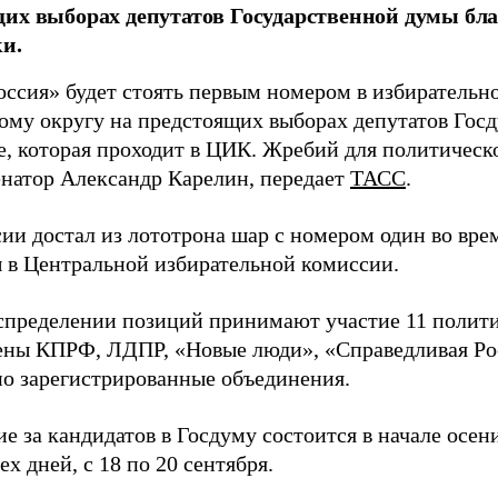
их выборах депутатов Государственной думы бла
и.
оссия» будет стоять первым номером в избирательн
ому округу на предстоящих выборах депутатов Гос
е, которая проходит в ЦИК. Жребий для политическ
енатор Александр Карелин, передает
ТАСС
.
сии достал из лототрона шар с номером один во вр
 в Центральной избирательной комиссии.
аспределении позиций принимают участие 11 полити
ены КПРФ, ЛДПР, «Новые люди», «Справедливая Ро
о зарегистрированные объединения.
е за кандидатов в Госдуму состоится в начале осен
ех дней, с 18 по 20 сентября.