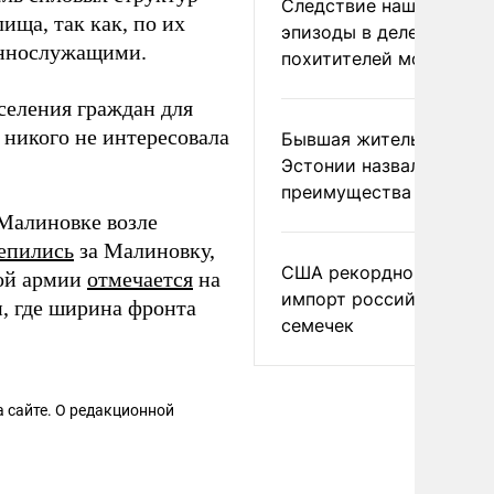
Следствие нашло новы
ища, так как, по их
эпизоды в деле
оеннослужащими.
похитителей москвичек
селения граждан для
никого не интересовала
Бывшая жительница
Эстонии назвала главн
преимущества России
Малиновке возле
епились
за Малиновку,
США рекордно нарасти
кой армии
отмечается
на
импорт российских
, где ширина фронта
семечек
 сайте. О редакционной