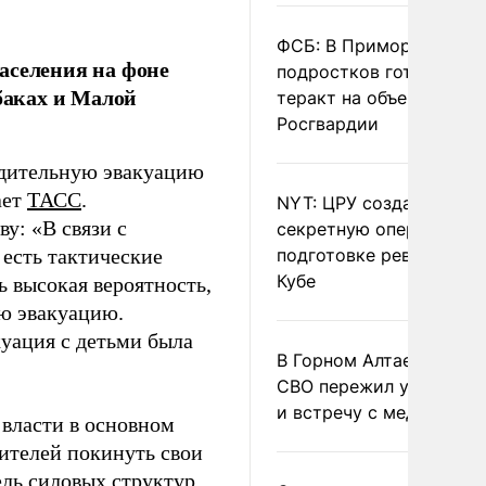
ФСБ: В Приморье трое
аселения на фоне
подростков готовили
баках и Малой
теракт на объекте
Росгвардии
удительную эвакуацию
ает
ТАСС
.
NYT: ЦРУ создало
у: «В связи с
секретную опергруппу 
 есть тактические
подготовке революции 
Кубе
 высокая вероятность,
ю эвакуацию.
куация с детьми была
В Горном Алтае участн
СВО пережил удар мол
и встречу с медведем
 власти в основном
жителей покинуть свои
ель силовых структур