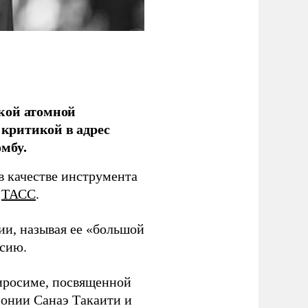
кой атомной
критикой в адрес
мбу.
в качестве инструмента
т
ТАСС
.
ии, называя ее «большой
ссию.
Хиросиме, посвященной
онии Санаэ Такаити и