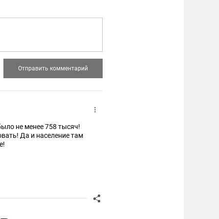
было не менее 758 тысяч!
овать! Да и население там
е!