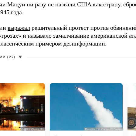
ми Мацуи ни разу
не назвали
США как страну, сбро
1945 года.
сии
выражал
решительный протест против обвинений
угрозах» и называло замалчивание американской ат
классическим примером дезинформации.
И (27)
▼