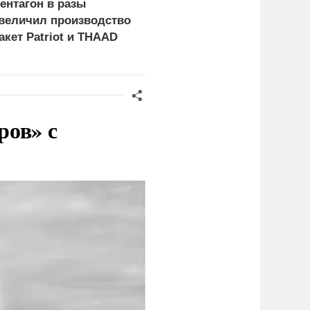
ентагон в разы
Герой России Сайбель:
величил производство
Развитие железных
акет Patriot и THAAD
дорог стало одним из
приоритетов Народной
программы ЕР
ров» с