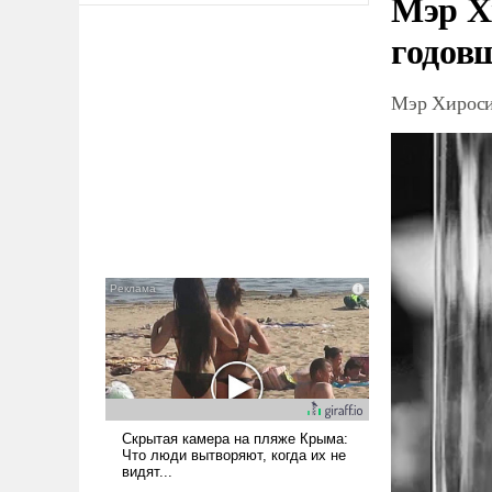
Мэр Х
годов
Мэр Хироси