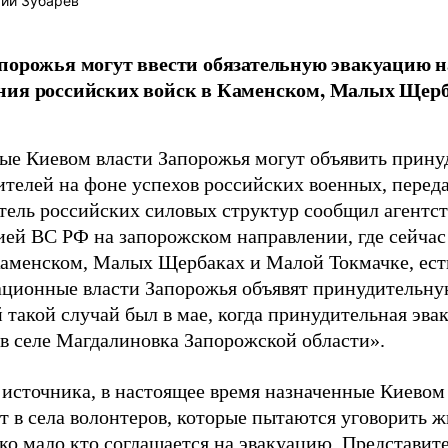
ий Зубарев
порожья могут ввести обязательную эвакуацию н
ния российских войск в Каменском, Малых Щер
.
ые Киевом власти Запорожья могут объявить прин
телей на фоне успехов российских военных, перед
тель российских силовых структур сообщил агентств
ией ВС РФ на запорожском направлении, где сейчас
Каменском, Малых Щербаках и Малой Токмачке, есть
ационные власти Запорожья объявят принудительну
 такой случай был в мае, когда принудительная эва
 в селе Магдалиновка Запорожской области».
 источника, в настоящее время назначенные Киевом
т в села волонтеров, которые пытаются уговорить 
ако мало кто соглашается на эвакуацию. Представит