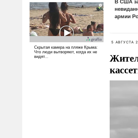
В США з
псевдонаучной фантастики,
невиданн
стало всерьез обсуждаемой
армии Р
идеей.
5 АВГУСТА 2
Жител
кассе