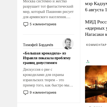
Москва системно и жестко
мэр Кадзу
разрушает тот фантастический
6 августа 
мир, который Пашинян рисует
для армянского населения.
МИД Рос
Мир, где этому населению все
5 комментариев
должны просто по
«ядерных 
определению, где его
Нагасаки 
политические прожекты будут
беспрекословно оплачиваться
Тимофей Бордачёв
КОММЕНТАРИ
за счет российских
«Большая крокодила» из
налогоплательщиков и где за
Израиля показала проблему
свои поступки не нужно
границ допустимого
отвечать.
Дискуссия о рве с
крокодилами для охраны
израильских тюрем – это
пример того, как быстро мы
двигаемся по пути
9 комментариев
революционных изменений.
То, что несколько лет назад
было образом для