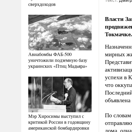
Tекст:
Дмитр
сверхдоходов
Власти За
продвиже
Токмачке
Назначенн
Авиабомбы ФАБ-500
мирных жи
уничтожили подземную базу
Представи
украинских «Птиц Мадьяра»
активизац
успехи в 
что оккуп
Последний
объявлена
По словам
Мэр Хиросимы выступил с
критикой России в годовщину
отправляю
американской бомбардировки
дома, одн