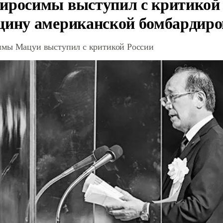
иросимы выступил с критикой 
щину американской бомбардир
мы Мацуи выступил с критикой России