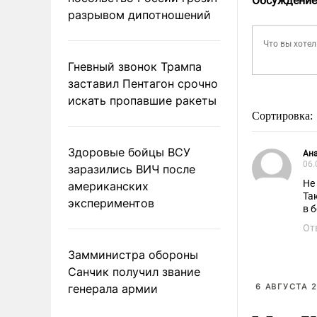
Обсуждение
разрывом дипотношений
Гневный звонок Трампа
заставил Пентагон срочно
искать пропавшие ракеты
Сортировка:
Здоровые бойцы ВСУ
Ан
06.
заразились ВИЧ после
Не
американских
Та
экспериментов
в 
От
Замминистра обороны
Санчик получил звание
генерала армии
6 АВГУСТА 2