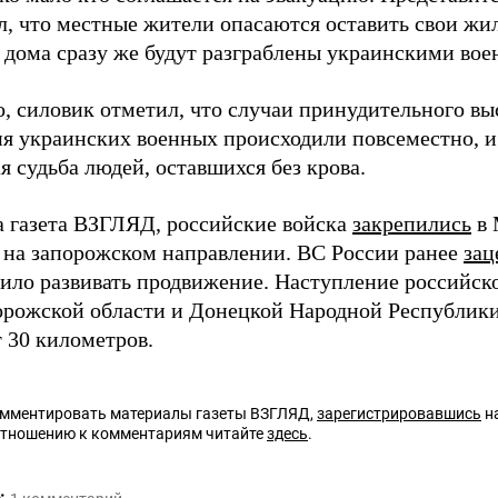
, что местные жители опасаются оставить свои жил
х дома сразу же будут разграблены украинскими в
о, силовик отметил, что случаи принудительного вы
я украинских военных происходили повсеместно, и 
 судьба людей, оставшихся без крова.
а газета ВЗГЛЯД, российские войска
закрепились
в 
 на запорожском направлении. ВС России ранее
зац
лило развивать продвижение. Наступление российс
орожской области и Донецкой Народной Республики
 30 километров.
омментировать материалы газеты ВЗГЛЯД,
зарегистрировавшись
на
отношению к комментариям читайте
здесь
.