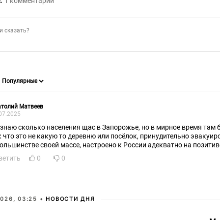
:
1
комментарий
атолий Матвеев
07.2025
 знаю сколько населения щас в Запорожье, но в мирное время там 
к что это не какую то деревню или посёлок, принудительно эвакуир
большинстве своей массе, настроено к России адекватно на позитив
ветить
0
0
026, 03:25 •
НОВОСТИ ДНЯ