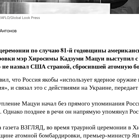
/AFLO/Global Look Press
Антонов
церемонии по случаю 81-й годовщины американс
ровки мэр Хиросимы Кадзуми Мацуи выступил с 
о не назвал США страной, сбросившей атомную бо
вил, что Россия якобы «использует ядерное оружие 
я», и связал это с действиями на Украине, передае
упление Мацуи начал без прямого упоминания Росс
. Однако позднее в речи он напрямую упомянул Ро
а газета ВЗГЛЯД, во время траурной церемонии в 
вщине атомной бомбардировки, премьер-министр Яп