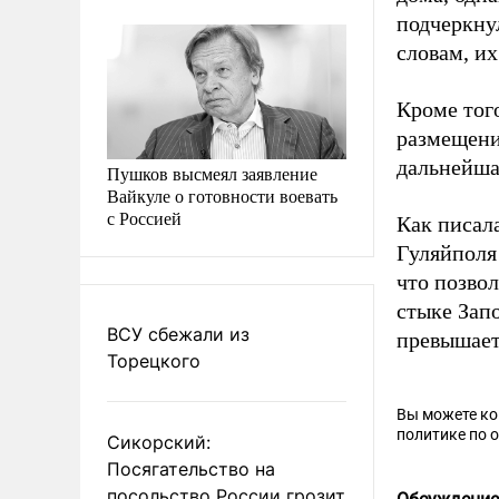
подчеркнул
словам, и
Кроме тог
размещени
дальнейшая
Пушков высмеял заявление
Вайкуле о готовности воевать
с Россией
Как писал
Гуляйполя
что позво
стыке Зап
ВСУ сбежали из
превышает
Торецкого
Вы можете к
политике по 
Сикорский:
Посягательство на
посольство России грозит