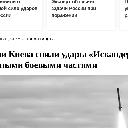
аявили о
Эксперт объяснил
П
ой силе ударов
задачи России при
у
оссии
поражении
р
логистических центров в
Киеве
026, 14:12 •
НОВОСТИ ДНЯ
и Киева сняли удары «Исканде
тными боевыми частями