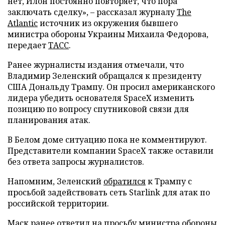
нет, Илон постоянно повторяет, что пора
заключать сделку», – рассказал журналу
The
Atlantic
источник из окружения бывшего
министра обороны Украины Михаила Федорова,
передает
ТАСС
.
Ранее журналисты издания отмечали, что
Владимир Зеленский обращался к президенту
США Дональду Трампу. Он просил американского
лидера убедить основателя SpaceX изменить
позицию по вопросу спутниковой связи для
планирования атак.
В Белом доме ситуацию пока не комментируют.
Представители компании SpaceX также оставили
без ответа запросы журналистов.
Напомним, Зеленский
обратился
к Трампу с
просьбой задействовать сеть Starlink для атак по
российской территории.
Маск ранее
ответил
на просьбу министра обороны