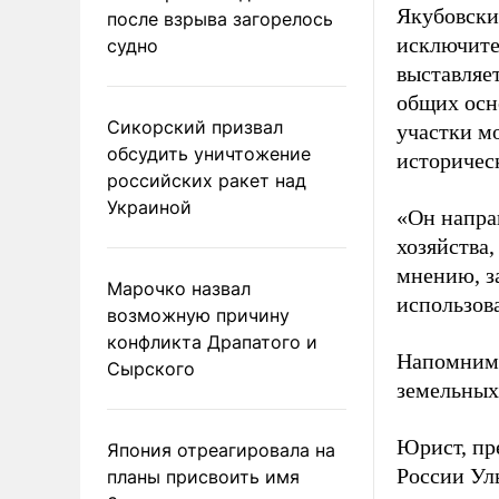
Якубовски
после взрыва загорелось
исключител
судно
выставляе
общих осн
Сикорский призвал
участки мо
обсудить уничтожение
историчес
российских ракет над
Украиной
«Он направ
хозяйства,
мнению, з
Марочко назвал
использов
возможную причину
конфликта Драпатого и
Напомним,
Сырского
земельных
Юрист, пр
Япония отреагировала на
России Ул
планы присвоить имя