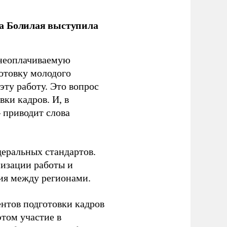
ла Болилая выступила
 неоплачиваемую
готовку молодого
ту работу. Это вопрос
ки кадров. И, в
– приводит слова
еральных стандартов.
низации работы и
ия между регионами.
ентов подготовки кадров
этом участие в