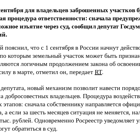
сентября для владельцев заброшенных участков б
ая процедура ответственности: сначала предупре
можное изъятие через суд, сообщил депутат Госд
ий.
 пояснил, что с 1 сентября в России начнут дейст
 по которым земельный участок может быть призна
вляются логичным продолжением закона об освоени
силу в марте, отметил он, передает
RT
.
 депутата, новый механизм позволит навести поряд
на добросовестных владельцев. Процедура воздейств
х этапов: сначала собственнику направляется офиц
, а если за шесть месяцев ситуация не меняется, на
0 тыс. рублей. Одновременно Росреестр уведомляет
гут обратиться в суд.