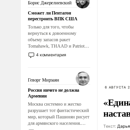
ударами судьбы, брать на себя
Борис Джерелиевский
ответственность, помогать
Сможет ли Пентагон
слабым, идти вперед и
перестроить ВПК США
адаптироваться.
Только для того, чтобы
вернуться к довоенному
объему запасов ракет
Tomahawk, THAAD и Patriot
США потребуется более трех
4 комментария
лет. Даже небольшая война с
Ираном опустошила
американские арсеналы.
Сложившаяся ситуация
Геворг Мирзаян
означает многолетний период
6 АВГУСТА 2
Россия ничего не должна
уязвимости США, например,
Армении
перед Китаем.
«Един
Москва системно и жестко
наста
разрушает тот фантастический
мир, который Пашинян рисует
для армянского населения.
Tекст:
Дарья
Мир, где политические