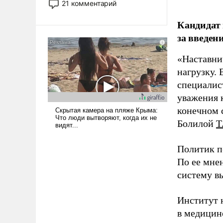
21 комментарий
прожекты будут безусловно
оплачиваться за счет
Кандидат 
российских
за введен
налогоплательщиков и где
Еревану за свои поступки не
«Наставни
нужно отвечать.
нагрузку. 
специалис
уважения к
конечном с
Болилой
Т
Политик п
По ее мне
систему в
Институт 
в медицине