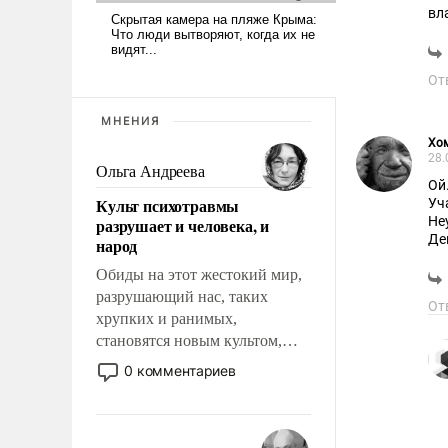
вл
От
МНЕНИЯ
Хо
28.
Ольга Андреева
Ой
Культ психотравмы
Уч
Не
разрушает и человека, и
Де
народ
Обиды на этот жестокий мир,
разрушающий нас, таких
От
хрупких и ранимых,
становятся новым культом,
постепенно вытесняя и
0 комментариев
отменяя традиционное
требование к человеку – быть
мужественным и твердым под