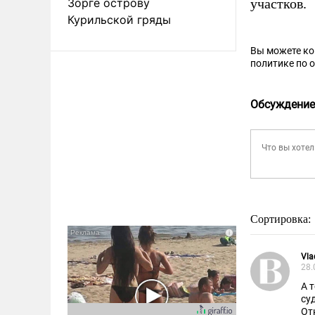
Зорге острову
участков.
Курильской гряды
Вы можете к
политике по 
Обсуждение
Сортировка:
Vla
28.
А 
су
От