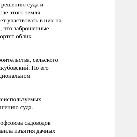
о решению суда и
сле этого земля
т участвовать в них на
л, что заброшенные
портят облик
роительства, сельского
Якубовский. По его
ациональном
неиспользуемых
ешению суда.
рофсоюза садоводов
вила изъятия дачных