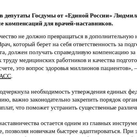
в депутаты Госдумы от «Единой России» Людми
ие компенсаций для врачей-наставников.
чество не должно превращаться в дополнительную
Врач, который берет на себя ответственность за под
та, должен получать справедливую компенсацию за э
 труду медицинских работников и качества подготов
чете, это вопрос здоровья миллионов пациентов», 
АСС
.
одчеркнула необходимость утверждения единых фед
нию, важно законодательно закрепить порядок орга
ыплат, что поможет устранить существенные различ
наставничества остается одним из главных инструм
, позволяя новичкам быстрее адаптироваться. При 