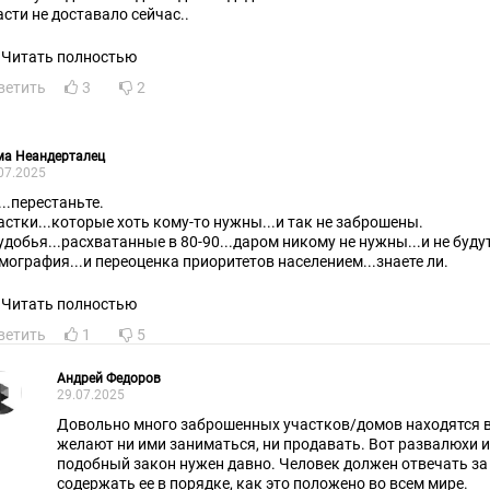
асти не доставало сейчас..
Читать полностью
ветить
3
2
ма Неандерталец
07.2025
...перестаньте.
астки...которые хоть кому-то нужны...и так не заброшены.
удобья...расхватанные в 80-90...даром никому не нужны...и не буд
мография...и переоценка приоритетов населением...знаете ли.
Читать полностью
ветить
1
5
Андрей Федоров
29.07.2025
Довольно много заброшенных участков/домов находятся в
желают ни ими заниматься, ни продавать. Вот развалюхи и
подобный закон нужен давно. Человек должен отвечать за
содержать ее в порядке, как это положено во всем мире.