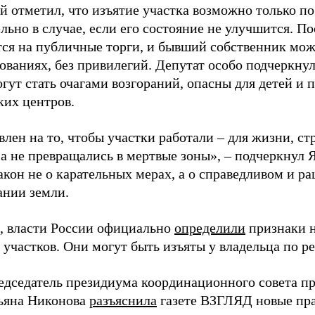
й отметил, что изъятие участка возможно только п
ьно в случае, если его состояние не улучшится. По
тся на публичные торги, и бывший собственник може
ованиях, без привилегий. Депутат особо подчеркну
гут стать очагами возгораний, опасны для детей и 
ких центров.
лен на то, чтобы участки работали – для жизни, ст
 а не превращались в мертвые зоны», – подчеркнул 
акон не о карательных мерах, а о справедливом и р
ании земли.
 власти России официально
определили
признаки 
 участков. Они могут быть изъяты у владельца по р
едседатель президиума координационного совета п
ьяна Никонова
разъяснила
газете ВЗГЛЯД новые пра