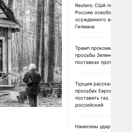
Reuters: США попросил
Россию освободить
осужденного американ
Гилмана
Трамп прокомментиров
просьбы Зеленского о
поставках противораке
Турция рассказала о
просьбах Европы
поставить газ, но не
российский
Нанесены удары по