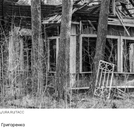
ц/URA.RU/ТАСС
 Григоренко