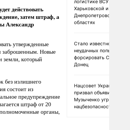
логистике ВСУ в
удет действовать
Харьковской и
Днепропетровской
ждение, затем штраф, а
областях
умы Александр
Стало известно о
вовать утвержденные
неудачных попытках ВС
н заброшенным. Новые
форсировать Северски
и земли, который
Донец
ок без излишнего
Нацсовет Украины по Т
ия состоит из
призвал объявить
иальное предупреждение
Музыченко угрозой
лагается штраф от 20
нацбезопасности
 уполномоченные органы,