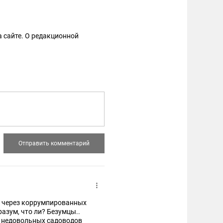
 сайте. О редакционной
ки через коррумпированных
разум, что ли? Безумцы..
а недовольных садоводов