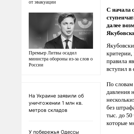
от эвакуации
С начала 
ступенчат
далее воз
Якубовск
Якубовский
Премьер Литвы осадил
критерии,
министра обороны из-за слов о
правила я
России
вступил в 
По словам
давления 
На Украине заявили об
нескольки
уничтожении 1 млн кв.
без штрафа
метров складов
тыс. до 5
которые мо
У побережья Одессы