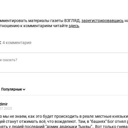
омментировать материалы газеты ВЗГЛЯД,
зарегистрировавшись
на
отношению к комментариям читайте
здесь
.
:
4
комментария
dimir
07.2025
то мы не знаем, как это будет происходить в реале: местные князь
дей станут отжимать всë, что вожделеют. Там, в "башнях" Бог отнял 
нять у людей последний "домик дядюшки Тыквы".. Вот только гнев