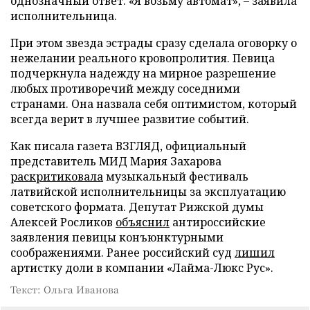
однозначный ответ. «Я возьму автомат», – заявила
исполнительница.
При этом звезда эстрады сразу сделала оговорку о
нежелании реального кровопролития. Певица
подчеркнула надежду на мирное разрешение
любых противоречий между соседними
странами. Она назвала себя оптимистом, который
всегда верит в лучшее развитие событий.
Как писала газета ВЗГЛЯД, официальный
представитель МИД Мария Захарова
раскритиковала
музыкальный фестиваль
латвийской исполнительницы за эксплуатацию
советского формата. Депутат Рижской думы
Алексей Росликов
объяснил
антироссийские
заявления певицы конъюнктурными
соображениями. Ранее российский суд
лишил
артистку доли в компании «Лайма-Люкс Рус».
Текст: Ольга Иванова