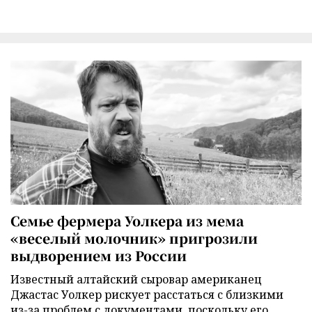
Семье фермера Уолкера из мема
«веселый молочник» пригрозили
выдворением из России
Известный алтайский сыровар американец
Джастас Уолкер рискует расстаться с близкими
из-за проблем с документами, поскольку его