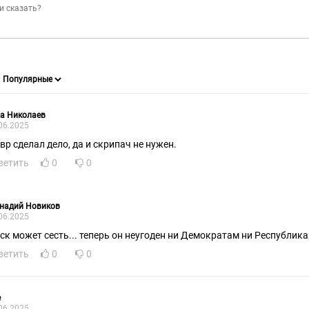
а Николаев
06.2025
вр сделал дело, да и скрипач не нужен.
ветить
0
0
ннадий Новиков
06.2025
ск может сесть... теперь он неугоден ни Демократам ни Республик
ветить
0
0
e
06.2025