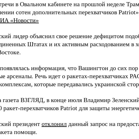
стречи в Овальном кабинете на прошлой неделе Трам
ении сотен дополнительных перехватчиков Patriot»
ИА «Новости»
кий лидер объяснил свое решение дефицитом подо
диненных Штатах и их активным расходованием в х
остоке.
 появлялась информация, что Вашингтон до сих пор
ые арсеналы. Речь идет о ракетах-перехватчиках P
комплексам, которые передавались украинской сторо
а газета ВЗГЛЯД, в конце июля Владимир Зеленски
0 ракет-перехватчиков Patriot для защиты энергети
ский президент
отклонил
данный запрос на предост
акета помощи.