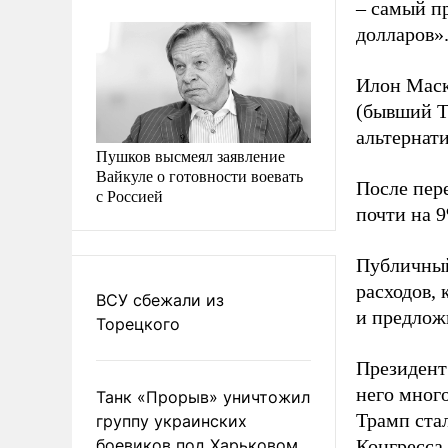
– самый п
долларов»
Илон Маск
(бывший T
альтернат
Пушков высмеял заявление
Вайкуле о готовности воевать
После пер
с Россией
почти на 
Публичный
расходов, 
ВСУ сбежали из
и предлож
Торецкого
Президент
него много
Танк «Прорыв» уничтожил
Трамп ста
группу украинских
боевиков под Харьковом
Конгресса.