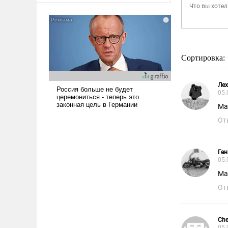
Сортировка:
Лех
05.
Ма
От
Ге
05.
Ма
От
Ch
05.