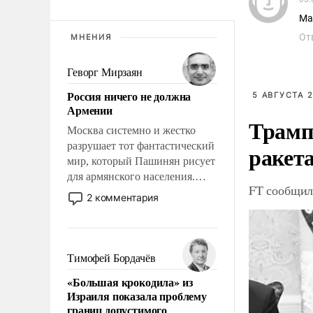
Ма
От
МНЕНИЯ
Геворг Мирзаян
Россия ничего не должна
5 АВГУСТА 2
Армении
Трамп
Москва системно и жестко
разрушает тот фантастический
ракета
мир, который Пашинян рисует
для армянского населения.
FT сообщила
Мир, где этому населению все
2 комментария
должны просто по
определению, где его
политические прожекты будут
беспрекословно оплачиваться
Тимофей Бордачёв
за счет российских
«Большая крокодила» из
налогоплательщиков, и где за
Израиля показала проблему
свои поступки не нужно
границ допустимого