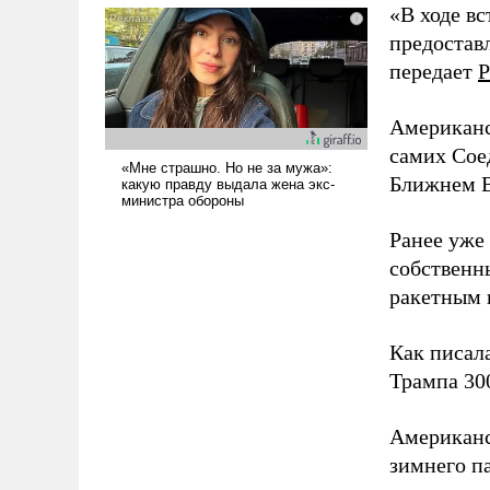
«В ходе в
голову мысль: хорошо бы
предоставл
продемонстрировать, что
Украина вступила в
передает
Р
вооруженное противостояние
с Ираном.
Американс
самих Сое
Ближнем В
Ранее уже
собственн
ракетным 
Как писал
Трампа 30
Американ
зимнего п