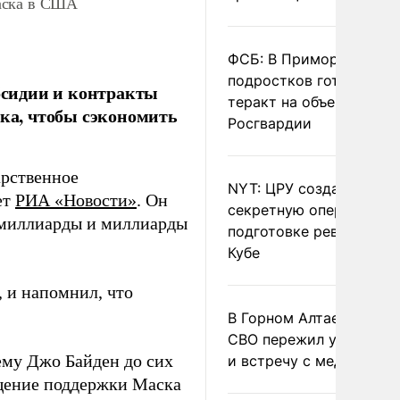
аска в США
ФСБ: В Приморье трое
подростков готовили
бсидии и контракты
теракт на объекте
ка, чтобы сэкономить
Росгвардии
рственное
NYT: ЦРУ создало
ет
РИА «Новости»
. Он
секретную опергруппу 
 «миллиарды и миллиарды
подготовке революции 
Кубе
, и напомнил, что
В Горном Алтае участн
СВО пережил удар мол
ему Джо Байден до сих
и встречу с медведем
ащение поддержки Маска