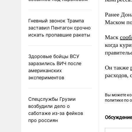
Ранее Дон
Гневный звонок Трампа
Маском по
заставил Пентагон срочно
искать пропавшие ракеты
Маск
соо
когда кур
правительс
Здоровые бойцы ВСУ
заразились ВИЧ после
Он также
американских
расходов, 
экспериментов
Вы можете к
Спецслужбы Грузии
политике по 
возбудили дело о
саботаже из-за фейков
Обсуждение
про россиян