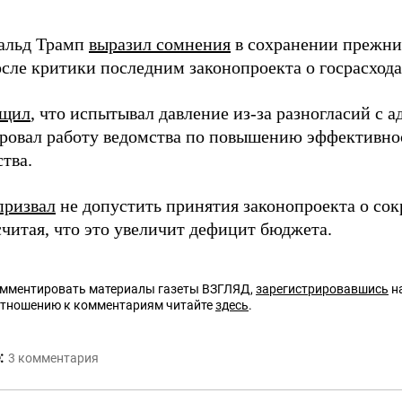
альд Трамп
выразил сомнения
в сохранении прежни
сле критики последним законопроекта о госрасхода
бщил
, что испытывал давление из-за разногласий с 
ировал работу ведомства по повышению эффективно
тва.
призвал
не допустить принятия законопроекта о со
считая, что это увеличит дефицит бюджета.
омментировать материалы газеты ВЗГЛЯД,
зарегистрировавшись
на
отношению к комментариям читайте
здесь
.
:
3
комментария