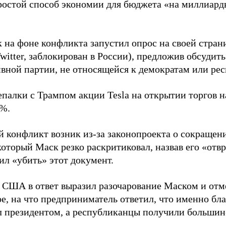
ростой способ экономии для бюджета «на миллиар
.
 на фоне конфликта запустил опрос на своей стран
witter, заблокирован в России), предложив обсудит
ивной партии, не относящейся к демократам или ре
епалки с Трампом акции Tesla на открытии торгов н
9%.
 конфликт возник из-за законопроекта о сокращен
который Маск резко раскритиковал, назвав его «отв
ил «убить» этот документ.
 США в ответ выразил разочарование Маском и отме
е, на что предприниматель ответил, что именно бл
л президентом, а республиканцы получили большинс