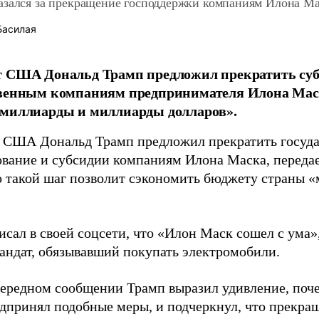
азался за прекращение господдержки компаниям Илона М
Басилая
т США Дональд Трамп предложил прекратить су
твенным компаниям предпринимателя Илона Мас
«миллиарды и миллиарды долларов».
 США Дональд Трамп предложил прекратить госуда
вание и субсидии компаниям Илона Маска, переда
то такой шаг позволит сэкономить бюджету страны
.
сал в своей соцсети, что «Илон Маск сошел с ума»
андат, обязывавший покупать электромобили.
чередном сообщении Трамп выразил удивление, поч
едпринял подобные меры, и подчеркнул, что прекр