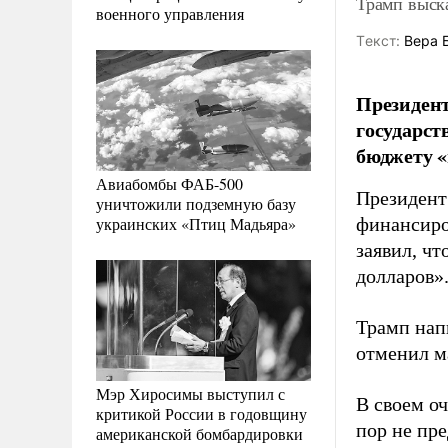
Трамп выск
военного управления
Tекст:
Вера 
Президен
государс
бюджету 
Авиабомбы ФАБ-500
Президент
уничтожили подземную базу
украинских «Птиц Мадьяра»
финансиро
заявил, ч
долларов»
Трамп напи
отменил м
Мэр Хиросимы выступил с
В своем о
критикой России в годовщину
пор не пр
американской бомбардировки