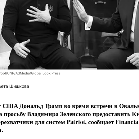
Pool/CNP/AdMedia/Global Look Press
вета Шишкова
 США Дональд Трамп во время встречи в Овальн
а просьбу Владимира Зеленского предоставить К
рехватчики для систем Patriot, сообщает Financia
.