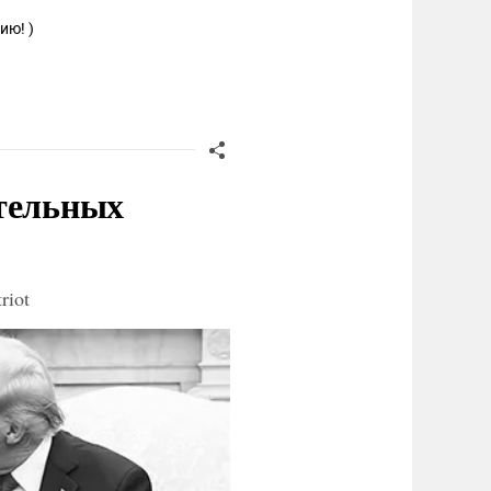
ию! )
ительных
riot