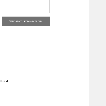
анцам