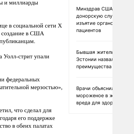
ды и миллиарды
Минздрав США закрыл
донорскую службу за
изъятие органов живых
ице в социальной сети Х
пациентов
ь создание в США
спубликанцам.
Бывшая жительница
а Уолл-стрит упали
Эстонии назвала главн
преимущества России
ии федеральных
ратительной мерзостью»,
Врачи объяснили, как е
мороженое в жару без
вреда для здоровья
тил, что сделал для
агодаря его поддержке
тво в обеих палатах