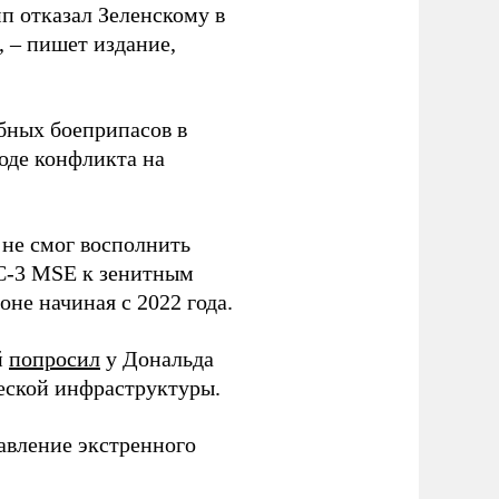
п отказал Зеленскому в
, – пишет издание,
бных боеприпасов в
оде конфликта на
 не смог восполнить
AC-3 MSE к зенитным
не начиная с 2022 года.
й
попросил
у Дональда
ческой инфраструктуры.
авление экстренного