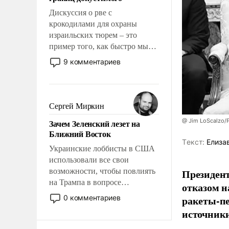
отвечать.
Дискуссия о рве с
крокодилами для охраны
израильских тюрем – это
пример того, как быстро мы
двигаемся по пути
9 комментариев
революционных изменений.
То, что несколько лет назад
было образом для
псевдонаучной фантастики,
Сергей Миркин
стало всерьез обсуждаемой
@ Jim LoScalzo/
Зачем Зеленский лезет на
идеей.
Ближний Восток
Tекст:
Елиза
Украинские лоббисты в США
использовали все свои
возможности, чтобы повлиять
Президент
на Трампа в вопросе
отказом н
предоставления вооружений
0 комментариев
ракеты-пе
своим нанимателям. Вероятно,
источники
кому-то из тех, кто
консультирует Киев, пришла в