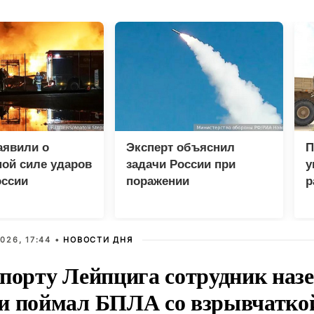
аявили о
Эксперт объяснил
П
ой силе ударов
задачи России при
у
оссии
поражении
р
логистических центров в
Киеве
026, 17:44 •
НОВОСТИ ДНЯ
опорту Лейпцига сотрудник наз
и поймал БПЛА со взрывчатко