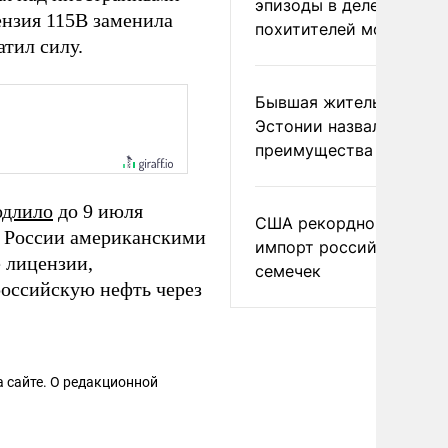
эпизоды в деле
нзия 115B заменила
похитителей москвичек
тил силу.
Бывшая жительница
Эстонии назвала главн
преимущества России
одлило
до 9 июля
США рекордно нарасти
в России американскими
импорт российских
 лицензии,
семечек
оссийскую нефть через
 сайте. О редакционной