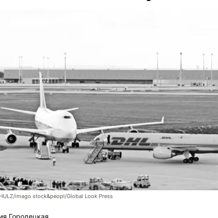
LZ/imago stock&peopl/Global Look Press
ия Городецкая