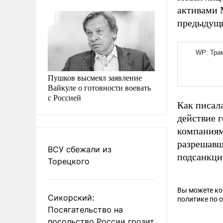
активами 
предыдущи
Пушков высмеял заявление
Вайкуле о готовности воевать
с Россией
Как писал
действие 
компаниям
разрешавш
ВСУ сбежали из
подсанкци
Торецкого
Вы можете к
Сикорский:
политике по 
Посягательство на
посольство России грозит