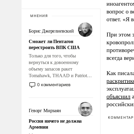
иноагентом
вопрос о 
МНЕНИЯ
ответ. «Я 
Борис Джерелиевский
При этом з
Сможет ли Пентагон
кровопрол
перестроить ВПК США
противоре
Только для того, чтобы
всегда вер
вернуться к довоенному
объему запасов ракет
Как писал
Tomahawk, THAAD и Patriot
раскритик
США потребуется более трех
0 комментариев
эксплуата
лет. Даже небольшая война с
Ираном опустошила
объяснил
а
американские арсеналы.
российски
Сложившаяся ситуация
Геворг Мирзаян
означает многолетний период
КОММЕНТАРИ
Россия ничего не должна
уязвимости США, например,
Армении
перед Китаем.