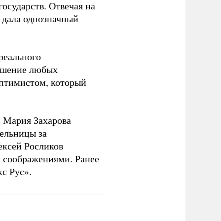
государств. Отвечая на
 дала однозначный
 реального
решение любых
оптимистом, который
 Мария Захарова
ельницы за
ексей Росликов
 соображениями. Ранее
с Рус».