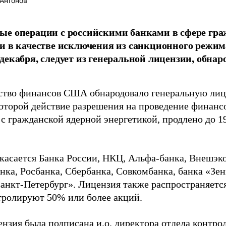
Антонов
е операции с российскими банками в сфере гра
и в качестве исключения из санкционного реж
декабря, следует из генеральной лицензии, обна
тво финансов США обнародовало генеральную лиц
которой действие разрешения на проведение финанс
с гражданской ядерной энергетикой, продлено до 19
касается Банка России, НКЦ, Альфа-банка, Внешэк
нка, Росбанка, Сбербанка, Совкомбанка, банка «Зе
анкт-Петербург». Лицензия также распространяется
тролируют 50% или более акций.
ензия была подписана и.о. директора отдела контр