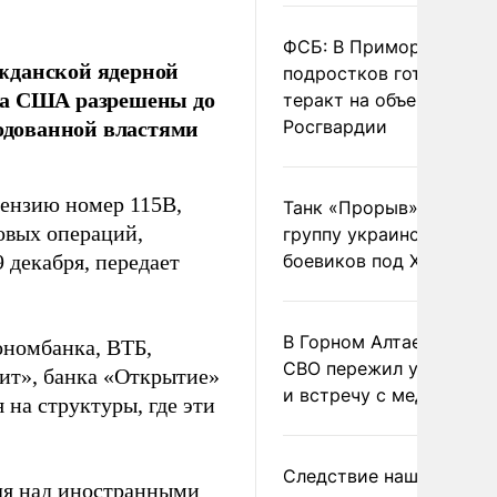
ФСБ: В Приморье трое
жданской ядерной
подростков готовили
има США разрешены до
теракт на объекте
родованной властями
Росгвардии
ензию номер 115B,
Танк «Прорыв» уничто
овых операций,
группу украинских
 декабря, передает
боевиков под Харьково
В Горном Алтае участн
ономбанка, ВТБ,
СВО пережил удар мол
нит», банка «Открытие»
и встречу с медведем
 на структуры, где эти
Следствие нашло новы
оля над иностранными