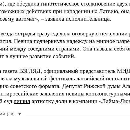
), где обсудила гипотетическое столкновение двух 
возможных действиях при нападении на Латвию, она
возьму автомат», – заявила исполнительница.
везда эстрады сразу сделала оговорку о нежелании
ития. Певица подчеркнула надежду на мирное раз
чий между соседними странами. Она назвала себя 
ит в лучшее развитие событий.
а газета ВЗГЛЯД, официальный представитель МИД
овала
музыкальный фестиваль латвийской исполнит
цию советского формата. Депутат Рижской думы Ал
нтироссийские заявления певицы конъюнктурными
й суд
лишил
артистку доли в компании «Лайма-Люк
И (83)
▼