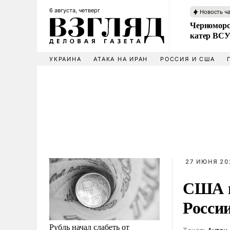
6 августа, четверг
Новость ч
Черноморс
катер ВС
УКРАИНА
АТАКА НА ИРАН
РОССИЯ И США
27 ИЮНЯ 20
США п
России
Рубль начал слабеть от