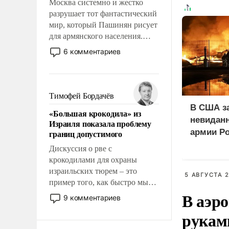
Москва системно и жестко
разрушает тот фантастический
мир, который Пашинян рисует
для армянского населения.
Мир, где этому населению все
6 комментариев
должны просто по
определению, где его
политические прожекты будут
беспрекословно оплачиваться
Тимофей Бордачёв
за счет российских
В США з
«Большая крокодила» из
налогоплательщиков и где за
невиданн
Израиля показала проблему
свои поступки не нужно
армии Р
границ допустимого
отвечать.
Дискуссия о рве с
крокодилами для охраны
израильских тюрем – это
5 АВГУСТА 2
пример того, как быстро мы
В аэр
двигаемся по пути
9 комментариев
революционных изменений.
рукам
То, что несколько лет назад
было образом для