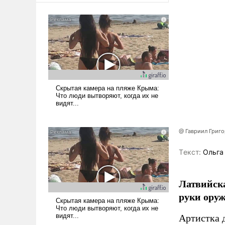
@ Гавриил Григ
Tекст:
Ольга
Латвийска
руки оруж
Артистка 