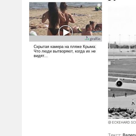
псевдонаучной фантастики,
стало всерьез обсуждаемой
идеей.
@ ECKEHARD SCHU
Tекст:
Валер