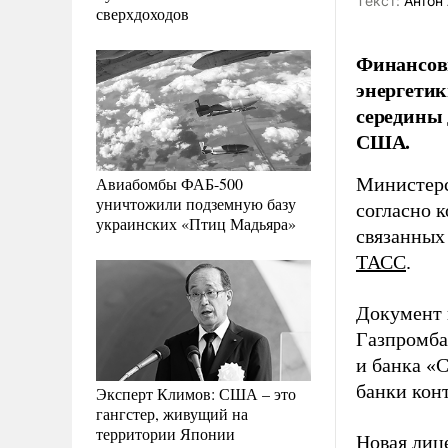
Tекст:
Антон 
сверхдоходов
Финансовы
энергетик
середины 
США.
Авиабомбы ФАБ-500
Министерс
уничтожили подземную базу
согласно 
украинских «Птиц Мадьяра»
связанных 
ТАСС
.
Документ 
Газпромба
и банка «С
банки кон
Эксперт Климов: США – это
гангстер, живущий на
территории Японии
Новая лиц