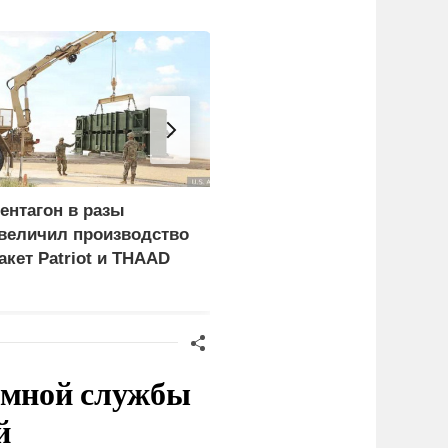
ентагон в разы
В борьбу с украинским
величил производство
дронами вступает
акет Patriot и THAAD
народное ополчение
емной службы
й