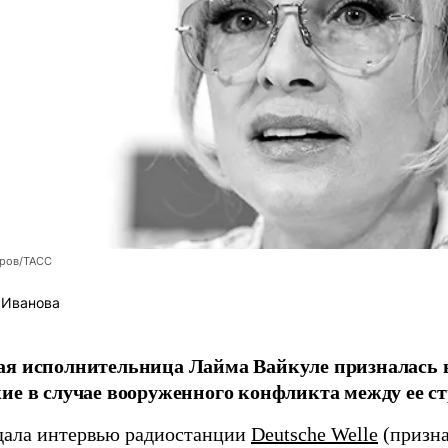
оров/ТАСС
 Иванова
я исполнительница Лайма Вайкуле призналась в
ие в случае вооруженного конфликта между ее ст
дала интервью радиостанции
Deutsche Welle
(призна