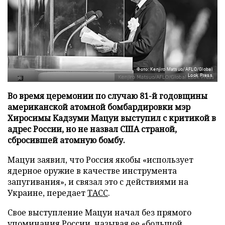
Фото: Kenjiro Matsuo/AFLO/Global
Look Press
Во время церемонии по случаю 81-й годовщины
американской атомной бомбардировки мэр
Хиросимы Кадзуми Мацуи выступил с критикой в
адрес России, но не назвал США страной,
сбросившей атомную бомбу.
Мацуи заявил, что Россия якобы «использует
ядерное оружие в качестве инструмента
запугивания», и связал это с действиями на
Украине, передает
ТАСС
.
Свое выступление Мацуи начал без прямого
упоминания России, называя ее «большой