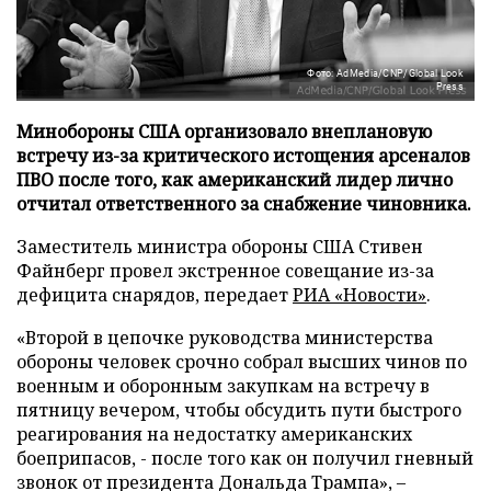
Фото: AdMedia/CNP/Global Look
Press
Минобороны США организовало внеплановую
встречу из-за критического истощения арсеналов
ПВО после того, как американский лидер лично
отчитал ответственного за снабжение чиновника.
Заместитель министра обороны США Стивен
Файнберг провел экстренное совещание из-за
дефицита снарядов, передает
РИА «Новости»
.
«Второй в цепочке руководства министерства
обороны человек срочно собрал высших чинов по
военным и оборонным закупкам на встречу в
пятницу вечером, чтобы обсудить пути быстрого
реагирования на недостатку американских
боеприпасов, - после того как он получил гневный
звонок от президента Дональда Трампа», –