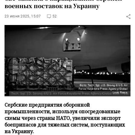
военных поставок на Украину
23 июня 2025, 15:07
52
Фото: Tech. Sgt. J.D. Strong II/U.S. Air
Force/Keystone Press Agency/Global
Look Press
Сербские предприятия оборонной
промышленности, используя опосредованные
схемы через страны НАТО, увеличили экспорт
боеприпасов для тяжелых систем, поступающих
на Украину.