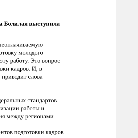
ла Болилая выступила
 неоплачиваемую
готовку молодого
ту работу. Это вопрос
ки кадров. И, в
– приводит слова
еральных стандартов.
низации работы и
ия между регионами.
ентов подготовки кадров