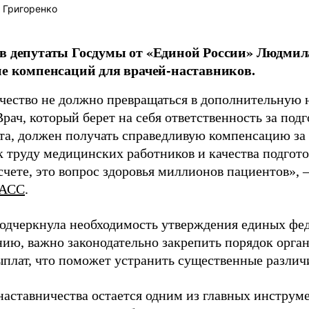
 Григоренко
в депутаты Госдумы от «Единой России» Людми
ие компенсаций для врачей-наставников.
чество не должно превращаться в дополнительную
Врач, который берет на себя ответственность за под
та, должен получать справедливую компенсацию за э
 труду медицинских работников и качества подготов
чете, это вопрос здоровья миллионов пациентов», 
АСС
.
одчеркнула необходимость утверждения единых фед
нию, важно законодательно закрепить порядок орга
ыплат, что поможет устранить существенные различ
наставничества остается одним из главных инструм