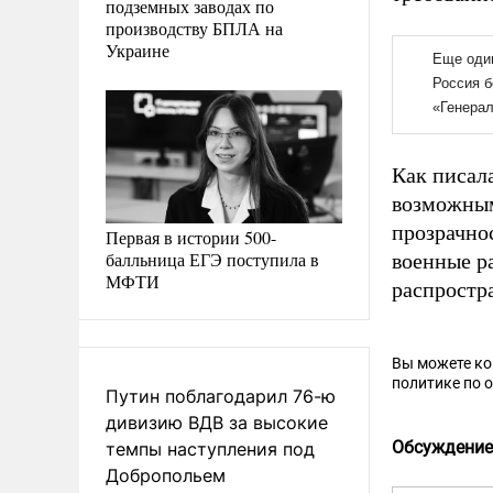
подземных заводах по
производству БПЛА на
Украине
Как писал
возможным
прозрачно
Первая в истории 500-
балльница ЕГЭ поступила в
военные р
МФТИ
распростр
Вы можете к
политике по 
Путин поблагодарил 76-ю
дивизию ВДВ за высокие
Обсуждение
темпы наступления под
Добропольем