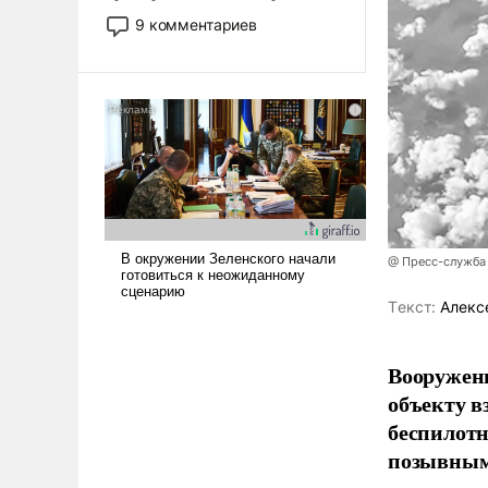
двигаемся по пути
9 комментариев
революционных изменений.
То, что несколько лет назад
было образом для
псевдонаучной фантастики,
стало всерьез обсуждаемой
идеей.
@ Пресс-служба
Tекст:
Алекс
Вооружен
объекту в
беспилотн
позывным