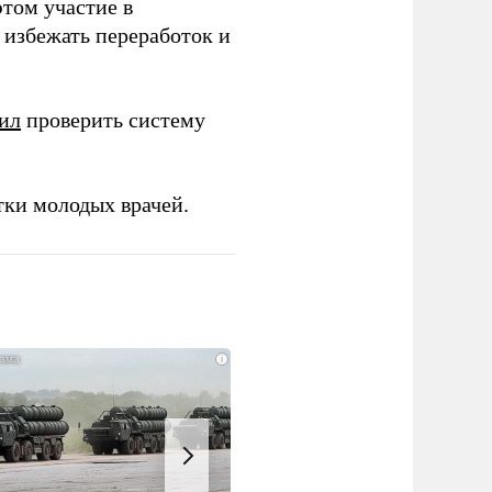
этом участие в
избежать переработок и
ил
проверить систему
тки молодых врачей.
i