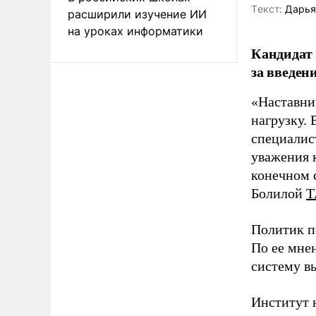
Tекст:
Дарья
расширили изучение ИИ
на уроках информатики
Кандидат 
за введен
«Наставни
нагрузку. 
специалис
уважения к
конечном с
Болилой
Т
Политик п
По ее мне
систему в
Институт 