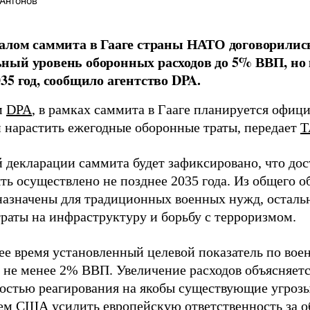
Антонов
алом саммита в Гааге страны НАТО договорились
ный уровень оборонных расходов до 5% ВВП, но
35 год, сообщило агентство DPA.
м
DPA
, в рамках саммита в Гааге планируется офиц
 нарастить ежегодные оборонные траты, передает
Т
й декларации саммита будет зафиксировано, что до
ть осуществлено не позднее 2035 года. Из общего о
азначены для традиционных военных нужд, остальн
траты на инфраструктуру и борьбу с терроризмом.
ее время установленный целевой показатель по вое
 не менее 2% ВВП. Увеличение расходов объясняется
остью реагирования на якобы существующие угрозы
ем США усилить европейскую ответственность за о