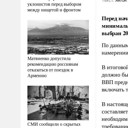
Tекст:
Антон 
уклонистов перед выбором
между нищетой и фронтом
Перед нач
минималь
выбран 20
По данны
намерении
Матвиенко допустила
рекомендацию россиянам
В итогово
отказаться от поездок в
должно бы
Армению
ВВП предн
включать 
В настоящ
составляет
необходим
СМИ сообщили о скрытых
требовани