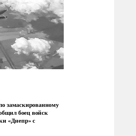
по замаскированному
ообщил боец войск
ки «Днепр» с