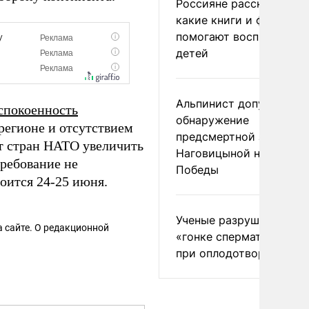
Россияне рассказали,
какие книги и фильмы
помогают воспитывать
детей
Альпинист допустил
спокоенность
обнаружение
регионе и отсутствием
предсмертной записки
т стран НАТО увеличить
Наговицыной на пике
требование не
Победы
оится 24-25 июня.
Ученые разрушили миф
 сайте. О редакционной
«гонке сперматозоидов
при оплодотворении