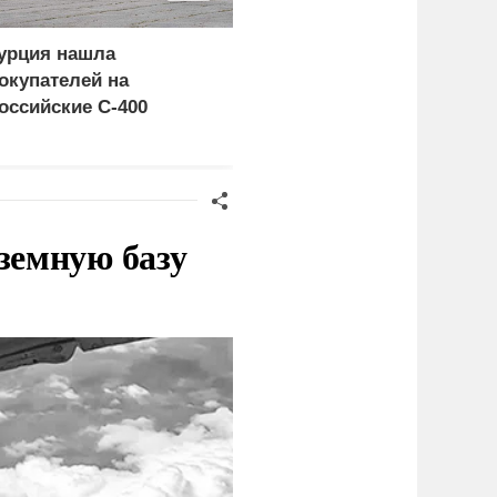
урция нашла
Украина и Финляндия
окупателей на
объединились для
оссийские C-400
"сокрушительных
санкций" против России
земную базу