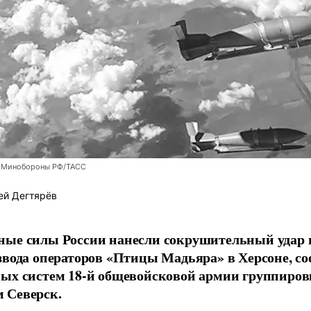
 Минобороны РФ/ТАСС
ей Дегтярёв
ные силы России нанесли сокрушительный удар 
звода операторов «Птицы Мадьяра» в Херсоне, с
ых систем 18-й общевойсковой армии группиров
 Северск.