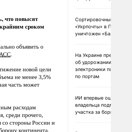
, что повысят
Сортировочный пункт
 крайним сроком
«Укрпочты» в Павлогра
уничтожен «Бандероль
иально объявить о
АСС
.
На Украине предупреди
об удорожании китайс
стижение новой цели
электроники после уда
по портам
бъема не менее 3,5%
ая часть может
ИИ впервые оштрафова
владельца подмосковн
нным расходам
участка за борщевик
, среди прочего,
 со стороны России и
борону континента.