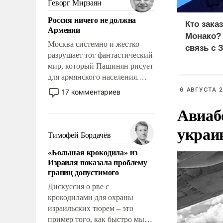
Геворг Мирзаян
означает многолетний период
Россия ничего не должна
уязвимости США, например,
Кто зака
Армении
перед Китаем.
Монако?
Москва системно и жестко
связь с 
разрушает тот фантастический
мир, который Пашинян рисует
для армянского населения.
Мир, где политические
6 АВГУСТА 2
17 комментариев
прожекты будут безусловно
Авиаб
оплачиваться за счет
российских
украи
налогоплательщиков и где
Тимофей Бордачёв
Еревану за свои поступки не
«Большая крокодила» из
нужно отвечать.
Израиля показала проблему
границ допустимого
Дискуссия о рве с
крокодилами для охраны
израильских тюрем – это
пример того, как быстро мы