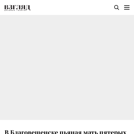
В Благовещенске пьяная мать пятерых